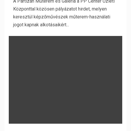
A Partizán Műterem és Galéria a PP Center Üzleti
Központtal közösen pályázatot hirdet, melyen
keresztül képzőművészek műterem-használati
jogot kapnak alkotásaikért...