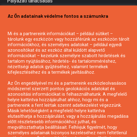
Pályázati tanácsadás
Pályázatírás vállalkozásoknak
Az Ön adatainak védelme fontos a számunkra
Mezőgazdasági pályázatírás
Pályázatírás magánszemélyeknek
Mi és a partnereink információkat – például sütiket –
Pályázatírás civil szervezeteknek
tárolunk egy eszközön vagy hozzáférünk az eszközön tárolt
Pályázatírás önkormányzatoknak
információkhoz, és személyes adatokat – például egyedi
azonosítókat és az eszköz által küldött alapvető
Pályázatfigyelés
információkat – kezelünk személyre szabott hirdetések és
Specifikus pályázatfigyelés vagy hírlevél
tartalom nyújtásához, hirdetés- és tartalomméréshez,
nézettségi adatok gyűjtéséhez, valamint termékek
kifejlesztéséhez és a termékek javításához.
PÁLYÁZATFIGYELŐ
Az Ön engedélyével mi és a partnereink eszközleolvasásos
módszerrel szerzett pontos geolokációs adatokat és
azonosítási információkat is felhasználhatunk. A megfelelő
helyre kattintva hozzájárulhat ahhoz, hogy mi és a
Pályázatok magánszemélyeknek
partnereink a fent leírtak szerint adatkezelést végezzünk.
Pályázatok civil szervezeteknek
Másik lehetőségként a megfelelő helyre kattintva
elutasíthatja a hozzájárulást, vagy a hozzájárulás megadása
Pályázatok vállalkozásoknak
előtt részletesebb információkhoz juthat, és
Önkormányzati pályázatok
megváltoztathatja beállításait. Felhívjuk figyelmét, hogy
személyes adatainak bizonyos kezeléséhez nem feltétlenül
Mezőgazdasági pályázatok