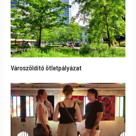
Városzöldítő ötletpályázat