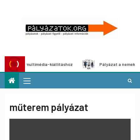
yázat multimédia-kiállításhoz
Pályázat a nemek közötti e
műterem pályázat