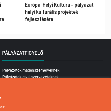
i
Európai Helyi Kultúra – pályázat
helyi kulturális projektek
re
fejlesztésére
PÁLYÁZATFIGYELŐ
Pályázatok magánszemélyeknek
Pályázatok civil szervezeteknek
Pályázatok vállalkozásoknak
Önkormányzati pályázatok
Mezőgazdasági pályázatok
s
Falusi turizmus pályázatok
hez
Napelem pályázatok