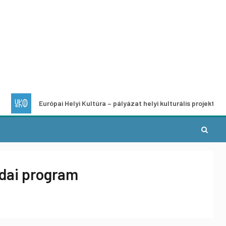
Európai Helyi Kultúra – pályázat helyi kulturális projektek fejleszté
odai program