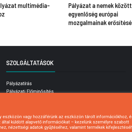
ályázat multimédia-
Pályázat a nemek között
oz
egyenlőség európai
mozgalmainak erősítésé
SZOLGÁLTATÁSOK
Pályázatírás
Pályázati Előminősítés
Pályázati tanácsadás
Pályázatírás vállalkozásoknak
Mezőgazdasági pályázatírás
 egy eszközön vagy hozzáférünk az eszközön tárolt információkhoz, é
által küldött alapvető információkat – kezelünk személyre szabott
Pályázatírás magánszemélyeknek
hez, nézettségi adatok gyűjtéséhez, valamint termékek kifejlesztésé
Pályázatírás civil szervezeteknek