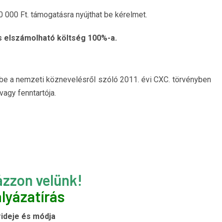
000 Ft. támogatásra nyújthat be kérelmet.
 elszámolható költség 100%-a.
t be a nemzeti köznevelésről szóló 2011. évi CXC. törvényben
agy fenntartója.
ázzon velünk!
lyázatírás
ideje és módja