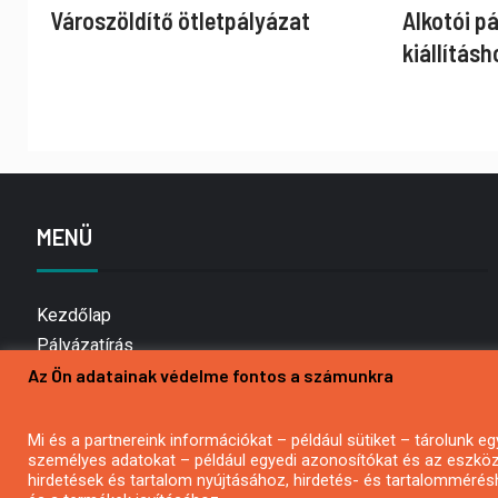
Városzöldítő ötletpályázat
Alkotói p
kiállításh
MENÜ
Kezdőlap
Pályázatírás
Az Ön adatainak védelme fontos a számunkra
Bemutatkozás
Médiaajánlat
Hírlevél feliratkozás
Mi és a partnereink információkat – például sütiket – tárolunk
személyes adatokat – például egyedi azonosítókat és az eszköz 
Impresszum
hirdetések és tartalom nyújtásához, hirdetés- és tartalommérés
Kapcsolat