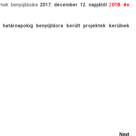
lmek benyújtására
2017. december 12. napjától
2
018. év
i határnapokig benyújtásra került projektek kerülnek
Next