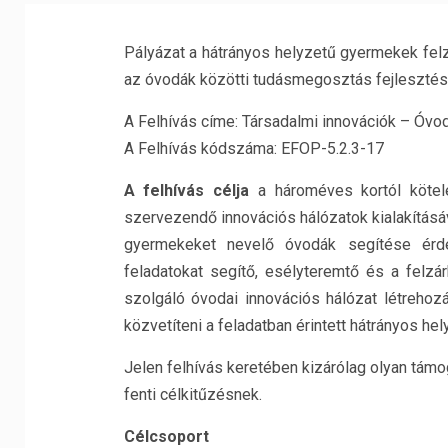
Pályázat a hátrányos helyzetű gyermekek fel
az óvodák közötti tudásmegosztás fejlesztésé
A Felhívás címe: Társadalmi innovációk – Óvo
A Felhívás kódszáma: EFOP-5.2.3-17
A felhívás célja
a hároméves kortól kötel
szervezendő innovációs hálózatok kialakításá
gyermekeket nevelő óvodák segítése érde
feladatokat segítő, esélyteremtő és a felz
szolgáló óvodai innovációs hálózat létrehoz
közvetíteni a feladatban érintett hátrányos h
Jelen felhívás keretében kizárólag olyan tám
fenti célkitűzésnek.
Célcsoport