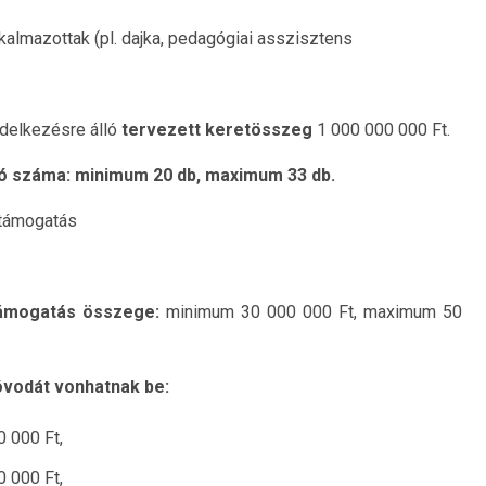
almazottak (pl. dajka, pedagógiai asszisztens
ndelkezésre álló
tervezett keretösszeg
1 000 000 000 Ft.
ó száma: minimum 20 db, maximum 33 db.
 támogatás
támogatás összege:
minimum 30 000 000 Ft, maximum 50
óvodát vonhatnak be:
 000 Ft,
 000 Ft,