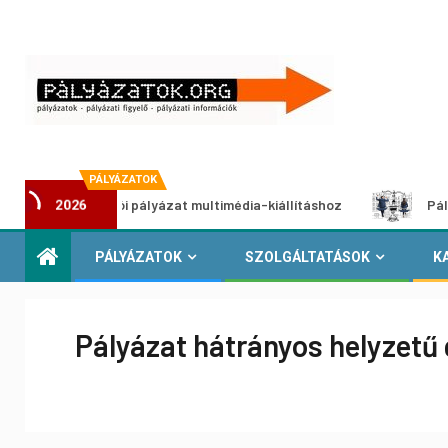
PÁLYÁZATOK
Alkotói pályázat multimédia-kiállításhoz
Pályázat a 
2026
PÁLYÁZATOK
SZOLGÁLTATÁSOK
K
Pályázat hátrányos helyzetű