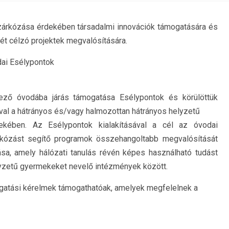
zárkózása érdekében társadalmi innovációk támogatására és
t célzó projektek megvalósítására.
dai Esélypontok
ező óvodába járás támogatása Esélypontok és körülöttük
val a hátrányos és/vagy halmozottan hátrányos helyzetű
kében. Az Esélypontok kialakításával a cél az óvodai
árkózást segítő programok összehangoltabb megvalósítását
ása, amely hálózati tanulás révén képes használható tudást
elyzetű gyermekeket nevelő intézmények között.
ogatási kérelmek támogathatóak, amelyek megfelelnek a