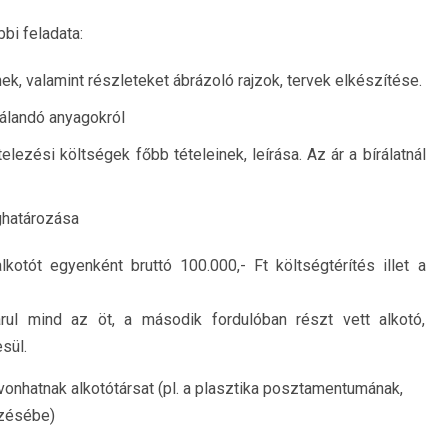
bi feladata:
k, valamint részleteket ábrázoló rajzok, tervek elkészítése.
nálandó anyagokról
telezési költségek főbb tételeinek, leírása. Az ár a bírálatnál
határozása
otót egyenként bruttó 100.000,- Ft költségtérítés illet a
ul mind az öt, a második fordulóban részt vett alkotó,
sül.
onhatnak alkotótársat (pl. a plasztika posztamentumának,
ezésébe)