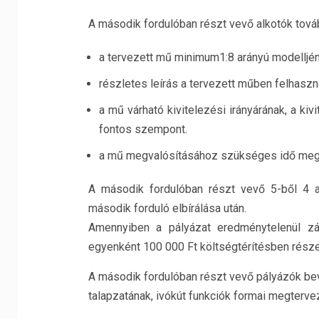
A második fordulóban részt vevő alkotók továb
a tervezett mű minimum1:8 arányú modelljéne
részletes leírás a tervezett műben felhasz
a mű várható kivitelezési irányárának, a kivi
fontos szempont.
a mű megvalósításához szükséges idő meg
A második fordulóban részt vevő 5-ből 4 alk
második forduló elbírálása után.
Amennyiben a pályázat eredménytelenül zár
egyenként 100 000 Ft költségtérítésben része
A második fordulóban részt vevő pályázók bev
talapzatának, ivókút funkciók formai megterv