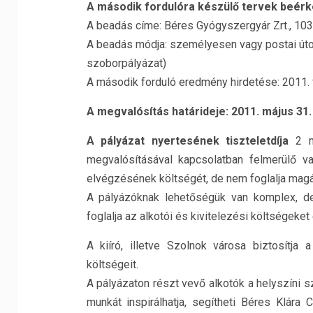
A második fordulóra készülő tervek beérke
A beadás címe: Béres Gyógyszergyár Zrt., 103
A beadás módja: személyesen vagy postai úton 
szoborpályázat)
A második forduló eredmény hirdetése: 2011. f
A megvalósítás határideje: 2011. május 31.
A pályázat nyertesének tiszteletdíja
2 mi
megvalósításával kapcsolatban felmerülő v
elvégzésének költségét, de nem foglalja magá
A pályázóknak lehetőségük van komplex, de 
foglalja az alkotói és kivitelezési költségeket
A kiíró, illetve Szolnok városa biztosítja 
költségeit.
A pályázaton részt vevő alkotók a helyszíni 
munkát inspirálhatja, segítheti Béres Klár