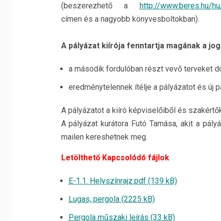
(beszerezhető a
http://www.beres.hu/h
címen és a nagyobb könyvesboltokban).
A pályázat kiírója fenntartja magának a jog
a második fordulóban részt vevő terveket do
eredménytelennek ítélje a pályázatot és új pál
A pályázatot a kiíró képviselőiből és szakértőkb
A pályázat kurátora Futó Tamása, akit a pály
mailen kereshetnek meg.
Letölthető Kapcsolódó fájlok
E-1.1. Helyszínrajz.pdf (139 kB)
Lugas, pergola (2225 kB)
Pergola műszaki leírás (33 kB)