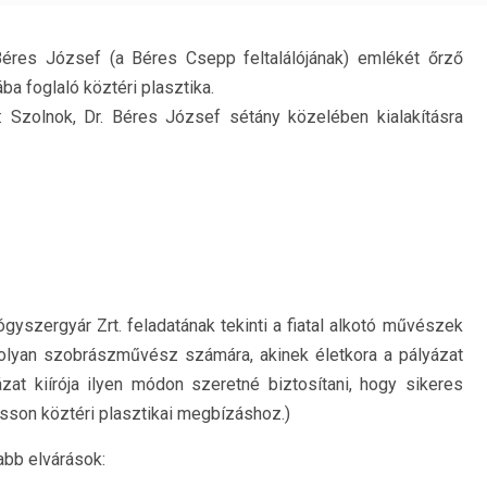
 Béres József (a Béres Csepp feltalálójának) emlékét őrző
ba foglaló köztéri plasztika.
: Szolnok, Dr. Béres József sétány közelében kialakításra
yszergyár Zrt. feladatának tekinti a fiatal alkotó művészek
 olyan szobrászművész számára, akinek életkora a pályázat
zat kiírója ilyen módon szeretné biztosítani, hogy sikeres
sson köztéri plasztikai megbízáshoz.)
abb elvárások: