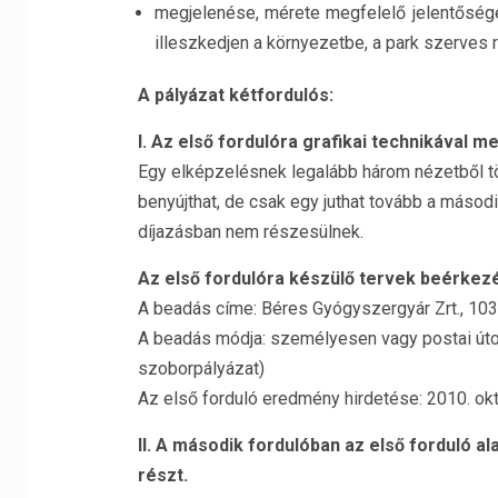
megjelenése, mérete megfelelő jelentősége
illeszkedjen a környezetbe, a park szerves r
A pályázat kétfordulós:
I. Az első fordulóra grafikai technikával m
Egy elképzelésnek legalább három nézetből tö
benyújthat, de csak egy juthat tovább a másod
díjazásban nem részesülnek.
Az első fordulóra készülő tervek beérkez
A beadás címe: Béres Gyógyszergyár Zrt., 103
A beadás módja: személyesen vagy postai úton (
szoborpályázat)
Az első forduló eredmény hirdetése: 2010. okt
II. A második fordulóban az első forduló ala
részt.