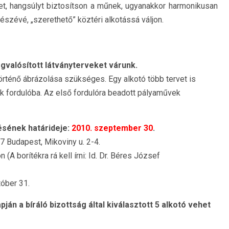
t, hangsúlyt biztosítson a műnek, ugyanakkor harmonikusan
észévé, „szerethető” köztéri alkotássá váljon.
egvalósított látványterveket várunk.
rténő ábrázolása szükséges. Egy alkotó több tervet is
ik fordulóba. Az első fordulóra beadott pályaművek
ésének határideje:
2010. szeptember 30
.
7 Budapest, Mikoviny u. 2-4.
A borítékra rá kell írni: Id. Dr. Béres József
óber 31.
pján a bíráló bizottság által kiválasztott 5 alkotó vehet