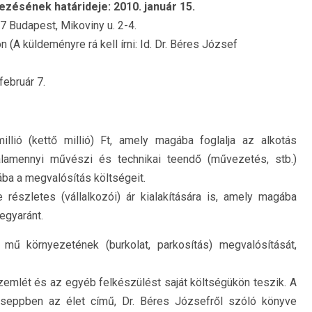
zésének határideje: 2010. január 15.
7 Budapest, Mikoviny u. 2-4.
(A küldeményre rá kell írni: Id. Dr. Béres József
ebruár 7.
llió (kettő millió) Ft, amely magába foglalja az alkotás
alamennyi művészi és technikai teendő (művezetés, stb.)
ba a megvalósítás költségeit.
részletes (vállalkozói) ár kialakítására is, amely magába
 egyaránt.
a mű környezetének (burkolat, parkosítás) megvalósítását,
szemlét és az egyéb felkészülést saját költségükön teszik. A
a Cseppben az élet című, Dr. Béres Józsefről szóló könyve