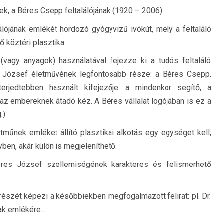
nek, a Béres Csepp feltalálójának (1920 – 2006)
álójának emlékét hordozó gyógyvizű ivókút, mely a feltaláló
 köztéri plasztika.
(vagy anyagok) használatával fejezze ki a tudós feltaláló
s József életművének legfontosabb része: a Béres Csepp.
elterjedtebben használt kifejezője: a mindenkor segítő, a
 az embereknek átadó kéz. A Béres vállalat logójában is ez a
.)
műnek emléket állító plasztikai alkotás egy egységet kell,
ben, akár külön is megjeleníthető.
res József szellemiségének karakteres és felismerhető
 részét képezi a későbbiekben megfogalmazott felirat: pl. Dr.
ak emlékére…