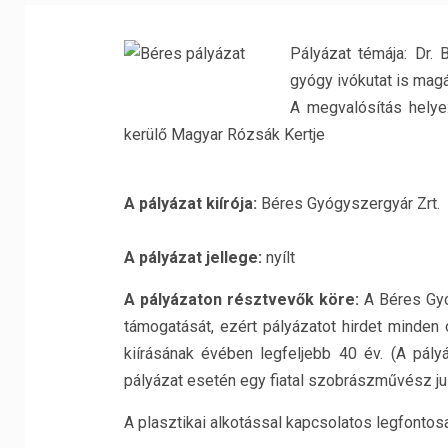
Pályázat témája: Dr.
gyógy ivókutat is magá
A megvalósítás helye
kerülő Magyar Rózsák Kertje
A pályázat kiírója:
Béres Gyógyszergyár Zrt.
A pályázat jellege:
nyílt
A pályázaton résztvevők köre:
A Béres Gyóg
támogatását, ezért pályázatot hirdet minden
kiírásának évében legfeljebb 40 év. (A pályá
pályázat esetén egy fiatal szobrászművész ju
A plasztikai alkotással kapcsolatos legfontos