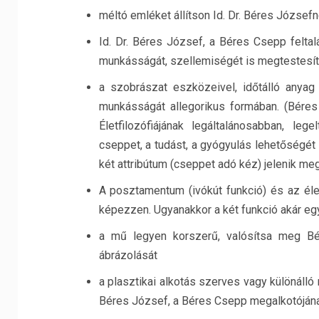
méltó emléket állítson Id. Dr. Béres József
Id. Dr. Béres József, a Béres Csepp feltal
munkásságát, szellemiségét is megtestesítő
a szobrászat eszközeivel, időtálló anyag 
munkásságát allegorikus formában. (Bére
Életfilozófiájának legáltalánosabban, leg
cseppet, a tudást, a gyógyulás lehetőségét
két attribútum (cseppet adó kéz) jelenik meg
A posztamentum (ivókút funkció) és az élet
képezzen. Ugyanakkor a két funkció akár egy
a mű legyen korszerű, valósítsa meg Bé
ábrázolását
a plasztikai alkotás szerves vagy különálló
Béres József, a Béres Csepp megalkotóján