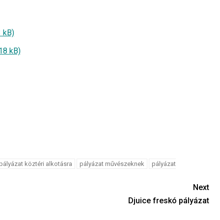
3 kB)
18 kB)
pályázat köztéri alkotásra
pályázat művészeknek
pályázat
Next
Djuice freskó pályázat