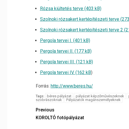
Rózsa kiültetés terve (403 kB)
Szolnoki rózsakert kertépítészeti terve (27
Szolnoki rózsakert kertépítészeti terve 2 (2
Pergola tervei I. (401 kB)
Pergola tervei II. (177 kB)
Pergola tervei III. (121 kB)
Pergola tervei IV. (162 kB
)
Forrás:
http://www.beres.hu/
béres pályázat
pályázat képzőművészeknek
Tags:
szobrászoknak
Pályázatok magánszemélyeknek
Previous
KOROLTÓ fotópályázat