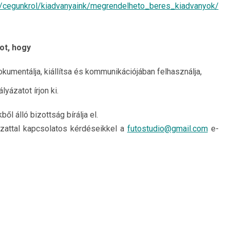
u/cegunkrol/kiadvanyaink/megrendelheto_beres_kiadvanyok/
ot, hogy
kumentálja, kiállítsa és kommunikációjában felhasználja,
yázatot írjon ki.
ől álló bizottság bírálja el.
ázattal kapcsolatos kérdéseikkel a
futostudio@gmail.com
e-