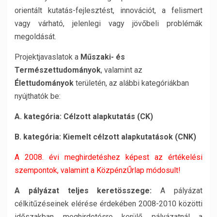
orientált kutatás-fejlesztést, innovációt, a felismert
vagy várható, jelenlegi vagy jövőbeli problémák
megoldását.
Projektjavaslatok a
Műszaki- és
Természettudományok
, valamint az
Élettudományok
területén, az alábbi kategóriákban
nyújthatók be:
A. kategória: Célzott alapkutatás (CK)
B. kategória: Kiemelt célzott alapkutatások (CNK)
A 2008. évi meghirdetéshez képest az értékelési
szempontok, valamint a KözpénzŰrlap módosult!
A pályázat teljes keretösszege:
A pályázat
célkitűzéseinek elérése érdekében 2008-2010 közötti
időszakban meghirdetésre kerülő pályázatnál a