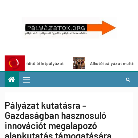
oszöldítő ötletpályázat
Alkotói pályázat multimédia-kiál
Pályázat kutatásra –
Gazdaságban hasznosuló
innovációt megalapozó
alapkutatás támogatására