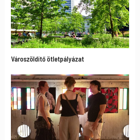
Városzöldítő ötletpályázat