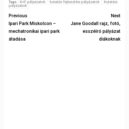
K+F pályázatok
kutatás fejlesztési pályázatok
Kutatási
Tags:
pályázatok
Previous
Next
Ipari Park Miskolcon –
Jane Goodall rajz, fotó,
mechatronikai ipari park
esszéíró pályázat
átadása
diákoknak