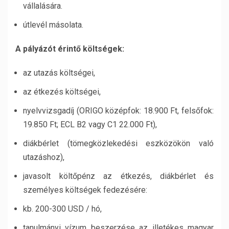
vállalására.
útlevél másolata.
A pályázót érintő költségek:
az utazás költségei,
az étkezés költségei,
nyelvvizsgadíj (ORIGO középfok: 18.900 Ft, felsőfok:
19.850 Ft; ECL B2 vagy C1 22.000 Ft),
diákbérlet (tömegközlekedési eszközökön való
utazáshoz),
javasolt költőpénz az étkezés, diákbérlet és
személyes költségek fedezésére:
kb. 200-300 USD / hó,
tanulmányi vízum beszerzése az illetékes magyar