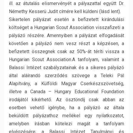
ill. az átutalás elismervényét a pályazattal együtt Dr.
Némethy Kesserü Judit címére kell küldeni (lásd lent).
Sikertelen pályázat esetén a befizetett kirándulási
költséget a Hungarian Scout Association visszafizeti a
pályázó részére. Amennyiben a pályázat elfogadását
követően a pályázó nem vesz részt a képzésen, a
befizetett összegnek csak az 50%-át téríti vissza a
Hungarian Scout Association.A tanfolyam, valamint a
Balassi Intézet szabályzatainak és a sikeres pályázó
által aláírandó szerződés szövege a Teleki Pál
Alapítvány, a Külföldi Magyar Cserkészszövetség,
illetve a Canada – Hungary Educational Foundation
irodájától kikérhető. Az ösztöndíj csak abban az
esetben vehető igénybe, ha a pályázó az általa
beküldött pályázathoz mellékel egy nyilatkozatot,
amelyben írásban kötelezi magát a tanfolyam
elvégzésére; a Balassi Intézet Tanulmányi és