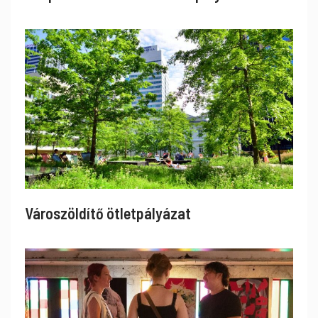
Városzöldítő ötletpályázat