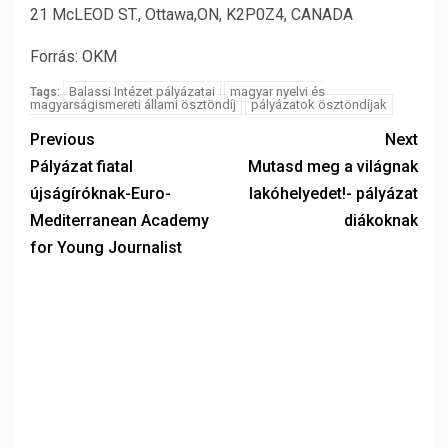
21 McLEOD ST., Ottawa,ON, K2P0Z4, CANADA
Forrás: OKM
Balassi Intézet pályázatai
magyar nyelvi és
Tags:
magyarságismereti állami ösztöndíj
pályázatok ösztöndíjak
Previous
Next
Pályázat fiatal
Mutasd meg a világnak
újságíróknak-Euro-
lakóhelyedet!- pályázat
Mediterranean Academy
diákoknak
for Young Journalist