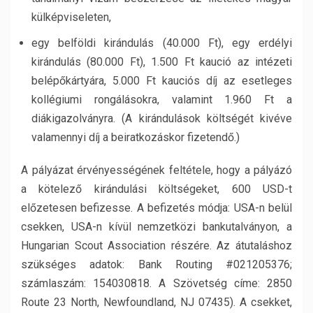
külképviseleten,
egy belföldi kirándulás (40.000 Ft), egy erdélyi
kirándulás (80.000 Ft), 1.500 Ft kaució az intézeti
belépőkártyára, 5.000 Ft kauciós díj az esetleges
kollégiumi rongálásokra, valamint 1.960 Ft a
diákigazolványra. (A kirándulások költségét kivéve
valamennyi díj a beiratkozáskor fizetendő.)
A pályázat érvényességének feltétele, hogy a pályázó
a kötelező kirándulási költségeket, 600 USD-t
előzetesen befizesse. A befizetés módja: USA-n belül
csekken, USA-n kívül nemzetközi bankutalványon, a
Hungarian Scout Association részére. Az átutaláshoz
szükséges adatok: Bank Routing #021205376;
számlaszám: 154030818. A Szövetség címe: 2850
Route 23 North, Newfoundland, NJ 07435). A csekket,