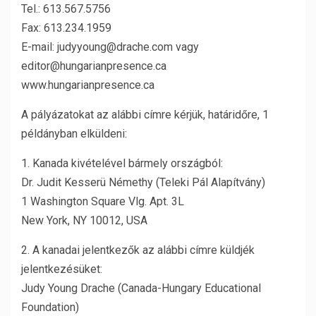
Tel.: 613.567.5756
Fax: 613.234.1959
E-mail: judyyoung@drache.com vagy
editor@hungarianpresence.ca
www.hungarianpresence.ca
A pályázatokat az alábbi címre kérjük, határidőre, 1
példányban elküldeni:
1. Kanada kivételével bármely országból:
Dr. Judit Kesserü Némethy (Teleki Pál Alapítvány)
1 Washington Square Vlg. Apt. 3L
New York, NY 10012, USA
2. A kanadai jelentkezők az alábbi címre küldjék
jelentkezésüket:
Judy Young Drache (Canada-Hungary Educational
Foundation)