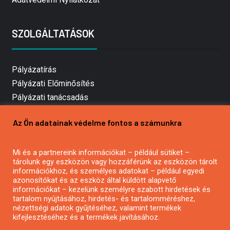
SZOLGÁLTATÁSOK
Pályázatírás
Pályázati Előminősítés
Pályázati tanácsadás
Pályázatírás vállalkozásoknak
Az Ön adatainak védelme fontos a számunkra
Mezőgazdasági pályázatírás
Pályázatírás magánszemélyeknek
Mi és a partnereink információkat – például sütiket –
Pályázatírás civil szervezeteknek
tárolunk egy eszközön vagy hozzáférünk az eszközön tárolt
Pályázatírás önkormányzatoknak
információkhoz, és személyes adatokat – például egyedi
azonosítókat és az eszköz által küldött alapvető
Pályázatfigyelés
információkat – kezelünk személyre szabott hirdetések és
Specifikus pályázatfigyelés vagy hírlevél
tartalom nyújtásához, hirdetés- és tartalomméréshez,
nézettségi adatok gyűjtéséhez, valamint termékek
kifejlesztéséhez és a termékek javításához.
PÁLYÁZATFIGYELŐ