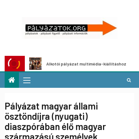
Alkotói pályázat multimédia-kiállításhoz
Pál
Pályázat magyar állami
ösztöndíjra (nyugati)
diaszpórában élő magyar
származású személyek