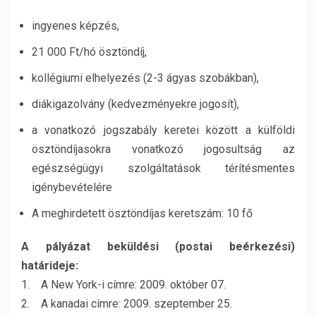
ingyenes képzés,
21 000 Ft/hó ösztöndíj,
kollégiumi elhelyezés (2-3 ágyas szobákban),
diákigazolvány (kedvezményekre jogosít),
a vonatkozó jogszabály keretei között a külföldi
ösztöndíjasokra vonatkozó jogosultság az
egészségügyi szolgáltatások térítésmentes
igénybevételére
A meghirdetett ösztöndíjas keretszám: 10 fő
A pályázat beküldési (postai beérkezési)
határideje:
1. A New York-i címre: 2009. október 07.
2. A kanadai címre: 2009. szeptember 25.