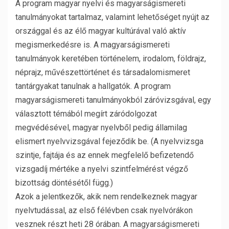
A program magyar nyelvi és magyarságismereti
tanulmányokat tartalmaz, valamint lehetőséget nyújt az
országgal és az élő magyar kultúrával való aktív
megismerkedésre is. A magyarságismereti
tanulmányok keretében történelem, irodalom, földrajz,
néprajz, művészettörténet és társadalomismeret
tantárgyakat tanulnak a hallgatók. A program
magyarságismereti tanulmányokból záróvizsgával, egy
választott témából megírt záródolgozat
megvédésével, magyar nyelvből pedig államilag
elismert nyelvvizsgával fejeződik be. (A nyelvvizsga
szintje, fajtája és az ennek megfelelő befizetendő
vizsgadíj mértéke a nyelvi szintfelmérést végző
bizottság döntésétől függ.)
Azok a jelentkezők, akik nem rendelkeznek magyar
nyelvtudással, az első félévben csak nyelvórákon
vesznek részt heti 28 órában. A magyarságismereti