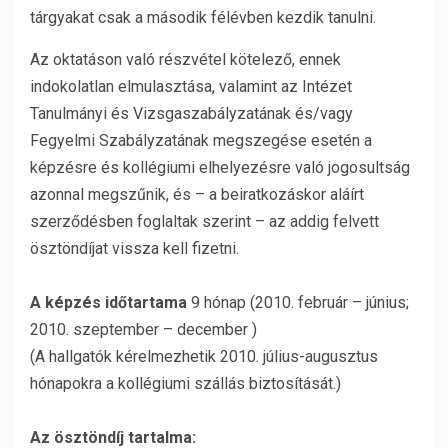
tárgyakat csak a második félévben kezdik tanulni.
Az oktatáson való részvétel kötelező, ennek
indokolatlan elmulasztása, valamint az Intézet
Tanulmányi és Vizsgaszabályzatának és/vagy
Fegyelmi Szabályzatának megszegése esetén a
képzésre és kollégiumi elhelyezésre való jogosultság
azonnal megszűnik, és – a beiratkozáskor aláírt
szerződésben foglaltak szerint – az addig felvett
ösztöndíjat vissza kell fizetni.
A képzés időtartama
9 hónap (2010. február – június;
2010. szeptember – december )
(A hallgatók kérelmezhetik 2010. július-augusztus
hónapokra a kollégiumi szállás biztosítását.)
Az ösztöndíj tartalma: