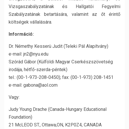
Vizsgaszabályzatának és Hallgatói Fegyelmi
Szabályzatának betartására, valamint az őt érintő
költségek vállalására.
Információ:
Dr. Némethy Kesserü Judit (Teleki Pál Alapítvány)
e-mail: jn2@nyu.edu
Szórád Gábor (Külföldi Magyar Cserkészszövetség
irodája, hétfő-szerda-péntek)
tel.: (00-1-973-208-0450); fax: (00-1-973) 208-1451
e-mail: gabona@aol.com
Vagy:
Judy Young Drache (Canada-Hungary Educational
Foundation)
21 McLEOD ST., Ottawa,ON, K2P0Z4, CANADA