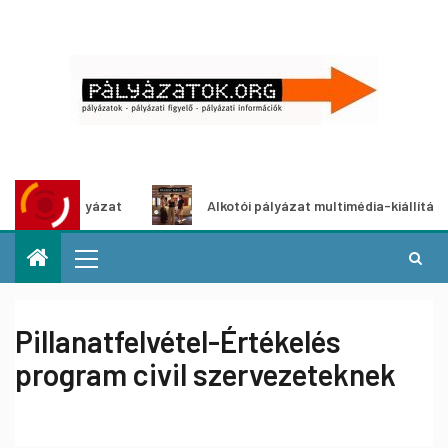
letpályázat
Alkotói pályázat multimédia-kiállításhoz
Pillanatfelvétel-Értékelés
program civil szervezeteknek