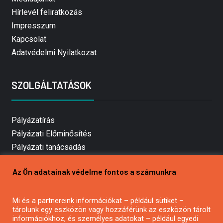
Hírlevél feliratkozás
Impresszum
Kapcsolat
Adatvédelmi Nyilatkozat
SZOLGÁLTATÁSOK
Pályázatírás
Pályázati Előminősítés
Pályázati tanácsadás
Pályázatírás vállalkozásoknak
Az Ön adatainak védelme fontos a számunkra
Mezőgazdasági pályázatírás
Pályázatírás magánszemélyeknek
Mi és a partnereink információkat – például sütiket –
Pályázatírás civil szervezeteknek
tárolunk egy eszközön vagy hozzáférünk az eszközön tárolt
Pályázatírás önkormányzatoknak
információkhoz, és személyes adatokat – például egyedi