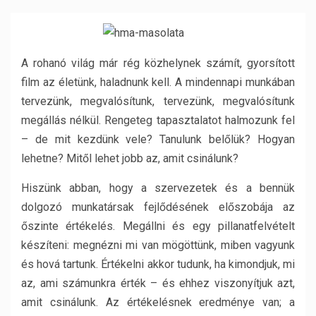
A rohanó világ már rég közhelynek számít, gyorsított
film az életünk, haladnunk kell. A mindennapi munkában
tervezünk, megvalósítunk, tervezünk, megvalósítunk
megállás nélkül. Rengeteg tapasztalatot halmozunk fel
– de mit kezdünk vele? Tanulunk belőlük? Hogyan
lehetne? Mitől lehet jobb az, amit csinálunk?
Hiszünk abban, hogy a szervezetek és a bennük
dolgozó munkatársak fejlődésének előszobája az
őszinte értékelés. Megállni és egy pillanatfelvételt
készíteni: megnézni mi van mögöttünk, miben vagyunk
és hová tartunk. Értékelni akkor tudunk, ha kimondjuk, mi
az, ami számunkra érték – és ehhez viszonyítjuk azt,
amit csinálunk. Az értékelésnek eredménye van; a