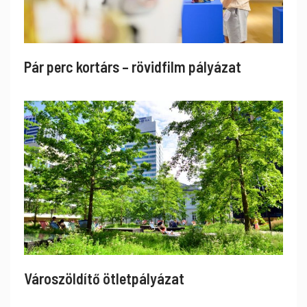
Pár perc kortárs – rövidfilm pályázat
Városzöldítő ötletpályázat