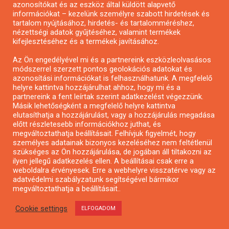
azonosítókat és az eszköz által küldött alapvető
Pályázatfigyelés
információkat – kezelünk személyre szabott hirdetések és
Specifikus pályázatfigyelés vagy hírlevél
tartalom nyújtásához, hirdetés- és tartalomméréshez,
nézettségi adatok gyűjtéséhez, valamint termékek
kifejlesztéséhez és a termékek javításához.
PÁLYÁZATFIGYELŐ
Az Ön engedélyével mi és a partnereink eszközleolvasásos
módszerrel szerzett pontos geolokációs adatokat és
azonosítási információkat is felhasználhatunk. A megfelelő
helyre kattintva hozzájárulhat ahhoz, hogy mi és a
Pályázatok magánszemélyeknek
partnereink a fent leírtak szerint adatkezelést végezzünk.
Pályázatok civil szervezeteknek
Másik lehetőségként a megfelelő helyre kattintva
elutasíthatja a hozzájárulást, vagy a hozzájárulás megadása
Pályázatok vállalkozásoknak
előtt részletesebb információkhoz juthat, és
Önkormányzati pályázatok
megváltoztathatja beállításait. Felhívjuk figyelmét, hogy
személyes adatainak bizonyos kezeléséhez nem feltétlenül
Mezőgazdasági pályázatok
szükséges az Ön hozzájárulása, de jogában áll tiltakozni az
Falusi turizmus pályázatok
ilyen jellegű adatkezelés ellen. A beállításai csak erre a
weboldalra érvényesek. Erre a webhelyre visszatérve vagy az
Napelem pályázatok
adatvédelmi szabályzatunk segítségével bármikor
GINOP pályázatok
megváltoztathatja a beállításait..
Cookie settings
ELFOGADOM
Copyright © All rights reserved.