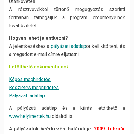
Utánkövetés
A résztvevőkkel történő megegyezés szerinti
formában támogatjuk a program eredményeinek
továbbvitelét.
Hogyan lehet jelentkezni?
A jelentkezéshez a
pályázati adatlap
ot kell kitölteni, és
a megadott e-mail címre eljuttatni.
Letölthető dokumentumok:
Képes meghirdetés
Részletes meghirdetés
Pályázati adatlap
A pályázati adatlap és a kiírás letölthető a
www.helyimertek.hu
oldalról is.
A pályázatok beérkezési határideje:
2009. február