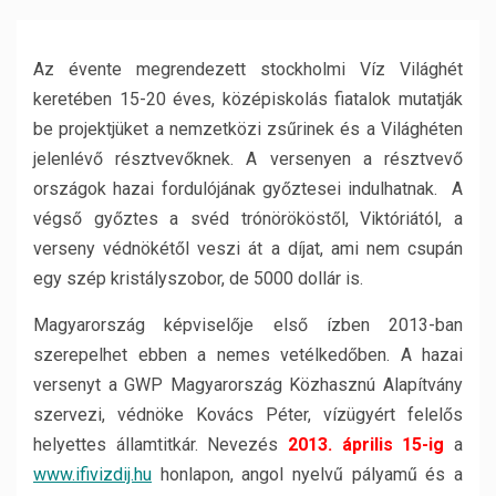
Az évente megrendezett stockholmi Víz Világhét
keretében 15-20 éves, középiskolás fiatalok mutatják
be projektjüket a nemzetközi zsűrinek és a Világhéten
jelenlévő résztvevőknek. A versenyen a résztvevő
országok hazai fordulójának győztesei indulhatnak. A
végső győztes a svéd trónörököstől, Viktóriától, a
verseny védnökétől veszi át a díjat, ami nem csupán
egy szép kristályszobor, de 5000 dollár is.
Magyarország képviselője első ízben 2013-ban
szerepelhet ebben a nemes vetélkedőben. A hazai
versenyt a GWP Magyarország Közhasznú Alapítvány
szervezi, védnöke Kovács Péter, vízügyért felelős
helyettes államtitkár. Nevezés
2013.
április 15-ig
a
www.ifivizdij.hu
honlapon, angol nyelvű pályamű és a