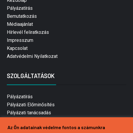
Kezdőlap
Pályázatírás
Bemutatkozás
Médiaajánlat
Hírlevél feliratkozás
Impresszum
Kapcsolat
Adatvédelmi Nyilatkozat
SZOLGÁLTATÁSOK
Pályázatírás
Pályázati Előminősítés
Pályázati tanácsadás
Pályázatírás vállalkozásoknak
Az Ön adatainak védelme fontos a számunkra
Mezőgazdasági pályázatírás