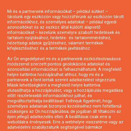
Pályázatírás magánszemélyeknek
Mi és a partnereink információkat – például sütiket –
Pályázatírás civil szervezeteknek
tárolunk egy eszközön vagy hozzáférünk az eszközön tárolt
Pályázatírás önkormányzatoknak
információkhoz, és személyes adatokat – például egyedi
azonosítókat és az eszköz által küldött alapvető
Pályázatfigyelés
információkat – kezelünk személyre szabott hirdetések és
Specifikus pályázatfigyelés vagy hírlevél
tartalom nyújtásához, hirdetés- és tartalomméréshez,
nézettségi adatok gyűjtéséhez, valamint termékek
kifejlesztéséhez és a termékek javításához.
PÁLYÁZATFIGYELŐ
Az Ön engedélyével mi és a partnereink eszközleolvasásos
módszerrel szerzett pontos geolokációs adatokat és
azonosítási információkat is felhasználhatunk. A megfelelő
helyre kattintva hozzájárulhat ahhoz, hogy mi és a
Pályázatok magánszemélyeknek
partnereink a fent leírtak szerint adatkezelést végezzünk.
Pályázatok civil szervezeteknek
Másik lehetőségként a megfelelő helyre kattintva
elutasíthatja a hozzájárulást, vagy a hozzájárulás megadása
Pályázatok vállalkozásoknak
előtt részletesebb információkhoz juthat, és
Önkormányzati pályázatok
megváltoztathatja beállításait. Felhívjuk figyelmét, hogy
személyes adatainak bizonyos kezeléséhez nem feltétlenül
Mezőgazdasági pályázatok
szükséges az Ön hozzájárulása, de jogában áll tiltakozni az
Falusi turizmus pályázatok
ilyen jellegű adatkezelés ellen. A beállításai csak erre a
weboldalra érvényesek. Erre a webhelyre visszatérve vagy az
Napelem pályázatok
adatvédelmi szabályzatunk segítségével bármikor
GINOP pályázatok