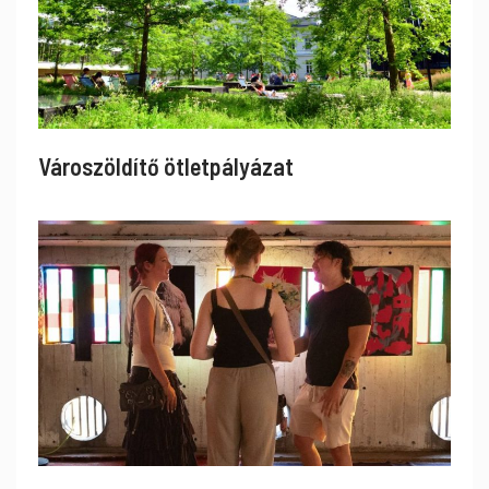
Városzöldítő ötletpályázat