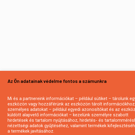
Az Ön adatainak védelme fontos a számunkra
Mi és a partnereink információkat – például sütiket – tárolunk eg
eszközön vagy hozzáférünk az eszközön tárolt információkhoz
személyes adatokat – például egyedi azonosítókat és az eszköz 
küldött alapvető információkat – kezelünk személyre szabott
hirdetések és tartalom nyújtásához, hirdetés- és tartalommérés
nézettségi adatok gyűjtéséhez, valamint termékek kifejlesztésé
a termékek javításához.