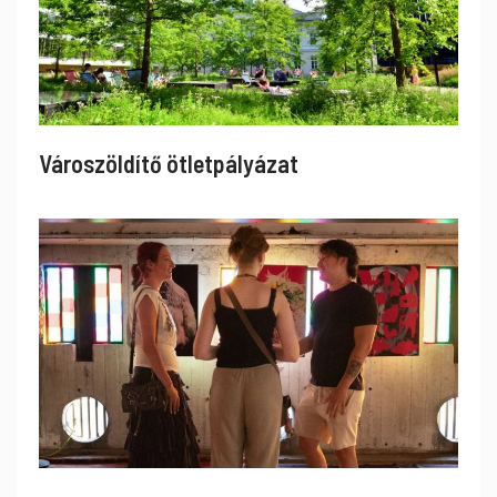
Városzöldítő ötletpályázat