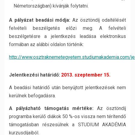
Németországban) kívánják folytatni.
A pályázat beadási módja:
Az ösztöndíj odaítélését
felvételi beszélgetés előzi meg. A felvételi
beszélgetésre a jelentkezés leadása elektronikus
formában az alábbi oldalon történik:
http://www.osztraknemetegyetem.studiumakademia.com/je
Jelentkezési határidő:
20
13. szeptember 15.
A beadási határidő után benyújtott jelentkezések nem
kerülnek befogadásra.
A pályázható támogatás mértéke:
Az ösztöndíj
programba kerülő diákok 50 %-os vissza nem térítendő
támogatásban részesülnek a STUDIUM AKADÉMIA
kurzusdíjaiból.