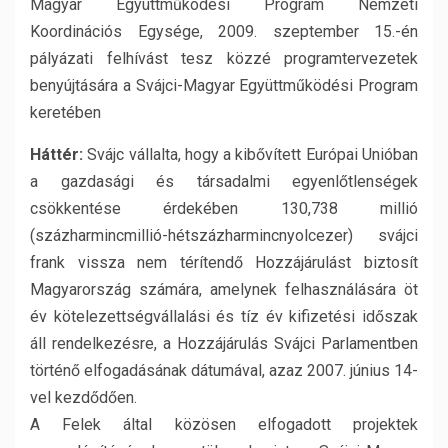
Magyar Együttműködési Program Nemzeti
Koordinációs Egysége, 2009. szeptember 15.-én
pályázati felhívást tesz közzé programtervezetek
benyújtására a Svájci-Magyar Együttműködési Program
keretében
Háttér:
Svájc vállalta, hogy a kibővített Európai Unióban
a gazdasági és társadalmi egyenlőtlenségek
csökkentése érdekében 130,738 millió
(százharmincmillió-hétszázharmincnyolcezer) svájci
frank vissza nem térítendő Hozzájárulást biztosít
Magyarország számára, amelynek felhasználására öt
év kötelezettségvállalási és tíz év kifizetési időszak
áll rendelkezésre, a Hozzájárulás Svájci Parlamentben
történő elfogadásának dátumával, azaz 2007. június 14-
vel kezdődően.
A Felek által közösen elfogadott projektek