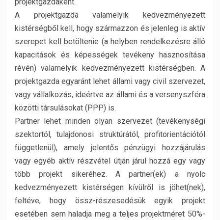
projektgazdaként.
A projektgazda valamelyik kedvezményezett
kistérségből kell, hogy származzon és jelenleg is aktív
szerepet kell betöltenie (a helyben rendelkezésre álló
kapacitások és képességek tevékeny hasznosítása
révén) valamelyik kedvezményezett kistérségben. A
projektgazda egyaránt lehet állami vagy civil szervezet,
vagy vállalkozás, ideértve az állami és a versenyszféra
közötti társulásokat (PPP) is.
Partner lehet minden olyan szervezet (tevékenységi
szektortól, tulajdonosi struktúrától, profitorientációtól
függetlenül), amely jelentős pénzügyi hozzájárulás
vagy egyéb aktív részvétel útján járul hozzá egy vagy
több projekt sikeréhez. A partner(ek) a nyolc
kedvezményezett kistérségen kívülről is jöhet(nek),
feltéve, hogy össz-részesedésük egyik projekt
esetében sem haladja meg a teljes projektméret 50%-