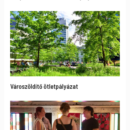
Városzöldítő ötletpályázat