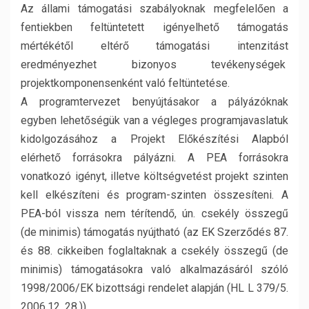
Az állami támogatási szabályoknak megfelelően a
fentiekben feltüntetett igényelhető támogatás
mértékétől eltérő támogatási intenzitást
eredményezhet bizonyos tevékenységek
projektkomponensenként való feltüntetése.
A programtervezet benyújtásakor a pályázóknak
egyben lehetőségük van a végleges programjavaslatuk
kidolgozásához a Projekt Előkészítési Alapból
elérhető forrásokra pályázni. A PEA forrásokra
vonatkozó igényt, illetve költségvetést projekt szinten
kell elkészíteni és program-szinten összesíteni. A
PEA-ból vissza nem térítendő, ún. csekély összegű
(de minimis) támogatás nyújtható (az EK Szerződés 87.
és 88. cikkeiben foglaltaknak a csekély összegű (de
minimis) támogatásokra való alkalmazásáról szóló
1998/2006/EK bizottsági rendelet alapján (HL L 379/5.
2006.12. 28.)).