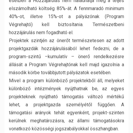
esetben a Hozzájárulás nem haladhatja meg a teljes
elszámolható költség 85%-át. A fennmaradó minimum
40%-ot, illetve 15%-ot a pályázónak (Program
Végrehajtó) kell biztosítania. Természetbeni
hozzájárulás nem fogadható el.
Projektek szintjén az önerőt természetesen az adott
projektgazdák hozzájárulásából lehet fedezni, de a
program-szintű –kumulatív – önerő rendelkezésre
állását a Program Végrehajtónak kell majd igazolnia a
második körbe továbbjutott pályázatok esetében.
Mivel a program különböző projektekből áll, melyeket
különböző intézmények nyújthatnak be, az egyes
projekteknek nyújtható támogatás változó mértékű
lehet, a projektgazda személyétől függően. A
támogatási arányok tehát egyenként, projekt-szinten
kerülnek meghatározásra, az állami támogatásokra
vonatkozó közösségi jogszabályokkal összhangban.