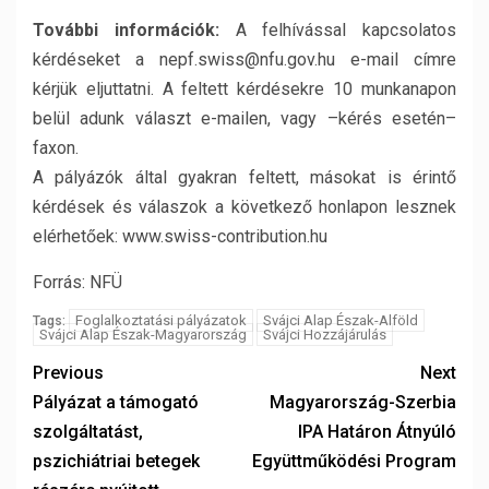
További információk:
A felhívással kapcsolatos
kérdéseket a nepf.swiss@nfu.gov.hu e-mail címre
kérjük eljuttatni. A feltett kérdésekre 10 munkanapon
belül adunk választ e-mailen, vagy –kérés esetén–
faxon.
A pályázók által gyakran feltett, másokat is érintő
kérdések és válaszok a következő honlapon lesznek
elérhetőek: www.swiss-contribution.hu
Forrás: NFÜ
Foglalkoztatási pályázatok
Svájci Alap Észak-Alföld
Tags:
Svájci Alap Észak-Magyarország
Svájci Hozzájárulás
Previous
Next
Pályázat a támogató
Magyarország-Szerbia
szolgáltatást,
IPA Határon Átnyúló
pszichiátriai betegek
Együttműködési Program