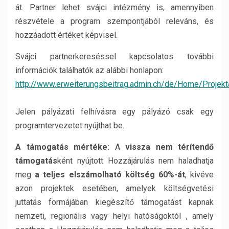
át. Partner lehet svájci intézmény is, amennyiben
részvétele a program szempontjából releváns, és
hozzáadott értéket képvisel.
Svájci partnerkereséssel kapcsolatos további
információk találhatók az alábbi honlapon:
http://www.erweiterungsbeitrag.admin.ch/de/Home/Projek
Jelen pályázati felhívásra egy pályázó csak egy
programtervezetet nyújthat be.
A támogatás mértéke:
A
vissza nem térítendő
támogatás
ként nyújtott Hozzájárulás nem haladhatja
meg
a teljes elszámolható költség 60%-át
, kivéve
azon projektek esetében, amelyek költségvetési
juttatás formájában kiegészítő támogatást kapnak
nemzeti, regionális vagy helyi hatóságoktól , amely