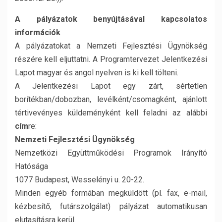
A pályázatok benyújtásával kapcsolatos
információk
A pályázatokat a Nemzeti Fejlesztési Ügynökség
részére kell eljuttatni. A Programtervezet Jelentkezési
Lapot magyar és angol nyelven is ki kell tölteni.
A Jelentkezési Lapot egy zárt, sértetlen
borítékban/dobozban, levélként/csomagként, ajánlott
tértivevényes küldeményként kell feladni az alábbi
cím
re:
Nemzeti Fejlesztési Ügynökség
Nemzetközi Együttműködési Programok Irányító
Hatósága
1077 Budapest, Wesselényi u. 20-22.
Minden egyéb formában megküldött (pl. fax, e-mail,
kézbesítő, futárszolgálat) pályázat automatikusan
elutasításra kerül.