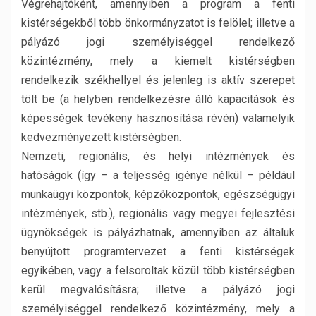
Végrehajtóként, amennyiben a program a fenti
kistérségekből több önkormányzatot is felölel; illetve a
pályázó jogi személyiséggel rendelkező
közintézmény, mely a kiemelt kistérségben
rendelkezik székhellyel és jelenleg is aktív szerepet
tölt be (a helyben rendelkezésre álló kapacitások és
képességek tevékeny hasznosítása révén) valamelyik
kedvezményezett kistérségben.
Nemzeti, regionális, és helyi intézmények és
hatóságok (így – a teljesség igénye nélkül – például
munkaügyi központok, képzőközpontok, egészségügyi
intézmények, stb.), regionális vagy megyei fejlesztési
ügynökségek is pályázhatnak, amennyiben az általuk
benyújtott programtervezet a fenti kistérségek
egyikében, vagy a felsoroltak közül több kistérségben
kerül megvalósításra; illetve a pályázó jogi
személyiséggel rendelkező közintézmény, mely a