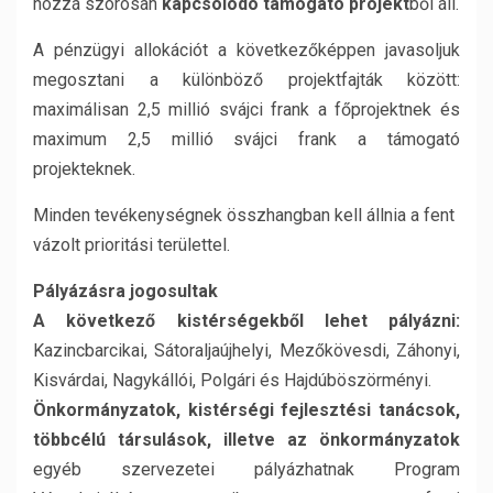
hozzá szorosan
kapcsolódó támogató projekt
ből áll.
A pénzügyi allokációt a következőképpen javasoljuk
megosztani a különböző projektfajták között:
maximálisan 2,5 millió svájci frank a főprojektnek és
maximum 2,5 millió svájci frank a támogató
projekteknek.
Minden tevékenységnek összhangban kell állnia a fent
vázolt prioritási területtel.
Pályázásra jogosultak
A következő kistérségekből lehet pályázni:
Kazincbarcikai, Sátoraljaújhelyi, Mezőkövesdi, Záhonyi,
Kisvárdai, Nagykállói, Polgári és Hajdúböszörményi.
Önkormányzatok, kistérségi fejlesztési tanácsok,
többcélú társulások, illetve az önkormányzatok
egyéb szervezetei pályázhatnak Program