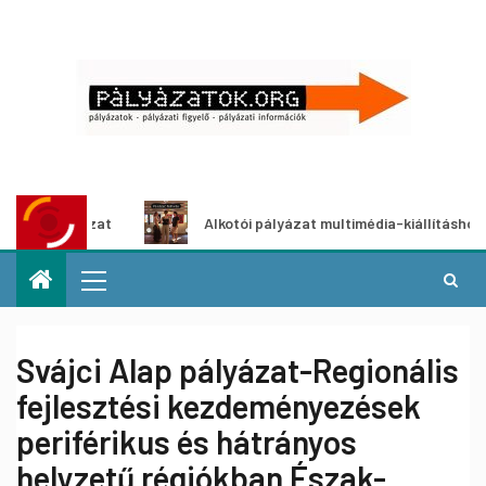
zat
Alkotói pályázat multimédia-kiállításhoz
Svájci Alap pályázat-Regionális
fejlesztési kezdeményezések
periférikus és hátrányos
helyzetű régiókban Észak-