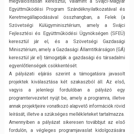
megvalósításán keresztül, valamint a Svájci-Magyar
Együttműködési Program Szándéknyilatkozatával és
Keretmegállapodásával összhangban, a Felek (a
Szövetségi Külügyminisztérium, amely a Svájci
Fejlesztési és Együttműködési Ügynökségen (SFEÜ)
keresztül jár el, és a Szövetségi Gazdasági
Minisztérium, amely a Gazdasági Államtitkárságon (GÁ)
keresztül jár el) támogatják a gazdasági és társadalmi
egyenlőtlenségek csökkentését.
A pályázati eljárás szerint a támogatásra javasolt
projektek kiválasztása két szakaszból áll. Az első,
vagyis a jelenlegi fordulóban a pályázó egy
programtervezetet nyújt be, amely a programra, illetve
annak projektjeire vonatkozó alapvető információk rövid
leírását, illetve a szükséges mellékleteket tartalmazza.
Amennyiben a pályázat sikeresen továbbjut az első
fordulón, a végleges programjavaslat kidolgozására