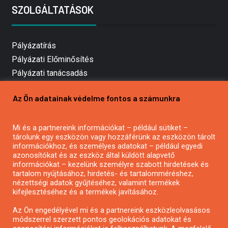
SZOLGÁLTATÁSOK
Pályázatírás
Pályázati Előminősítés
Pályázati tanácsadás
Pályázatírás vállalkozásoknak
Az Ön adatainak védelme fontos a számunkra
Mezőgazdasági pályázatírás
Pályázatírás magánszemélyeknek
Mi és a partnereink információkat – például sütiket –
Pályázatírás civil szervezeteknek
tárolunk egy eszközön vagy hozzáférünk az eszközön tárolt
Pályázatírás önkormányzatoknak
információkhoz, és személyes adatokat – például egyedi
azonosítókat és az eszköz által küldött alapvető
Pályázatfigyelés
információkat – kezelünk személyre szabott hirdetések és
Specifikus pályázatfigyelés vagy hírlevél
tartalom nyújtásához, hirdetés- és tartalomméréshez,
nézettségi adatok gyűjtéséhez, valamint termékek
kifejlesztéséhez és a termékek javításához.
PÁLYÁZATFIGYELŐ
Az Ön engedélyével mi és a partnereink eszközleolvasásos
módszerrel szerzett pontos geolokációs adatokat és