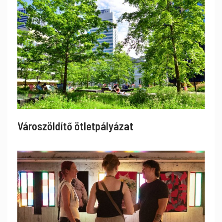
Városzöldítő ötletpályázat