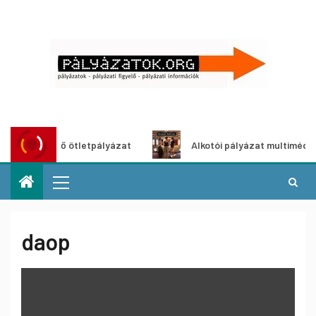
ldítő ötletpályázat
Alkotói pályázat multimédia-kiállítás
daop