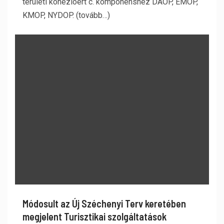
területi kohézióért c. komponenshez DAOP, ÉMOP,
KMOP, NYDOP. (tovább…)
Módosult az Új Széchenyi Terv keretében
megjelent Turisztikai szolgáltatások