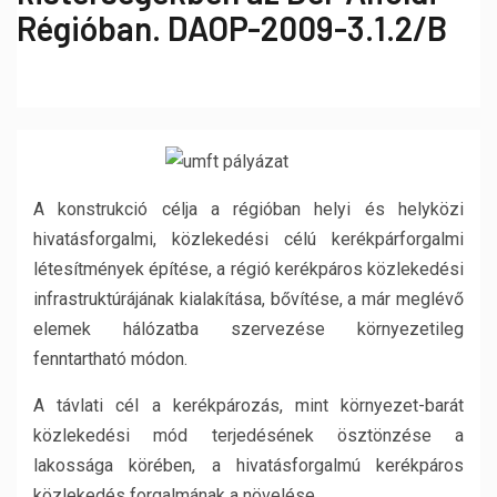
Régióban. DAOP-2009-3.1.2/B
A konstrukció célja a régióban helyi és helyközi
hivatásforgalmi, közlekedési célú kerékpárforgalmi
létesítmények építése, a régió kerékpáros közlekedési
infrastruktúrájának kialakítása, bővítése, a már meglévő
elemek hálózatba szervezése környezetileg
fenntartható módon.
A távlati cél a kerékpározás, mint környezet-barát
közlekedési mód terjedésének ösztönzése a
lakossága körében, a hivatásforgalmú kerékpáros
közlekedés forgalmának a növelése.