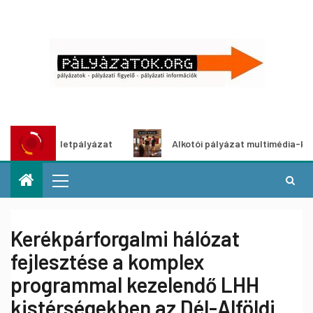
ítő ötletpályázat
Alkotói pályázat multimédia-kiállításho
Kerékpárforgalmi hálózat
fejlesztése a komplex
programmal kezelendő LHH
kistérségekben az Dél-Alföldi