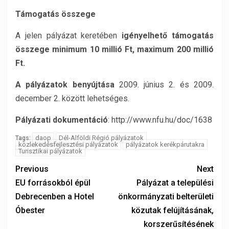
Támogatás összege
A jelen pályázat keretében
igényelhető támogatás
összege minimum 10 millió Ft, maximum 200 millió
Ft.
A pályázatok benyújtása
2009. június 2. és 2009.
december 2. között lehetséges.
Pályázati dokumentáció
: http://www.nfu.hu/doc/1638
daop
Dél-Alföldi Régió pályázatok
Tags:
közlekedésfejlesztési pályázatok
pályázatok kerékpárutakra
Turisztikai pályázatok
Previous
Next
EU forrásokból épül
Pályázat a települési
Debrecenben a Hotel
önkormányzati belterületi
Óbester
közutak felújításának,
korszerűsítésének