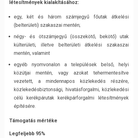
létesítmények kialakításához:
egy, két és három számjegyű főutak átkelési
(belterületi) szakaszai mentén;
négy- és ötszámjegyű (összekötő, bekötő) utak
külterületi, illetve belterületi átkelési szakaszai
mentén, valamint
egyéb nyomvonalon a települések belső, helyi
közútjai mentén, vagy azokat tehermentesítve
vezetett, a mindennapos közlekedés részére,
közlekedésbiztonsági, hivatásforgalmi, közlekedési
célú kerékpárutak kerékpárforgalmi létesítmények
építésére.
Támogatás mértéke
Legfeljebb 95%