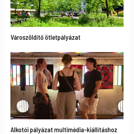
Városzöldítő ötletpályázat
Alkotói pályázat multimédia-kiállításhoz