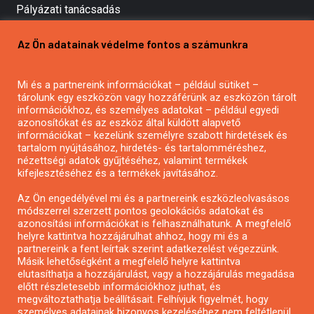
Pályázati tanácsadás
Pályázatírás vállalkozásoknak
Az Ön adatainak védelme fontos a számunkra
Mezőgazdasági pályázatírás
Pályázatírás magánszemélyeknek
Mi és a partnereink információkat – például sütiket –
Pályázatírás civil szervezeteknek
tárolunk egy eszközön vagy hozzáférünk az eszközön tárolt
Pályázatírás önkormányzatoknak
információkhoz, és személyes adatokat – például egyedi
azonosítókat és az eszköz által küldött alapvető
Pályázatfigyelés
információkat – kezelünk személyre szabott hirdetések és
Specifikus pályázatfigyelés vagy hírlevél
tartalom nyújtásához, hirdetés- és tartalomméréshez,
nézettségi adatok gyűjtéséhez, valamint termékek
kifejlesztéséhez és a termékek javításához.
PÁLYÁZATFIGYELŐ
Az Ön engedélyével mi és a partnereink eszközleolvasásos
módszerrel szerzett pontos geolokációs adatokat és
azonosítási információkat is felhasználhatunk. A megfelelő
helyre kattintva hozzájárulhat ahhoz, hogy mi és a
Pályázatok magánszemélyeknek
partnereink a fent leírtak szerint adatkezelést végezzünk.
Pályázatok civil szervezeteknek
Másik lehetőségként a megfelelő helyre kattintva
elutasíthatja a hozzájárulást, vagy a hozzájárulás megadása
Pályázatok vállalkozásoknak
előtt részletesebb információkhoz juthat, és
Önkormányzati pályázatok
megváltoztathatja beállításait. Felhívjuk figyelmét, hogy
személyes adatainak bizonyos kezeléséhez nem feltétlenül
Mezőgazdasági pályázatok