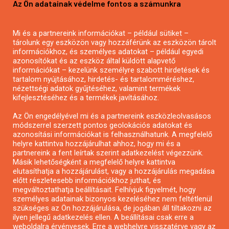
Az Ön adatainak védelme fontos a számunkra
Mezőgazdasági pályázatírás
Pályázatírás magánszemélyeknek
Mi és a partnereink információkat – például sütiket –
Pályázatírás civil szervezeteknek
tárolunk egy eszközön vagy hozzáférünk az eszközön tárolt
Pályázatírás önkormányzatoknak
információkhoz, és személyes adatokat – például egyedi
azonosítókat és az eszköz által küldött alapvető
Pályázatfigyelés
információkat – kezelünk személyre szabott hirdetések és
Specifikus pályázatfigyelés vagy hírlevél
tartalom nyújtásához, hirdetés- és tartalomméréshez,
nézettségi adatok gyűjtéséhez, valamint termékek
kifejlesztéséhez és a termékek javításához.
PÁLYÁZATFIGYELŐ
Az Ön engedélyével mi és a partnereink eszközleolvasásos
módszerrel szerzett pontos geolokációs adatokat és
azonosítási információkat is felhasználhatunk. A megfelelő
helyre kattintva hozzájárulhat ahhoz, hogy mi és a
Pályázatok magánszemélyeknek
partnereink a fent leírtak szerint adatkezelést végezzünk.
Pályázatok civil szervezeteknek
Másik lehetőségként a megfelelő helyre kattintva
elutasíthatja a hozzájárulást, vagy a hozzájárulás megadása
Pályázatok vállalkozásoknak
előtt részletesebb információkhoz juthat, és
Önkormányzati pályázatok
megváltoztathatja beállításait. Felhívjuk figyelmét, hogy
személyes adatainak bizonyos kezeléséhez nem feltétlenül
Mezőgazdasági pályázatok
szükséges az Ön hozzájárulása, de jogában áll tiltakozni az
Falusi turizmus pályázatok
ilyen jellegű adatkezelés ellen. A beállításai csak erre a
weboldalra érvényesek. Erre a webhelyre visszatérve vagy az
Napelem pályázatok