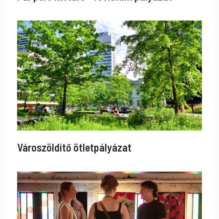
Városzöldítő ötletpályázat