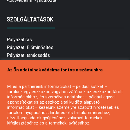
Adatvédelmi Nyilatkozat
SZOLGÁLTATÁSOK
Pályázatírás
Pályázati Előminősítés
Pályázati tanácsadás
Pályázatírás vállalkozásoknak
Az Ön adatainak védelme fontos a számunkra
Mezőgazdasági pályázatírás
Pályázatírás magánszemélyeknek
Mi és a partnereink információkat – például sütiket –
Pályázatírás civil szervezeteknek
tárolunk egy eszközön vagy hozzáférünk az eszközön tárolt
Pályázatírás önkormányzatoknak
információkhoz, és személyes adatokat – például egyedi
azonosítókat és az eszköz által küldött alapvető
Pályázatfigyelés
információkat – kezelünk személyre szabott hirdetések és
Specifikus pályázatfigyelés vagy hírlevél
tartalom nyújtásához, hirdetés- és tartalomméréshez,
nézettségi adatok gyűjtéséhez, valamint termékek
kifejlesztéséhez és a termékek javításához.
PÁLYÁZATFIGYELŐ