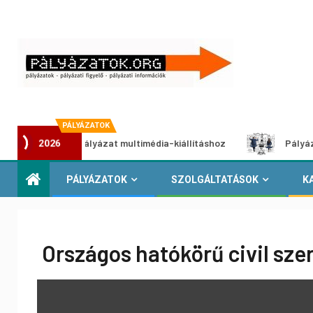
PÁLYÁZATOK
Alkotói pályázat multimédia-kiállításhoz
Pályázat a nem
2026
PÁLYÁZATOK
SZOLGÁLTATÁSOK
K
Országos hatókörű civil s