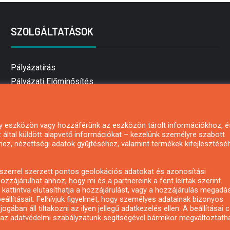
SZOLGÁLTATÁSOK
Pályázatírás
Pályázati Előminősítés
Pályázati tanácsadás
Pályázatírás vállalkozásoknak
Mezőgazdasági pályázatírás
 egy eszközön vagy hozzáférünk az eszközön tárolt információkhoz, é
által küldött alapvető információkat – kezelünk személyre szabott
Pályázatírás magánszemélyeknek
hez, nézettségi adatok gyűjtéséhez, valamint termékek kifejlesztésé
Pályázatírás civil szervezeteknek
Pályázatírás önkormányzatoknak
zerrel szerzett pontos geolokációs adatokat és azonosítási
Pályázatfigyelés
ozzájárulhat ahhoz, hogy mi és a partnereink a fent leírtak szerint
kattintva elutasíthatja a hozzájárulást, vagy a hozzájárulás megadá
Specifikus pályázatfigyelés vagy hírlevél
eállításait. Felhívjuk figyelmét, hogy személyes adatainak bizonyos
ában áll tiltakozni az ilyen jellegű adatkezelés ellen. A beállításai 
y az adatvédelmi szabályzatunk segítségével bármikor megváltoztatha
Copyright © All rights reserved.