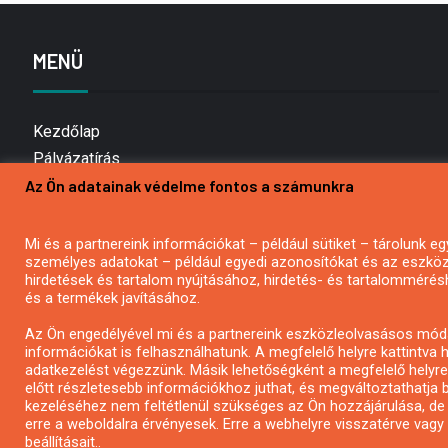
MENÜ
Kezdőlap
Pályázatírás
Az Ön adatainak védelme fontos a számunkra
Bemutatkozás
Médiaajánlat
Hírlevél feliratkozás
Mi és a partnereink információkat – például sütiket – tárolunk
személyes adatokat – például egyedi azonosítókat és az eszköz 
Impresszum
hirdetések és tartalom nyújtásához, hirdetés- és tartalommérés
Kapcsolat
és a termékek javításához.
Adatvédelmi Nyilatkozat
Az Ön engedélyével mi és a partnereink eszközleolvasásos móds
információkat is felhasználhatunk. A megfelelő helyre kattintva h
adatkezelést végezzünk. Másik lehetőségként a megfelelő helyre 
előtt részletesebb információkhoz juthat, és megváltoztathatja b
kezeléséhez nem feltétlenül szükséges az Ön hozzájárulása, de jog
erre a weboldalra érvényesek. Erre a webhelyre visszatérve vag
beállításait..