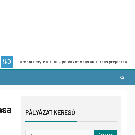
Európai Helyi Kultúra – pályázat helyi kulturális projektek fejlesztésére
ása
PÁLYÁZAT KERESŐ