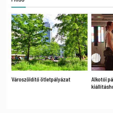
Városzöldítő ötletpályázat
Alkotói p
kiállításh