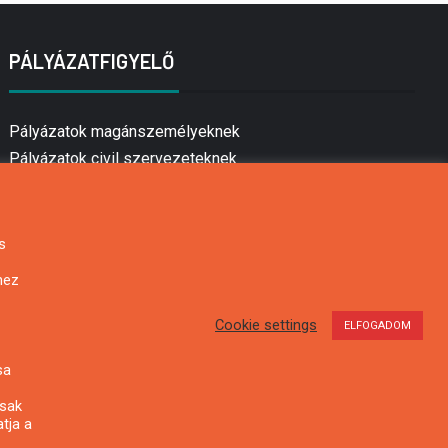
PÁLYÁZATFIGYELŐ
Pályázatok magánszemélyeknek
Pályázatok civil szervezeteknek
Pályázatok vállalkozásoknak
Önkormányzati pályázatok
Mezőgazdasági pályázatok
s
Falusi turizmus pályázatok
hez
Napelem pályázatok
GINOP pályázatok
Cookie settings
ELFOGADOM
sa
csak
tja a