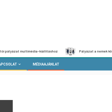
zat multimédia-kiállításhoz
Pályázat a nemek közötti egy
APCSOLAT
MÉDIAAJÁNLAT