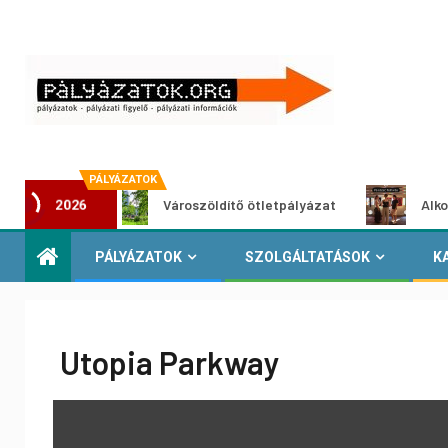
PÁLYÁZATOK
zat
Városzöldítő ötletpályázat
Alkotói pályá
2026
PÁLYÁZATOK
SZOLGÁLTATÁSOK
K
Utopia Parkway