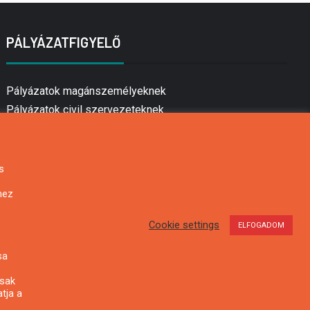
PÁLYÁZATFIGYELŐ
Pályázatok magánszemélyeknek
Pályázatok civil szervezeteknek
Pályázatok vállalkozásoknak
Önkormányzati pályázatok
Mezőgazdasági pályázatok
s
Falusi turizmus pályázatok
hez
Napelem pályázatok
GINOP pályázatok
Cookie settings
ELFOGADOM
sa
csak
tja a