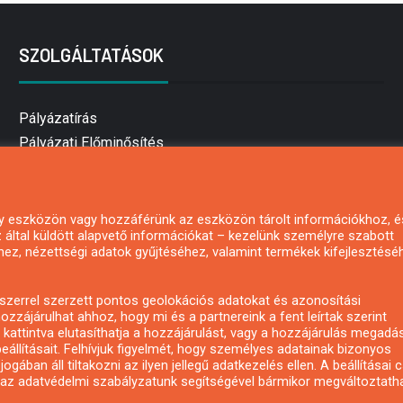
SZOLGÁLTATÁSOK
Pályázatírás
Pályázati Előminősítés
Pályázati tanácsadás
Pályázatírás vállalkozásoknak
Mezőgazdasági pályázatírás
 egy eszközön vagy hozzáférünk az eszközön tárolt információkhoz, é
által küldött alapvető információkat – kezelünk személyre szabott
Pályázatírás magánszemélyeknek
hez, nézettségi adatok gyűjtéséhez, valamint termékek kifejlesztésé
Pályázatírás civil szervezeteknek
Pályázatírás önkormányzatoknak
zerrel szerzett pontos geolokációs adatokat és azonosítási
Pályázatfigyelés
ozzájárulhat ahhoz, hogy mi és a partnereink a fent leírtak szerint
kattintva elutasíthatja a hozzájárulást, vagy a hozzájárulás megadá
Specifikus pályázatfigyelés vagy hírlevél
eállításait. Felhívjuk figyelmét, hogy személyes adatainak bizonyos
ában áll tiltakozni az ilyen jellegű adatkezelés ellen. A beállításai 
y az adatvédelmi szabályzatunk segítségével bármikor megváltoztatha
Copyright © All rights reserved.