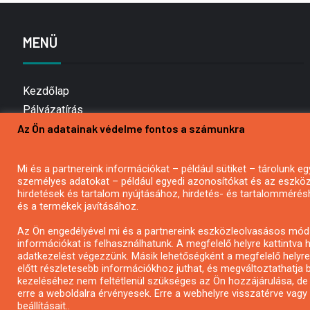
MENÜ
Kezdőlap
Pályázatírás
Az Ön adatainak védelme fontos a számunkra
Bemutatkozás
Médiaajánlat
Hírlevél feliratkozás
Mi és a partnereink információkat – például sütiket – tárolunk
személyes adatokat – például egyedi azonosítókat és az eszköz 
Impresszum
hirdetések és tartalom nyújtásához, hirdetés- és tartalommérés
Kapcsolat
és a termékek javításához.
Adatvédelmi Nyilatkozat
Az Ön engedélyével mi és a partnereink eszközleolvasásos móds
információkat is felhasználhatunk. A megfelelő helyre kattintva h
adatkezelést végezzünk. Másik lehetőségként a megfelelő helyre 
előtt részletesebb információkhoz juthat, és megváltoztathatja b
kezeléséhez nem feltétlenül szükséges az Ön hozzájárulása, de jog
erre a weboldalra érvényesek. Erre a webhelyre visszatérve vag
beállításait..