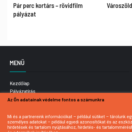
Pár perc kortárs – rövidfilm
Városzöld
pályázat
MENÜ
Kezdőlap
Pályázatírás
Az Ön adatainak védelme fontos a számunkra
Bemutatkozás
Médiaajánlat
Hírlevél feliratkozás
Mi és a partnereink információkat – például sütiket – tárolunk
személyes adatokat – például egyedi azonosítókat és az eszköz 
Impresszum
hirdetések és tartalom nyújtásához, hirdetés- és tartalommérés
Kapcsolat