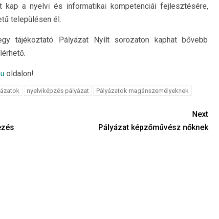
t kap a nyelvi és informatikai kompetenciái fejlesztésére,
tű településen él.
gy tájékoztató Pályázat Nyílt sorozaton kaphat bővebb
lérhető.
hu
oldalon!
yázatok
nyelviképzés pályázat
Pályázatok magánszemélyeknek
Next
ezés
Pályázat képzőművész nőknek