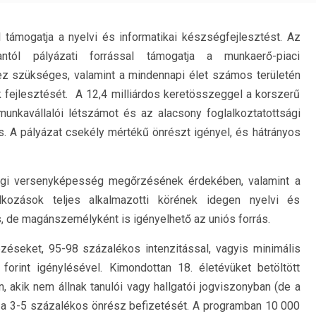
l támogatja a nyelvi és informatikai készségfejlesztést. Az
ntól pályázati forrással támogatja a munkaerő-piaci
z szükséges, valamint a mindennapi élet számos területén
 fejlesztését. A 12,4 milliárdos keretösszeggel a korszerű
munkavállalói létszámot és az alacsony foglalkoztatottsági
is. A pályázat csekély mértékű önrészt igényel, és hátrányos
ági versenyképesség megőrzésének érdekében, valamint a
lkozások teljes alkalmazotti körének idegen nyelvi és
s, de magánszemélyként is igényelhető az uniós forrás.
zéseket, 95-98 százalékos intenzitással, vagyis minimális
orint igénylésével. Kimondottan 18. életévüket betöltött
, akik nem állnak tanulói vagy hallgatói jogviszonyban (de a
ják a 3-5 százalékos önrész befizetését. A programban 10 000