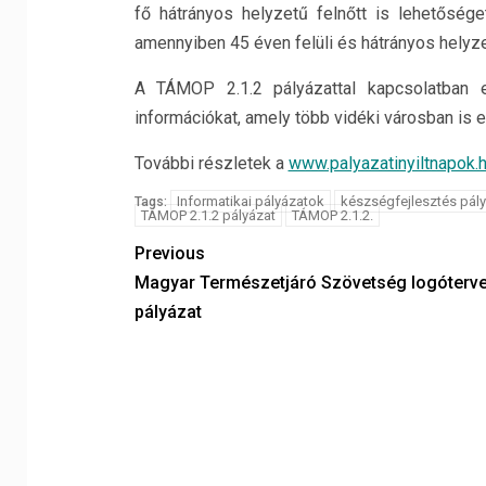
fő hátrányos helyzetű felnőtt is lehetősége
amennyiben 45 éven felüli és hátrányos helyze
A TÁMOP 2.1.2 pályázattal kapcsolatban e
információkat, amely több vidéki városban is e
További részletek a
www.palyazatinyiltnapok.
Informatikai pályázatok
készségfejlesztés pál
Tags:
TÁMOP 2.1.2 pályázat
TÁMOP 2.1.2.
Previous
Magyar Természetjáró Szövetség logóterv
pályázat