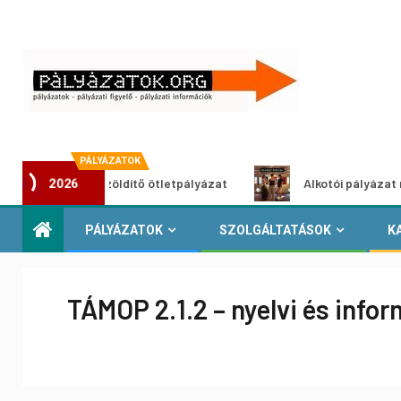
PÁLYÁZATOK
Városzöldítő ötletpályázat
Alkotói pályázat multimédi
2026
PÁLYÁZATOK
SZOLGÁLTATÁSOK
K
TÁMOP 2.1.2 – nyelvi és info