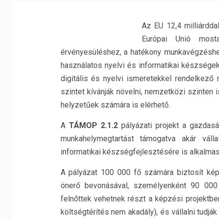
Az EU 12,4 milliárdda
Európai Unió mosta
érvényesüléshez, a hatékony munkavégzéshe
használatos nyelvi és informatikai készségek
digitális és nyelvi ismeretekkel rendelkező 
szintet kívánják növelni, nemzetközi szinten 
helyzetűek számára is elérhető.
A
TÁMOP 2.1.2
pályázati projekt a gazdas
munkahelymegtartást támogatva akár válla
informatikai készségfejlesztésére is alkalma
A pályázat 100 000 fő számára biztosít kép
önerő bevonásával, személyenként 90 000 f
felnőttek vehetnek részt a képzési projektben
költségtérítés nem akadály), és vállalni tud