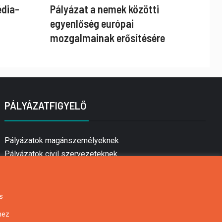
édia-
Pályázat a nemek közötti
egyenlőség európai
mozgalmainak erősítésére
PÁLYÁZATFIGYELŐ
Pályázatok magánszemélyeknek
Pályázatok civil szervezeteknek
Pályázatok vállalkozásoknak
Önkormányzati pályázatok
Mezőgazdasági pályázatok
s
Falusi turizmus pályázatok
hez
Napelem pályázatok