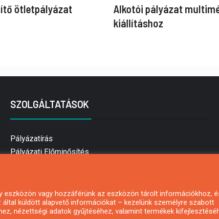
ítő ötletpályázat
Alkotói pályázat multim
kiállításhoz
SZOLGÁLTATÁSOK
Pályázatírás
Pályázati Előminősítés
Pályázati tanácsadás
Pályázatírás vállalkozásoknak
Mezőgazdasági pályázatírás
 egy eszközön vagy hozzáférünk az eszközön tárolt információkhoz, é
által küldött alapvető információkat – kezelünk személyre szabott
Pályázatírás magánszemélyeknek
hez, nézettségi adatok gyűjtéséhez, valamint termékek kifejlesztésé
Pályázatírás civil szervezeteknek