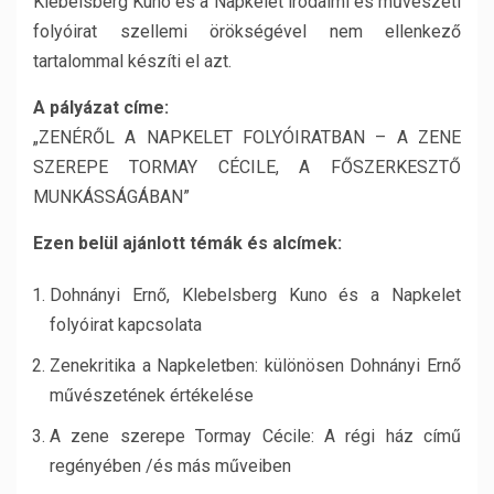
Klebelsberg Kuno és a Napkelet irodalmi és művészeti
folyóirat szellemi örökségével nem ellenkező
tartalommal készíti el azt.
A pályázat címe:
„ZENÉRŐL A NAPKELET FOLYÓIRATBAN – A ZENE
SZEREPE TORMAY CÉCILE, A FŐSZERKESZTŐ
MUNKÁSSÁGÁBAN”
Ezen belül ajánlott témák és alcímek:
Dohnányi Ernő, Klebelsberg Kuno és a Napkelet
folyóirat kapcsolata
Zenekritika a Napkeletben: különösen Dohnányi Ernő
művészetének értékelése
A zene szerepe Tormay Cécile: A régi ház című
regényében /és más műveiben