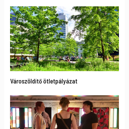
Városzöldítő ötletpályázat