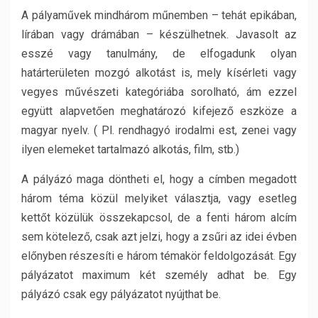
A pályaművek mindhárom műnemben – tehát epikában,
lírában vagy drámában – készülhetnek. Javasolt az
esszé vagy tanulmány, de elfogadunk olyan
határterületen mozgó alkotást is, mely kísérleti vagy
vegyes művészeti kategóriába sorolható, ám ezzel
együtt alapvetően meghatározó kifejező eszköze a
magyar nyelv. ( Pl. rendhagyó irodalmi est, zenei vagy
ilyen elemeket tartalmazó alkotás, film, stb.)
A pályázó maga döntheti el, hogy a címben megadott
három téma közül melyiket választja, vagy esetleg
kettőt közülük összekapcsol, de a fenti három alcím
sem kötelező, csak azt jelzi, hogy a zsűri az idei évben
előnyben részesíti e három témakör feldolgozását. Egy
pályázatot maximum két személy adhat be. Egy
pályázó csak egy pályázatot nyújthat be.