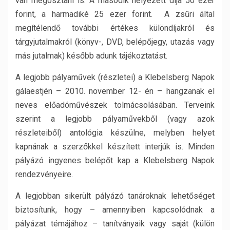
van megosztani is. A második helyezett díja 50 ezer
forint, a harmadiké 25 ezer forint. A zsűri által
megítélendő további értékes különdíjakról és
tárgyjutalmakról (könyv-, DVD, belépőjegy, utazás vagy
más jutalmak) később adunk tájékoztatást.
A legjobb pályaművek (részletei) a Klebelsberg Napok
gálaestjén – 2010. november 12- én – hangzanak el
neves előadóművészek tolmácsolásában. Terveink
szerint a legjobb pályaművekből (vagy azok
részleteiből) antológia készülne, melyben helyet
kapnának a szerzőkkel készített interjúk is. Minden
pályázó ingyenes belépőt kap a Klebelsberg Napok
rendezvényeire.
A legjobban sikerült pályázó tanároknak lehetőséget
biztosítunk, hogy – amennyiben kapcsolódnak a
pályázat témájához – tanítványaik vagy saját (külön