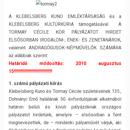
A KLEBELSBERG KUNO EMLÉKTÁRSASÁG és a
KLEBELSBERG KULTÚRKÚRIA támogatásával A
TORMAY CÉCILE KÖR PÁLYÁZATOT HIRDET
ELSŐSORBAN IRODALOM-, ÉNEK- ÉS ZENETANÁROK,
valamint ANDRAGÓGUSOK-NÉPMŰVELŐK SZÁMÁRA
az alábbiak szerint:
Határidő módosítás: 2010 augusztus
15!!!!!!!!!!!!!!!!!!!!!!!!!!!!!!!!!
1. számú pályázati kiírás
Klebelsberg Kuno és Tormay Cécile születésének 135.,
Dohnányi Ernő halálának 50. évfordulójának alkalmából
határon belüli és kívüli pályázóknak országos
pályázatot hirdetünk, amelyre – elsősorban a fent
megnevezettek, de – mindenki pályaművét várjuk, aki