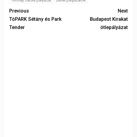
Tormay Cécile pályázat
zenei pályázatok
Previous
Next
TóPARK Sétány és Park
Budapest Kirakat
Tender
ötlepályázat