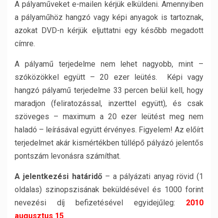
A pályaműveket e-mailen kérjük elküldeni. Amennyiben
a pályaműhöz hangzó vagy képi anyagok is tartoznak,
azokat DVD-n kérjük eljuttatni egy később megadott
címre.
A pályamű terjedelme nem lehet nagyobb, mint –
szóközökkel együtt – 20 ezer leütés. Képi vagy
hangzó pályamű terjedelme 33 percen belül kell, hogy
maradjon (feliratozással, inzerttel együtt), és csak
szöveges – maximum a 20 ezer leütést meg nem
haladó – leírásával együtt érvényes. Figyelem! Az előírt
terjedelmet akár kismértékben túllépő pályázó jelentős
pontszám levonásra számíthat.
A jelentkezési határidő
– a pályázati anyag rövid (1
oldalas) szinopszisának beküldésével és 1000 forint
nevezési díj befizetésével egyidejűleg:
2010
augusztus 15
.