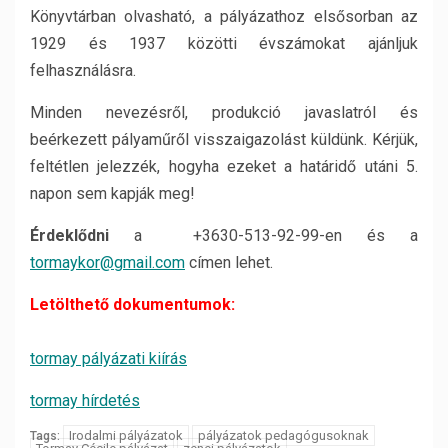
Könyvtárban olvasható, a pályázathoz elsősorban az
1929 és 1937 közötti évszámokat ajánljuk
felhasználásra.
Minden nevezésről, produkció javaslatról és
beérkezett pályaműről visszaigazolást küldünk. Kérjük,
feltétlen jelezzék, hogyha ezeket a határidő utáni 5.
napon sem kapják meg!
Érdeklődni
a +3630-513-92-99-en és a
tormaykor@gmail.com
címen lehet.
Letölthető dokumentumok:
tormay pályázati kiírás
tormay hírdetés
Irodalmi pályázatok
pályázatok pedagógusoknak
Tags: