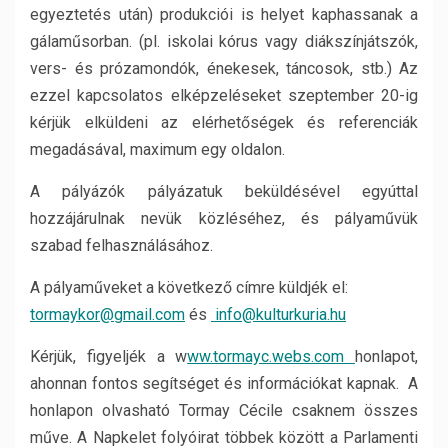
egyeztetés után) produkciói is helyet kaphassanak a
gálaműsorban. (pl. iskolai kórus vagy diákszínjátszók,
vers- és prózamondók, énekesek, táncosok, stb.) Az
ezzel kapcsolatos elképzeléseket szeptember 20-ig
kérjük elküldeni az elérhetőségek és referenciák
megadásával, maximum egy oldalon.
A pályázók pályázatuk beküldésével egyúttal
hozzájárulnak nevük közléséhez, és pályaművük
szabad felhasználásához.
A pályaműveket a következő címre küldjék el:
tormaykor@gmail.com
és
info@kulturkuria.hu
Kérjük, figyeljék a w
ww.tormayc.webs.com
honlapot,
ahonnan fontos segítséget és információkat kapnak. A
honlapon olvasható Tormay Cécile csaknem összes
műve. A Napkelet folyóirat többek között a Parlamenti