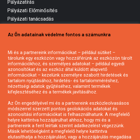
Pályázatírás
Pályázati Előminősítés
Pályázati tanácsadás
Pályázatírás vállalkozásoknak
Az Ön adatainak védelme fontos a számunkra
Mezőgazdasági pályázatírás
Pályázatírás magánszemélyeknek
Mi és a partnereink információkat – például sütiket –
Pályázatírás civil szervezeteknek
tárolunk egy eszközön vagy hozzáférünk az eszközön tárolt
Pályázatírás önkormányzatoknak
információkhoz, és személyes adatokat – például egyedi
azonosítókat és az eszköz által küldött alapvető
Pályázatfigyelés
információkat – kezelünk személyre szabott hirdetések és
Specifikus pályázatfigyelés vagy hírlevél
tartalom nyújtásához, hirdetés- és tartalomméréshez,
nézettségi adatok gyűjtéséhez, valamint termékek
kifejlesztéséhez és a termékek javításához.
PÁLYÁZATFIGYELŐ
Az Ön engedélyével mi és a partnereink eszközleolvasásos
módszerrel szerzett pontos geolokációs adatokat és
azonosítási információkat is felhasználhatunk. A megfelelő
helyre kattintva hozzájárulhat ahhoz, hogy mi és a
Pályázatok magánszemélyeknek
partnereink a fent leírtak szerint adatkezelést végezzünk.
Pályázatok civil szervezeteknek
Másik lehetőségként a megfelelő helyre kattintva
elutasíthatja a hozzájárulást, vagy a hozzájárulás megadása
Pályázatok vállalkozásoknak