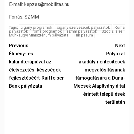
E-mail: kepzes@mobilitas.hu
Forrás: SZMM
cigány programok
cigány szervezetek pályázatok
Roma
Tags:
pályázatok
roma programok
szmm pályázatok
Szociális és
Munkaügyi Minisztérium pályázatai
Trin pasura
Previous
Next
Élmény- és
Pályázat
kalandterápiával az
akadálymentesítések
életvezetési készségek
megvalósításának
fejlesztéséért-Raiffeisen
támogatására a Duna-
Bank pályázata
Mecsek Alapítvány által
érintett települések
területén