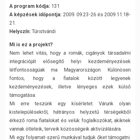
A program kódja:
131
A képzések időpontja:
2009. 09.23-26 és 2009.11.18-
21.
Helyszín:
Túristvándi
Mi is ez a projekt?
Nem lehet vitás, hogy a romák, cigányok társadalmi
integrációját elősegítő helyi kezdeményezések
létfontosságúak ma Magyarországon. Különösen
fontos, hogy a fiatalok között legyenek
kezdeményezések, illetve lényeges ezek külső
támogatása.
Mi erre teszünk egy kísérletet. Várunk olyan
kistelepülésekről, hátrányos helyzetű térségekből
érkező roma fiatalokat és velük foglalkozókat, akiknek
vannak ötleteik, terveik közösségeik aktivizálására.
Mi egy folyamat-szerű munkával tudjuk őket támogatni.