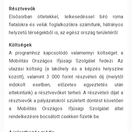
Résztvevők
Elsősorban ötletekkel, lelkesedéssel bíró roma
fiatalokra és velük foglalkozókra számítunk, hátrányos
helyzetű térségekből is, az egész ország területéről.
Költségek
A programhoz kapcsolódó valamennyi költséget a
Mobilitás Országos Ifjúsági Szolgálat fedezi. Az
utazási költség (a lakóhely és a képzés helyszíne
között), valamint 3 000 forint részvételi díj (melytől
indokolt esetben, előzetes egyeztetés után
eltekintünk) a résztvevőket terheli. A részvételi díjat a
résztvevők a pályázatokról született döntést követően
a Mobilitás Országos Ifjúsági Szolgálat által
rendelkezésre bocsátott csekken fizetik be.