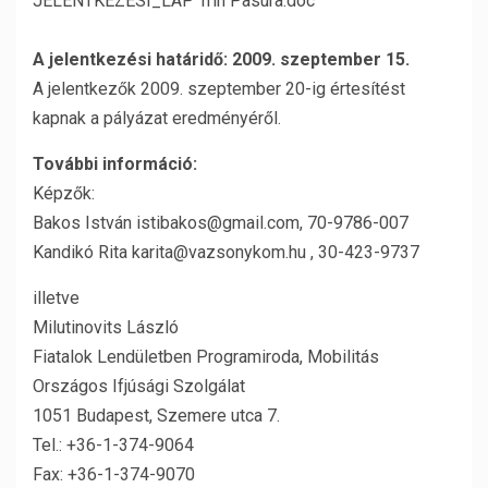
JELENTKEZESI_LAP Trin Pasura.doc
A jelentkezési határidő: 2009. szeptember 15.
A jelentkezők 2009. szeptember 20-ig értesítést
kapnak a pályázat eredményéről.
További információ:
Képzők:
Bakos István istibakos@gmail.com, 70-9786-007
Kandikó Rita karita@vazsonykom.hu , 30-423-9737
illetve
Milutinovits László
Fiatalok Lendületben Programiroda, Mobilitás
Országos Ifjúsági Szolgálat
1051 Budapest, Szemere utca 7.
Tel.: +36-1-374-9064
Fax: +36-1-374-9070