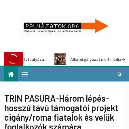
tő ötletpályázat
Alkotói pályázat multimédia-kiállításhoz
TRIN PASURA-Három lépés-
hosszú távú támogatói projekt
cigány/roma fiatalok és velük
foglalkozók számára