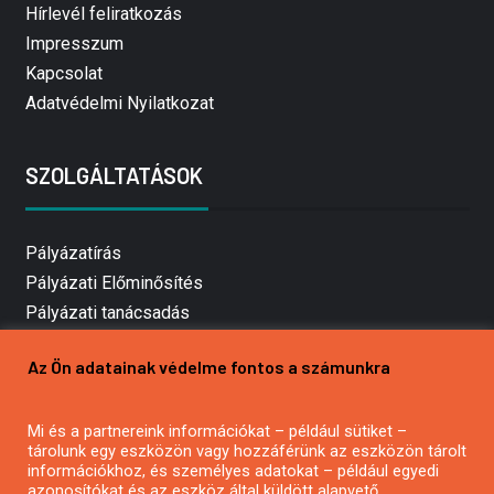
Hírlevél feliratkozás
Impresszum
Kapcsolat
Adatvédelmi Nyilatkozat
SZOLGÁLTATÁSOK
Pályázatírás
Pályázati Előminősítés
Pályázati tanácsadás
Pályázatírás vállalkozásoknak
Az Ön adatainak védelme fontos a számunkra
Mezőgazdasági pályázatírás
Pályázatírás magánszemélyeknek
Mi és a partnereink információkat – például sütiket –
Pályázatírás civil szervezeteknek
tárolunk egy eszközön vagy hozzáférünk az eszközön tárolt
Pályázatírás önkormányzatoknak
információkhoz, és személyes adatokat – például egyedi
azonosítókat és az eszköz által küldött alapvető
Pályázatfigyelés