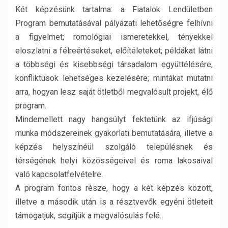
Két képzésünk tartalma: a Fiatalok Lendületben
Program bemutatásával pályázati lehetőségre felhívni
a figyelmet; romológiai ismeretekkel, tényekkel
eloszlatni a félreértéseket, előítéleteket; példákat látni
a többségi és kisebbségi társadalom együttélésére,
konfliktusok lehetséges kezelésére; mintákat mutatni
arra, hogyan lesz saját ötletből megvalósult projekt, élő
program.
Mindemellett nagy hangsúlyt fektetünk az ifjúsági
munka módszereinek gyakorlati bemutatására, illetve a
képzés helyszínéül szolgáló településnek és
térségének helyi közösségeivel és roma lakosaival
való kapcsolatfelvételre.
A program fontos része, hogy a két képzés között,
illetve a második után is a résztvevők egyéni ötleteit
támogatjuk, segítjük a megvalósulás felé.