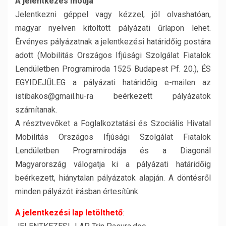
A jelentkezés módja
Jelentkezni géppel vagy kézzel, jól olvashatóan,
magyar nyelven kitöltött pályázati űrlapon lehet.
Érvényes pályázatnak a jelentkezési határidőig postára
adott (Mobilitás Országos Ifjúsági Szolgálat Fiatalok
Lendületben Programiroda 1525 Budapest Pf. 20.), ÉS
EGYIDEJŰLEG a pályázati határidőig e-mailen az
istibakos@gmail.hu-ra beérkezett pályázatok
számítanak.
A résztvevőket a Foglalkoztatási és Szociális Hivatal
Mobilitás Országos Ifjúsági Szolgálat Fiatalok
Lendületben Programirodája és a Diagonál
Magyarország válogatja ki a pályázati határidőig
beérkezett, hiánytalan pályázatok alapján. A döntésről
minden pályázót írásban értesítünk.
A jelentkezési lap letölthető
: