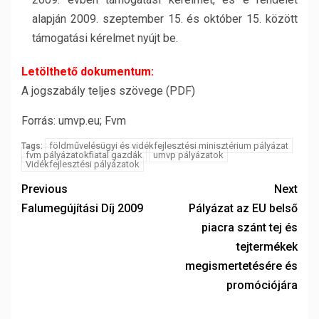
alapján 2009. szeptember 15. és október 15. között
támogatási kérelmet nyújt be.
Letölthető dokumentum:
A jogszabály teljes szövege (PDF)
Forrás: umvp.eu; Fvm
földművelésügyi és vidékfejlesztési minisztérium pályázat
Tags:
fvm pályázatokfiatal gazdák
umvp pályázatok
Vidékfejlesztési pályázatok
Previous
Next
Falumegújítási Díj 2009
Pályázat az EU belső
piacra szánt tej és
tejtermékek
megismertetésére és
promóciójára