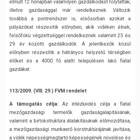
elmúlt 12 hónapban valamilyen gazdálkodást folytattak,
illetve gazdasággal már rendelkeznek. Változik
továbbá a pontrendszer is, elsősorban azokat a
pályázókat részesítik előnyben, akik vidéken élnek,
felsőfokú végzettséggel rendelkeznek valamint 25 és
29 év közötti gazdálkodók. A jelentkezők közül
előnyben részesítik a hátrányos helyzetű térségben
élőket és a 4000 fő alatti településen lakó fiatal
gazdákat.
113/2009. (VIII. 29.) FVM rendelet
A támogatás célja:
Az intézkedés célja a fiatal
mezőgazdasági termelők gazdaságalapításának,
valamint a birtokstruktúra átalakításának előmozdítása,
a mezőgazdasági munkaerő korstruktúrájának javítása,
a vidék népességmegtartó képességének növelése és