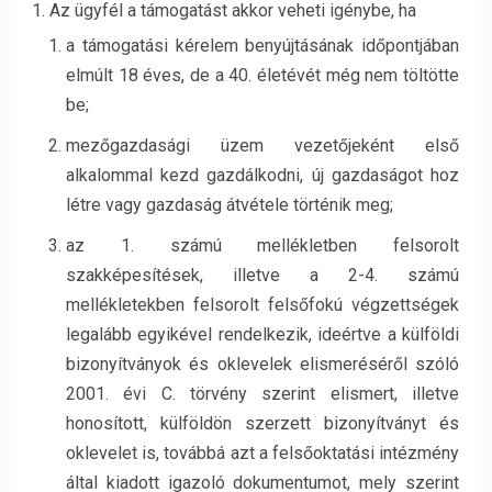
Az ügyfél a támogatást akkor veheti igénybe, ha
a támogatási kérelem benyújtásának időpontjában
elmúlt 18 éves, de a 40. életévét még nem töltötte
be;
mezőgazdasági üzem vezetőjeként első
alkalommal kezd gazdálkodni, új gazdaságot hoz
létre vagy gazdaság átvétele történik meg;
az 1. számú mellékletben felsorolt
szakképesítések, illetve a 2-4. számú
mellékletekben felsorolt felsőfokú végzettségek
legalább egyikével rendelkezik, ideértve a külföldi
bizonyítványok és oklevelek elismeréséről szóló
2001. évi C. törvény szerint elismert, illetve
honosított, külföldön szerzett bizonyítványt és
oklevelet is, továbbá azt a felsőoktatási intézmény
által kiadott igazoló dokumentumot, mely szerint