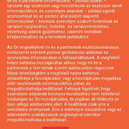
Mi és a partnereink információkat – például sütiket –
Pályázatírás civil szervezeteknek
tárolunk egy eszközön vagy hozzáférünk az eszközön tárolt
Pályázatírás önkormányzatoknak
információkhoz, és személyes adatokat – például egyedi
azonosítókat és az eszköz által küldött alapvető
Pályázatfigyelés
információkat – kezelünk személyre szabott hirdetések és
Specifikus pályázatfigyelés vagy hírlevél
tartalom nyújtásához, hirdetés- és tartalomméréshez,
nézettségi adatok gyűjtéséhez, valamint termékek
kifejlesztéséhez és a termékek javításához.
PÁLYÁZATFIGYELŐ
Az Ön engedélyével mi és a partnereink eszközleolvasásos
módszerrel szerzett pontos geolokációs adatokat és
azonosítási információkat is felhasználhatunk. A megfelelő
helyre kattintva hozzájárulhat ahhoz, hogy mi és a
Pályázatok magánszemélyeknek
partnereink a fent leírtak szerint adatkezelést végezzünk.
Pályázatok civil szervezeteknek
Másik lehetőségként a megfelelő helyre kattintva
elutasíthatja a hozzájárulást, vagy a hozzájárulás megadása
Pályázatok vállalkozásoknak
előtt részletesebb információkhoz juthat, és
Önkormányzati pályázatok
megváltoztathatja beállításait. Felhívjuk figyelmét, hogy
személyes adatainak bizonyos kezeléséhez nem feltétlenül
Mezőgazdasági pályázatok
szükséges az Ön hozzájárulása, de jogában áll tiltakozni az
Falusi turizmus pályázatok
ilyen jellegű adatkezelés ellen. A beállításai csak erre a
weboldalra érvényesek. Erre a webhelyre visszatérve vagy az
Napelem pályázatok
adatvédelmi szabályzatunk segítségével bármikor
GINOP pályázatok
megváltoztathatja a beállításait..