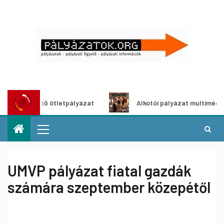
öldítő ötletpályázat
Alkotói pályázat multimédia-kiállítá
UMVP pályázat fiatal gazdák
számára szeptember közepétől