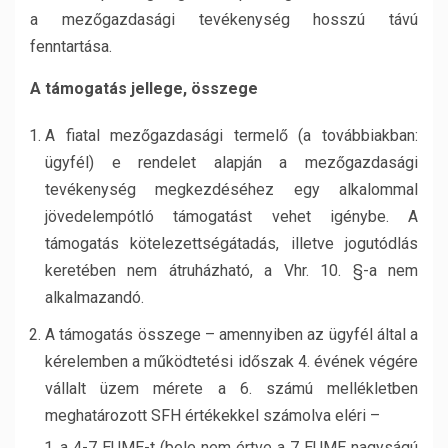
a mezőgazdasági tevékenység hosszú távú
fenntartása.
A támogatás jellege, összege
A fiatal mezőgazdasági termelő (a továbbiakban:
ügyfél) e rendelet alapján a mezőgazdasági
tevékenység megkezdéséhez egy alkalommal
jövedelempótló támogatást vehet igénybe. A
támogatás kötelezettségátadás, illetve jogutódlás
keretében nem átruházható, a Vhr. 10. §-a nem
alkalmazandó.
A támogatás összege – amennyiben az ügyfél által a
kérelemben a működtetési időszak 4. évének végére
vállalt üzem mérete a 6. számú mellékletben
meghatározott SFH értékekkel számolva eléri –
a 4-7 EUME-t (bele nem értve a 7 EUME nagyságú