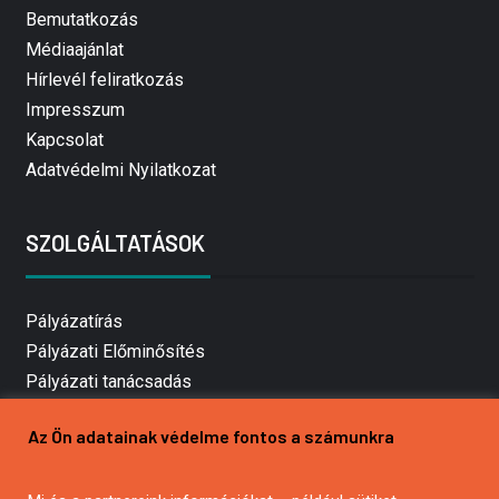
Bemutatkozás
Médiaajánlat
Hírlevél feliratkozás
Impresszum
Kapcsolat
Adatvédelmi Nyilatkozat
SZOLGÁLTATÁSOK
Pályázatírás
Pályázati Előminősítés
Pályázati tanácsadás
Pályázatírás vállalkozásoknak
Az Ön adatainak védelme fontos a számunkra
Mezőgazdasági pályázatírás
Pályázatírás magánszemélyeknek