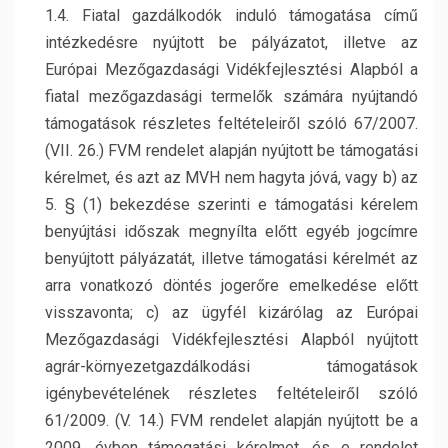
1.4. Fiatal gazdálkodók induló támogatása című
intézkedésre nyújtott be pályázatot, illetve az
Európai Mezőgazdasági Vidékfejlesztési Alapból a
fiatal mezőgazdasági termelők számára nyújtandó
támogatások részletes feltételeiről szóló 67/2007.
(VII. 26.) FVM rendelet alapján nyújtott be támogatási
kérelmet, és azt az MVH nem hagyta jóvá, vagy b) az
5. § (1) bekezdése szerinti e támogatási kérelem
benyújtási időszak megnyílta előtt egyéb jogcímre
benyújtott pályázatát, illetve támogatási kérelmét az
arra vonatkozó döntés jogerőre emelkedése előtt
visszavonta; c) az ügyfél kizárólag az Európai
Mezőgazdasági Vidékfejlesztési Alapból nyújtott
agrár-környezetgazdálkodási támogatások
igénybevételének részletes feltételeiről szóló
61/2009. (V. 14.) FVM rendelet alapján nyújtott be a
2009. évben támogatási kérelmet, és e rendelet