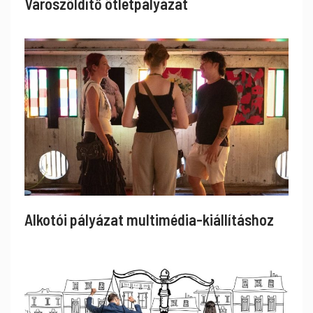
Városzöldítő ötletpályázat
Alkotói pályázat multimédia-kiállításhoz