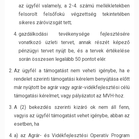
az ügyfél valamely, a 2-4. számú mellékletekben
felsorolt felsőfokú végzettség tekintetében
sikeres záróvizsgát tett;
gazdálkodási tevékenysége fejlesztésére
vonatkozó üzleti tervet, annak részét képező
pénzügyi tervet nyújt be, és a tervek értékelése
során összesen legalább 50 pontot elér.
Az ügyfél a támogatást nem veheti igénybe, ha e
rendelet szerinti támogatási kérelem benyújtása előtt
már nyújtott be agrár vagy agrár-vidékfejlesztési célú
támogatási kérelmet, vagy pályázatot az MVH-hoz.
A (2) bekezdés szerinti kizáró ok nem áll fenn,
vagyis az ügyfél támogatást vehet igénybe, abban az
esetben, ha
a) az Agrár- és Vidékfejlesztési Operatív Program