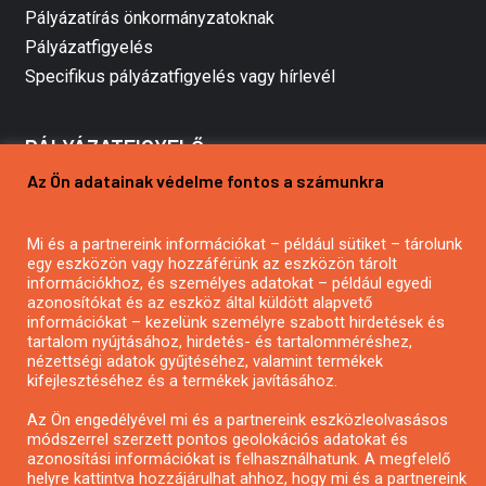
Pályázatírás önkormányzatoknak
Pályázatfigyelés
Specifikus pályázatfigyelés vagy hírlevél
PÁLYÁZATFIGYELŐ
Az Ön adatainak védelme fontos a számunkra
Pályázatok magánszemélyeknek
Mi és a partnereink információkat – például sütiket – tárolunk
Pályázatok civil szervezeteknek
egy eszközön vagy hozzáférünk az eszközön tárolt
Pályázatok vállalkozásoknak
információkhoz, és személyes adatokat – például egyedi
azonosítókat és az eszköz által küldött alapvető
Önkormányzati pályázatok
információkat – kezelünk személyre szabott hirdetések és
Mezőgazdasági pályázatok
tartalom nyújtásához, hirdetés- és tartalomméréshez,
nézettségi adatok gyűjtéséhez, valamint termékek
Falusi turizmus pályázatok
kifejlesztéséhez és a termékek javításához.
Napelem pályázatok
Az Ön engedélyével mi és a partnereink eszközleolvasásos
GINOP pályázatok
módszerrel szerzett pontos geolokációs adatokat és
azonosítási információkat is felhasználhatunk. A megfelelő
helyre kattintva hozzájárulhat ahhoz, hogy mi és a partnereink