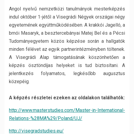
Angol nyelvű nemzetközi tanulmányok mesterképzés
indul október 1-jétől a Visegrádi Négyek országai négy
egyetemének együttműködésében. A krakkói Jagelló, a
brnói Masaryk, a besztercebányai Matej Bel és a Pécsi
Tudományegyetem közös képzése során a hallgatók
minden félévet az egyik partnerintézményben töltenek.
A Visegrádi Alap támogatásának köszönhetően a
képzés ösztöndíjas helyeket is tud biztosítani. A
jelentkezés folyamatos, legkésőbb augusztus
közepéig.
A képzés részletei ezeken az oldalakon találhatók:
http://www.masterstudies.com/Master-in-International-
Relations-%28MA%29/Poland/UJ/
http://visegradstudies.eu/