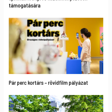
támogatására
Pár perc kortárs – rövidfilm pályázat