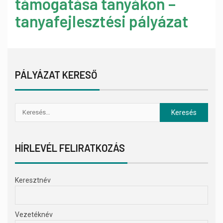
támogatása tanyákon –
tanyafejlesztési pályázat
PÁLYÁZAT KERESŐ
HÍRLEVÉL FELIRATKOZÁS
Keresztnév
Vezetéknév