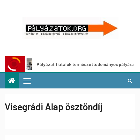
Pályázat fiatalok természettudományos pályára lépését ösz
Visegrádi Alap ösztöndíj