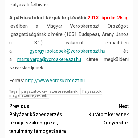
Pályázati felhívás
A pályázatokat kérjük legkésőbb
2013. április 25-ig
levélben a Magyar Vöröskereszt Országos
Igazgatóságának címére (1051 Budapest, Arany János
u. 31.), valamint e-mail-ben
a
gyorgyi.polacsek@voroskereszt.hu
és
a
marta.varga@voroskereszt.hu
címre megküldeni
szíveskedjenek.
Forrás:
http://www.voroskereszt.hu
pályázatok civil szervezeteknek
Pályázatok
Tags:
magánszemélyeknek
Previous
Next
Pályázat közbeszerzés
Kurátort keresnek
témájú szakdolgozat,
Donyeckbe!
tanulmány támogatására