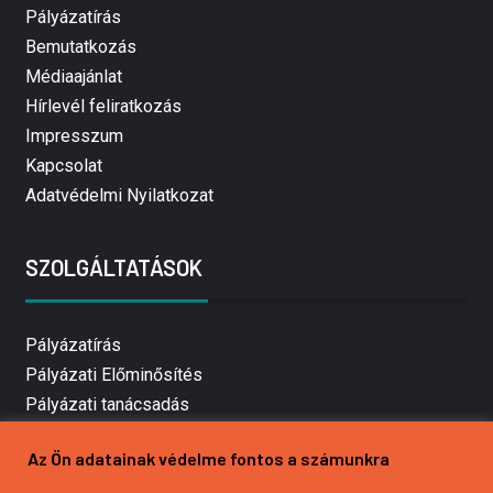
Pályázatírás
Bemutatkozás
Médiaajánlat
Hírlevél feliratkozás
Impresszum
Kapcsolat
Adatvédelmi Nyilatkozat
SZOLGÁLTATÁSOK
Pályázatírás
Pályázati Előminősítés
Pályázati tanácsadás
Pályázatírás vállalkozásoknak
Az Ön adatainak védelme fontos a számunkra
Mezőgazdasági pályázatírás