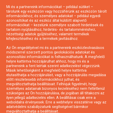
Pályázatírás magánszemélyeknek
Mi és a partnereink információkat – például sütiket –
Pályázatírás civil szervezeteknek
tárolunk egy eszközön vagy hozzáférünk az eszközön tárolt
Pályázatírás önkormányzatoknak
információkhoz, és személyes adatokat – például egyedi
azonosítókat és az eszköz által küldött alapvető
Pályázatfigyelés
információkat – kezelünk személyre szabott hirdetések és
Specifikus pályázatfigyelés vagy hírlevél
tartalom nyújtásához, hirdetés- és tartalomméréshez,
nézettségi adatok gyűjtéséhez, valamint termékek
kifejlesztéséhez és a termékek javításához.
PÁLYÁZATFIGYELŐ
Az Ön engedélyével mi és a partnereink eszközleolvasásos
módszerrel szerzett pontos geolokációs adatokat és
azonosítási információkat is felhasználhatunk. A megfelelő
helyre kattintva hozzájárulhat ahhoz, hogy mi és a
Pályázatok magánszemélyeknek
partnereink a fent leírtak szerint adatkezelést végezzünk.
Pályázatok civil szervezeteknek
Másik lehetőségként a megfelelő helyre kattintva
elutasíthatja a hozzájárulást, vagy a hozzájárulás megadása
Pályázatok vállalkozásoknak
előtt részletesebb információkhoz juthat, és
Önkormányzati pályázatok
megváltoztathatja beállításait. Felhívjuk figyelmét, hogy
személyes adatainak bizonyos kezeléséhez nem feltétlenül
Mezőgazdasági pályázatok
szükséges az Ön hozzájárulása, de jogában áll tiltakozni az
Falusi turizmus pályázatok
ilyen jellegű adatkezelés ellen. A beállításai csak erre a
weboldalra érvényesek. Erre a webhelyre visszatérve vagy az
Napelem pályázatok
adatvédelmi szabályzatunk segítségével bármikor
GINOP pályázatok
megváltoztathatja a beállításait..