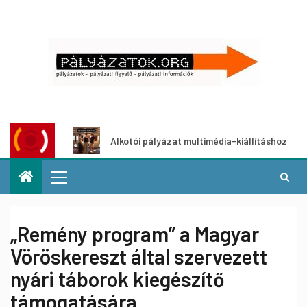
zat
Alkotói pályázat multimédia-kiállításhoz
„Remény program” a Magyar
Vöröskereszt által szervezett
nyári táborok kiegészítő
támogatására