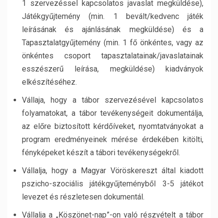
1 szervezéssel kapcsolatos javaslat megküldése),
Játékgyűjtemény (min. 1 bevált/kedvenc játék
leírásának és ajánlásának megküldése) és a
Tapasztalatgyűjtemény (min. 1 fő önkéntes, vagy az
önkéntes csoport tapasztalatainak/javaslatainak
esszészerű leírása, megküldése) kiadványok
elkészítéséhez.
Vállaja, hogy a tábor szervezésével kapcsolatos
folyamatokat, a tábor tevékenységeit dokumentálja,
az előre biztosított kérdőíveket, nyomtatványokat a
program eredményeinek mérése érdekében kitölti,
fényképeket készít a tábori tevékenységekről.
Vállalja, hogy a Magyar Vöröskereszt által kiadott
pszicho-szociális játékgyűjteményből 3-5 játékot
levezet és részletesen dokumentál.
Vállalja a „Köszönet-nap”-on való részvételt a tábor