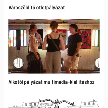
Városzöldítő ötletpályázat
Alkotói pályázat multimédia-kiállításhoz