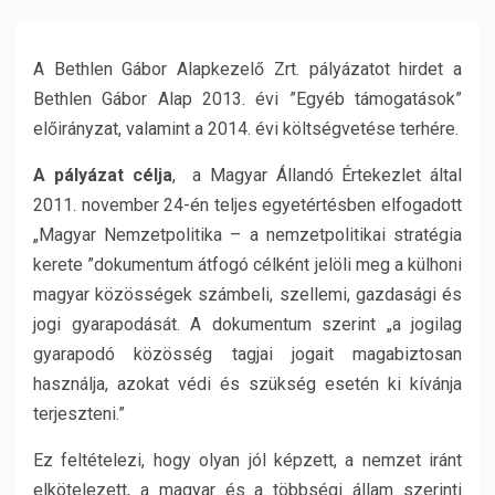
A Bethlen Gábor Alapkezelő Zrt. pályázatot hirdet a
Bethlen Gábor Alap 2013. évi ”Egyéb támogatások”
előirányzat, valamint a 2014. évi költségvetése terhére.
A pályázat célja
, a Magyar Állandó Értekezlet által
2011. november 24-én teljes egyetértésben elfogadott
„Magyar Nemzetpolitika – a nemzetpolitikai stratégia
kerete ”dokumentum átfogó célként jelöli meg a külhoni
magyar közösségek számbeli, szellemi, gazdasági és
jogi gyarapodását. A dokumentum szerint „a jogilag
gyarapodó közösség tagjai jogait magabiztosan
használja, azokat védi és szükség esetén ki kívánja
terjeszteni.”
Ez feltételezi, hogy olyan jól képzett, a nemzet iránt
elkötelezett, a magyar és a többségi állam szerinti