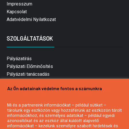
Impresszum
Kapcsolat
Adatvédelmi Nyilatkozat
SZOLGÁLTATÁSOK
Pályázatírás
Pályázati Előminősítés
Pályázati tanácsadás
Pályázatírás vállalkozásoknak
Az Ön adatainak védelme fontos a számunkra
Mezőgazdasági pályázatírás
Pályázatírás magánszemélyeknek
Mi és a partnereink információkat – például sütiket –
Pályázatírás civil szervezeteknek
tárolunk egy eszközön vagy hozzáférünk az eszközön tárolt
Pályázatírás önkormányzatoknak
információkhoz, és személyes adatokat – például egyedi
azonosítókat és az eszköz által küldött alapvető
Pályázatfigyelés
információkat – kezelünk személyre szabott hirdetések és
Specifikus pályázatfigyelés vagy hírlevél