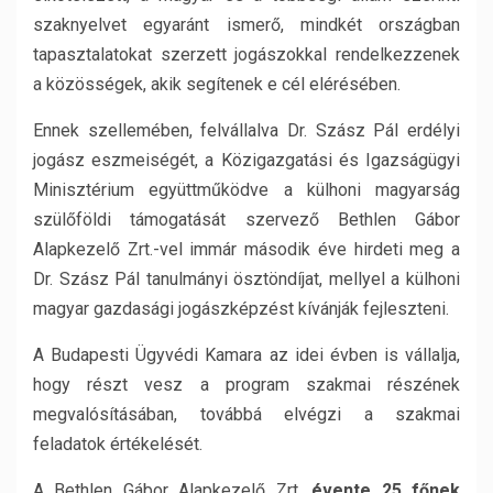
szaknyelvet egyaránt ismerő, mindkét országban
tapasztalatokat szerzett jogászokkal rendelkezzenek
a közösségek, akik segítenek e cél elérésében.
Ennek szellemében, felvállalva Dr. Szász Pál erdélyi
jogász eszmeiségét, a Közigazgatási és Igazságügyi
Minisztérium együttműködve a külhoni magyarság
szülőföldi támogatását szervező Bethlen Gábor
Alapkezelő Zrt.-vel immár második éve hirdeti meg a
Dr. Szász Pál tanulmányi ösztöndíjat, mellyel a külhoni
magyar gazdasági jogászképzést kívánják fejleszteni.
A Budapesti Ügyvédi Kamara az idei évben is vállalja,
hogy részt vesz a program szakmai részének
megvalósításában, továbbá elvégzi a szakmai
feladatok értékelését.
A Bethlen Gábor Alapkezelő Zrt.
évente 25 főnek