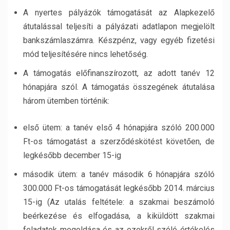
A nyertes pályázók támogatását az Alapkezelő
átutalással teljesíti a pályázati adatlapon megjelölt
bankszámlaszámra. Készpénz, vagy egyéb fizetési
mód teljesítésére nincs lehetőség.
A támogatás előfinanszírozott, az adott tanév 12
hónapjára szól. A támogatás összegének átutalása
három ütemben történik:
első ütem: a tanév első 4 hónapjára szóló 200.000
Ft-os támogatást a szerződéskötést követően, de
legkésőbb december 15-ig
második ütem: a tanév második 6 hónapjára szóló
300.000 Ft-os támogatását legkésőbb 2014. március
15-ig (Az utalás feltétele: a szakmai beszámoló
beérkezése és elfogadása, a kiküldött szakmai
feladatok megoldása és az ezekről szóló értékelés