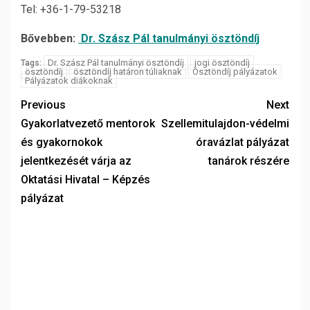
Tel: +36-1-79-53218
Bővebben:
Dr. Szász Pál tanulmányi ösztöndíj
Dr. Szász Pál tanulmányi ösztöndíj
jogi ösztöndíj
Tags:
ösztöndíj
ösztöndíj határon túliaknak
Ösztöndíj pályázatok
Pályázatok diákoknak
Previous
Next
Gyakorlatvezető mentorok
Szellemitulajdon-védelmi
és gyakornokok
óravázlat pályázat
jelentkezését várja az
tanárok részére
Oktatási Hivatal – Képzés
pályázat