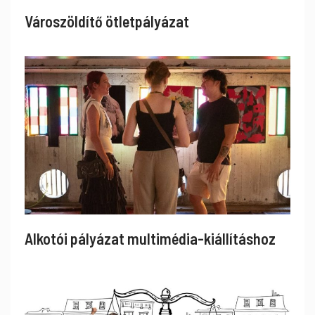
Városzöldítő ötletpályázat
Alkotói pályázat multimédia-kiállításhoz