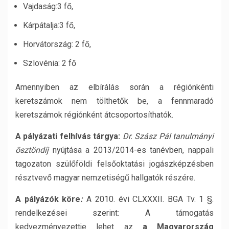
Vajdaság:3 fő,
Kárpátalja:3 fő,
Horvátország: 2 fő,
Szlovénia: 2 fő
Amennyiben az elbírálás során a régiónkénti
keretszámok nem tölthetők be, a fennmaradó
keretszámok régiónként átcsoportosíthatók.
A pályázati felhívás tárgya:
Dr. Szász Pál tanulmányi
ösztöndíj
nyújtása a 2013/2014-es tanévben, nappali
tagozaton szülőföldi felsőoktatási jogászképzésben
résztvevő magyar nemzetiségű hallgatók részére.
A pályázók köre
:
A 2010. évi CLXXXII. BGA Tv. 1 §.
rendelkezései szerint: A támogatás
kedvezményezettje lehet az
a Magyarország