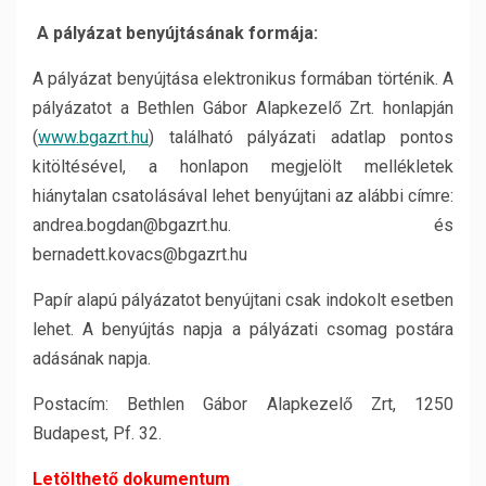
A pályázat benyújtásának formája:
A pályázat benyújtása elektronikus formában történik. A
pályázatot a Bethlen Gábor Alapkezelő Zrt. honlapján
(
www.bgazrt.hu
) található pályázati adatlap pontos
kitöltésével, a honlapon megjelölt mellékletek
hiánytalan csatolásával lehet benyújtani az alábbi címre:
andrea.bogdan@bgazrt.hu. és
bernadett.kovacs@bgazrt.hu
Papír alapú pályázatot benyújtani csak indokolt esetben
lehet. A benyújtás napja a pályázati csomag postára
adásának napja.
Postacím: Bethlen Gábor Alapkezelő Zrt, 1250
Budapest, Pf. 32.
Letölthető dokumentum