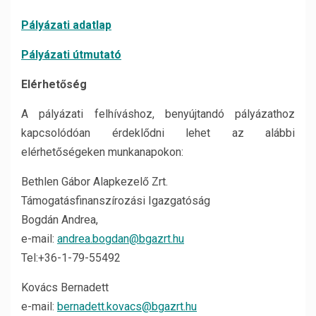
Pályázati adatlap
Pályázati útmutató
Elérhetőség
A pályázati felhíváshoz, benyújtandó pályázathoz
kapcsolódóan érdeklődni lehet az alábbi
elérhetőségeken munkanapokon:
Bethlen Gábor Alapkezelő Zrt.
Támogatásfinanszírozási Igazgatóság
Bogdán Andrea,
e-mail:
andrea.bogdan@bgazrt.hu
Tel:+36-1-79-55492
Kovács Bernadett
e-mail:
bernadett.kovacs@bgazrt.hu