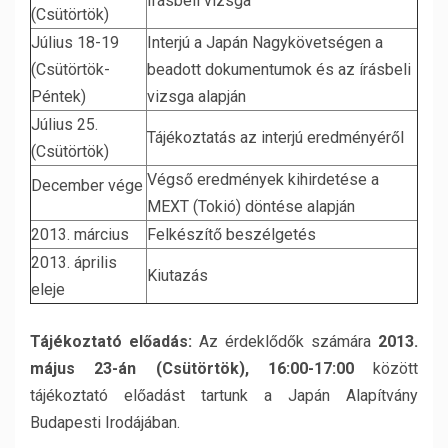
Írásbeli vizsga
(Csütörtök)
Július 18-19
Interjú a Japán Nagykövetségen a
(Csütörtök-
beadott dokumentumok és az írásbeli
Péntek)
vizsga alapján
Július 25.
Tájékoztatás az interjú eredményéről
(Csütörtök)
Végső eredmények kihirdetése a
December vége
MEXT (Tokió) döntése alapján
2013. március
Felkészítő beszélgetés
2013. április
Kiutazás
eleje
Tájékoztató előadás:
Az érdeklődők számára
2013.
május 23-án (Csütörtök), 16:00-17:00
között
tájékoztató előadást tartunk a Japán Alapítvány
Budapesti Irodájában.