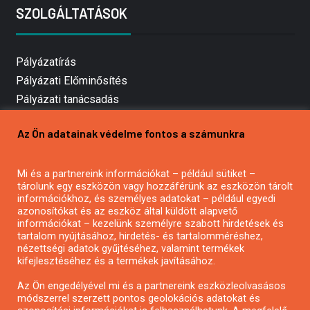
SZOLGÁLTATÁSOK
Pályázatírás
Pályázati Előminősítés
Pályázati tanácsadás
Pályázatírás vállalkozásoknak
Az Ön adatainak védelme fontos a számunkra
Mezőgazdasági pályázatírás
Pályázatírás magánszemélyeknek
Mi és a partnereink információkat – például sütiket –
Pályázatírás civil szervezeteknek
tárolunk egy eszközön vagy hozzáférünk az eszközön tárolt
Pályázatírás önkormányzatoknak
információkhoz, és személyes adatokat – például egyedi
azonosítókat és az eszköz által küldött alapvető
Pályázatfigyelés
információkat – kezelünk személyre szabott hirdetések és
Specifikus pályázatfigyelés vagy hírlevél
tartalom nyújtásához, hirdetés- és tartalomméréshez,
nézettségi adatok gyűjtéséhez, valamint termékek
kifejlesztéséhez és a termékek javításához.
PÁLYÁZATFIGYELŐ
Az Ön engedélyével mi és a partnereink eszközleolvasásos
módszerrel szerzett pontos geolokációs adatokat és