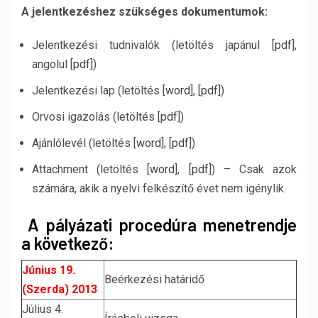
A jelentkezéshez szükséges dokumentumok:
Jelentkezési tudnivalók (letöltés japánul [
pdf
],
angolul [
pdf
])
Jelentkezési lap (letöltés [
word
], [
pdf
])
Orvosi igazolás (letöltés [
pdf
])
Ajánlólevél (letöltés [
word
], [
pdf
])
Attachment (letöltés [
word
], [
pdf
]) – Csak azok
számára, akik a nyelvi felkészítő évet nem igénylik.
A pályázati procedúra menetrendje
a következő:
Június 19.
Beérkezési határidő
(Szerda) 2013
Július 4.