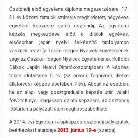
Ösztöndíj első egyetemi diploma megszerzésére. 17-
21 év közötti fiatalok számára meghirdetett, négyéves
egyetemi képzésre szóló ösztöndíj. Az egyetemi
képzés megkezdése előtt a diákok egyéves,
elsősorban japán nyelvi felkészítő tanfolyamon
vesznek részt (a Tokiói Idegen Nyelvek Egyetemének
vagy az Oszakai Idegen Nyelvek Egyetemének Külföldi
Diákok Japán Nyelvi Oktatóközpontjában). A képzés
teljes időtartama 5 év (az orvosi, fogorvosi, illetve
állatorvosi képzés esetében 7 év). Abban az esetben,
ha az alap- vagy posztgraduális képzés után valaki
felvételt nyer magasabb szintű képzésre, az ösztöndíj
időtartama pályázati úton meghosszabbítható.
A 2014. évi Egyetemi alapképzés ösztöndíj pályázatok
beérkezési határideje
2013. június 19-e
(szerda).