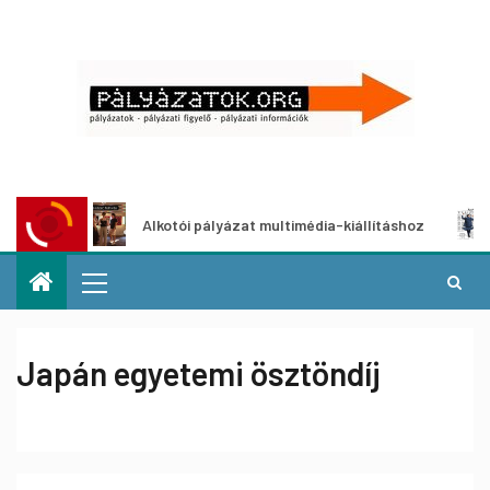
Alkotói pályázat multimédia-kiállításhoz
Pál
Japán egyetemi ösztöndíj