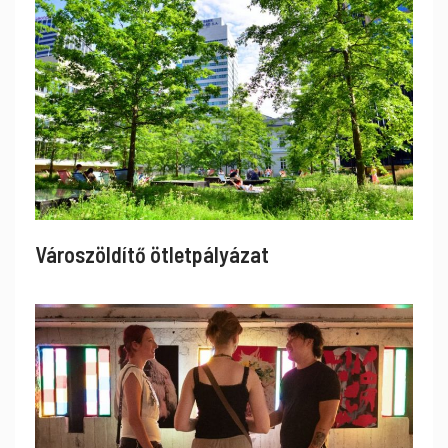
Városzöldítő ötletpályázat