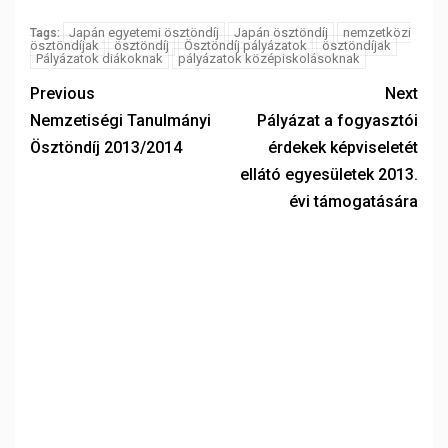
Japán egyetemi ösztöndíj
Japán ösztöndíj
nemzetközi
Tags:
ösztöndíjak
ösztöndíj
Ösztöndíj pályázatok
ösztöndíjak
Pályázatok diákoknak
pályázatok középiskolásoknak
Previous
Next
Nemzetiségi Tanulmányi
Pályázat a fogyasztói
Ösztöndíj 2013/2014
érdekek képviseletét
ellátó egyesületek 2013.
évi támogatására