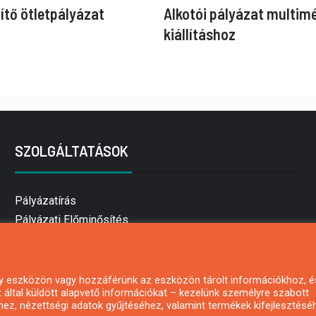
ítő ötletpályázat
Alkotói pályázat multim
kiállításhoz
SZOLGÁLTATÁSOK
Pályázatírás
Pályázati Előminősítés
Pályázati tanácsadás
Pályázatírás vállalkozásoknak
Mezőgazdasági pályázatírás
 egy eszközön vagy hozzáférünk az eszközön tárolt információkhoz, é
által küldött alapvető információkat – kezelünk személyre szabott
Pályázatírás magánszemélyeknek
hez, nézettségi adatok gyűjtéséhez, valamint termékek kifejlesztésé
Pályázatírás civil szervezeteknek