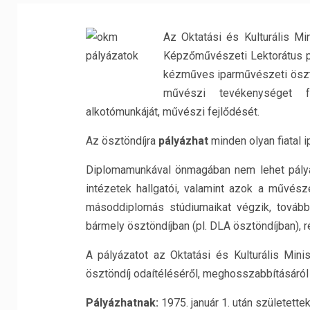
Az Oktatási és Kulturális M
Képzőművészeti Lektorátus pá
kézműves iparművészeti ösztön
művészi tevékenységet f
alkotómunkáját, művészi fejlődését.
Az ösztöndíjra
pályázhat
minden olyan fiatal 
Diplomamunkával önmagában nem lehet pályáz
intézetek hallgatói, valamint azok a művésze
másoddiplomás stúdiumaikat végzik, továbbá 
bármely ösztöndíjban (pl. DLA ösztöndíjban), 
A pályázatot az Oktatási és Kulturális Minis
ösztöndíj odaítéléséről, meghosszabbításáról 
Pályázhatnak:
1975. január 1. után születette