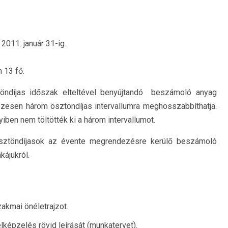
2011. január 31-ig.
13 fő.
ztöndíjas időszak elteltével benyújtandó beszámoló anyag
sszesen három ösztöndíjas intervallumra meghosszabbíthatja.
iben nem töltötték ki a három intervallumot.
ztöndíjasok az évente megrendezésre kerülő beszámoló
kájukról.
akmai önéletrajzot.
elképzelés rövid leírását (munkatervet).