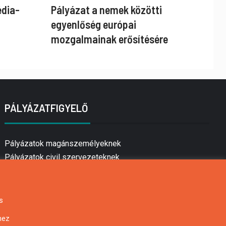
édia-
Pályázat a nemek közötti
egyenlőség európai
mozgalmainak erősítésére
PÁLYÁZATFIGYELŐ
Pályázatok magánszemélyeknek
Pályázatok civil szervezeteknek
Pályázatok vállalkozásoknak
Önkormányzati pályázatok
Mezőgazdasági pályázatok
s
Falusi turizmus pályázatok
hez
Napelem pályázatok