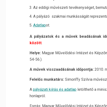
Az eddigi művészeti tevékenységet, bemutat
A pályázó szakmai munkásságát reprezentál
Adatlap
ot.
A pályázatok és a művek beadásának idő
között
.
Helye:
Magyar Művelődési Intézet és Képzőműv
54-56.).
A művek visszaadásának időpontja:
2010. má
Felelős munkatárs:
Simonffy Szilvia művésze
A
pályázati kiírás és adatlap
letölthető a minis
honlapról.
Forrás: Magyar Művelődési Intézet és Képző