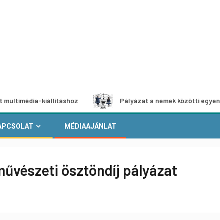
ia-kiállításhoz
Pályázat a nemek közötti egyenlőség eur
APCSOLAT
MÉDIAAJÁNLAT
űvészeti ösztöndíj pályázat