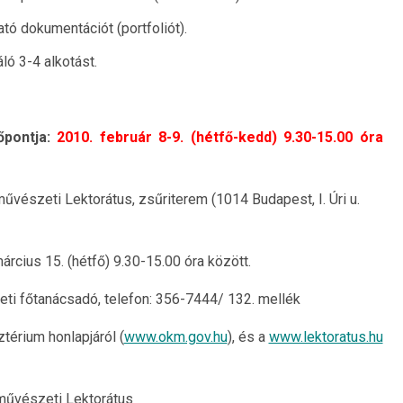
ó dokumentációt (portfoliót).
ó 3-4 alkotást.
pontja:
2010. február 8-9. (hétfő-kedd) 9.30-15.00 óra
észeti Lektorátus, zsűriterem (1014 Budapest, I. Úri u.
rcius 15. (hétfő) 9.30-15.00 óra között.
ti főtanácsadó, telefon: 356-7444/ 132. mellék
ztérium honlapjáról (
www.okm.gov.hu
), és a
www.lektoratus.hu
művészeti Lektorátus