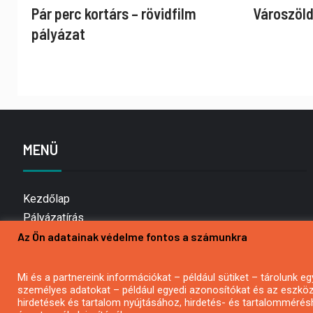
Pár perc kortárs – rövidfilm
Városzöld
pályázat
MENÜ
Kezdőlap
Pályázatírás
Az Ön adatainak védelme fontos a számunkra
Bemutatkozás
Médiaajánlat
Hírlevél feliratkozás
Mi és a partnereink információkat – például sütiket – tárolunk
személyes adatokat – például egyedi azonosítókat és az eszköz 
Impresszum
hirdetések és tartalom nyújtásához, hirdetés- és tartalommérés
Kapcsolat