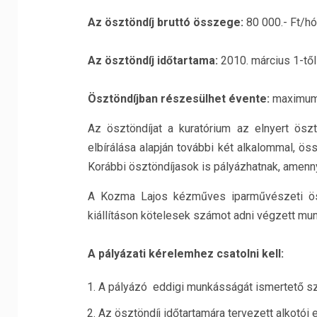
Az ösztöndíj bruttó összege:
80 000.- Ft/hó
Az ösztöndíj időtartama:
2010. március 1-től 
Ösztöndíjban részesülhet évente:
maximum 
Az ösztöndíjat a kuratórium az elnyert ös
elbírálása alapján további két alkalommal, ö
Korábbi ösztöndíjasok is pályázhatnak, amenny
A Kozma Lajos kézműves iparművészeti ös
kiállításon kötelesek számot adni végzett mun
A pályázati kérelemhez csatolni kell:
A pályázó eddigi munkásságát ismertető sz
Az ösztöndíj időtartamára tervezett alkotói 