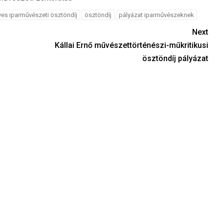
s iparművészeti ösztöndíj
ösztöndíj
pályázat iparművészeknek
Next
Kállai Ernő művészettörténészi-műkritikusi
ösztöndíj pályázat