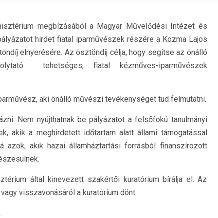
inisztérium megbízásából a Magyar Művelődési Intézet és
lyázatot hirdet fiatal iparművészek részére a Kozma Lajos
díj elnyerésére. Az ösztöndíj célja, hogy segítse az önálló
olytató tehetséges, fiatal kézműves-iparművészek
iparművész, aki önálló művészi tevékenységet tud felmutatni.
ni. Nem nyújthatnak be pályázatot a felsőfokú tanulmányi
k, akik a meghirdetett időtartam alatt állami támogatással
azok, akik hazai államháztartási forrásból finanszírozott
részesülnek.
ztérium által kinevezett szakértői kuratórium bírálja el. Az
vagy visszavonásáról a kuratórium dönt.
k