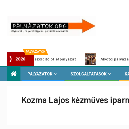
PÁLYÁZATOK
Városzöldítő ötletpályázat
Alkotói pályázat multiméd
2026
PÁLYÁZATOK
SZOLGÁLTATÁSOK
K
Kozma Lajos kézműves iparm