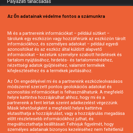
Pályázati tanácsadás
Pályázatírás vállalkozásoknak
Az Ön adatainak védelme fontos a számunkra
Mezőgazdasági pályázatírás
Pályázatírás magánszemélyeknek
Mi és a partnereink információkat – például sütiket –
Pályázatírás civil szervezeteknek
tárolunk egy eszközön vagy hozzáférünk az eszközön tárolt
Pályázatírás önkormányzatoknak
információkhoz, és személyes adatokat – például egyedi
azonosítókat és az eszköz által küldött alapvető
Pályázatfigyelés
információkat – kezelünk személyre szabott hirdetések és
Specifikus pályázatfigyelés vagy hírlevél
tartalom nyújtásához, hirdetés- és tartalomméréshez,
nézettségi adatok gyűjtéséhez, valamint termékek
kifejlesztéséhez és a termékek javításához.
PÁLYÁZATFIGYELŐ
Az Ön engedélyével mi és a partnereink eszközleolvasásos
módszerrel szerzett pontos geolokációs adatokat és
azonosítási információkat is felhasználhatunk. A megfelelő
helyre kattintva hozzájárulhat ahhoz, hogy mi és a
Pályázatok magánszemélyeknek
partnereink a fent leírtak szerint adatkezelést végezzünk.
Pályázatok civil szervezeteknek
Másik lehetőségként a megfelelő helyre kattintva
elutasíthatja a hozzájárulást, vagy a hozzájárulás megadása
Pályázatok vállalkozásoknak
előtt részletesebb információkhoz juthat, és
Önkormányzati pályázatok
megváltoztathatja beállításait. Felhívjuk figyelmét, hogy
személyes adatainak bizonyos kezeléséhez nem feltétlenül
Mezőgazdasági pályázatok