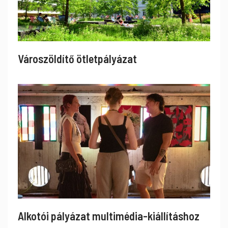
Városzöldítő ötletpályázat
Alkotói pályázat multimédia-kiállításhoz