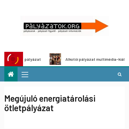
ő ötletpályázat
Alkotói pályázat multimédia-kiállításhoz
Megújuló energiatárolási
ötletpályázat