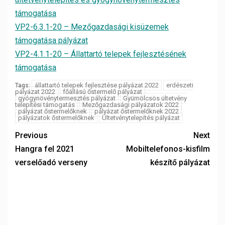
támogatása
VP2-6.3.1-20 – Mezőgazdasági kisüzemek
támogatása pályázat
VP2-4.1.1-20 – Állattartó telepek fejlesztésének
támogatása
állattartó telepek fejlesztése pályázat 2022
erdészeti
Tags:
pályázat 2022
főállású őstermelő pályázat
gyógynövénytermesztés pályázat
Gyümölcsös ültetvény
telepítési támogatás
Mezőgazdasági pályázatok 2022
pályázat őstermelőknek
pályázat őstermelőknek 2022
pályázatok őstermelőknek
Ültetvénytelepítés pályázat
Previous
Next
Hangra fel 2021
Mobiltelefonos-kisfilm
verselőadó verseny
készítő pályázat