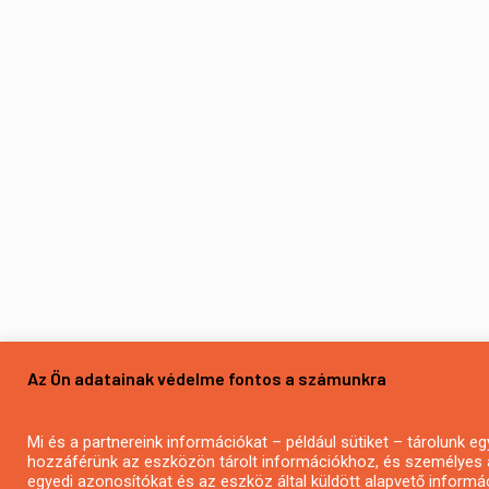
Az Ön adatainak védelme fontos a számunkra
Mi és a partnereink információkat – például sütiket – tárolunk 
hozzáférünk az eszközön tárolt információkhoz, és személyes 
egyedi azonosítókat és az eszköz által küldött alapvető informá