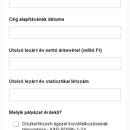
Cég alapításának dátuma
Utolsó lezárt év nettó árbevétel (millió Ft)
Utolsó lezárt év statisztikai létszám
Melyik pályázat érdekli?
Díszkertészeti ágazat kisvállalkozásainak
támogatása - KAP-RD09b-1-24