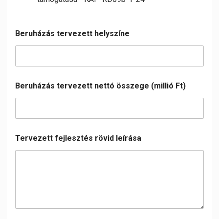
U
Beruházás tervezett helyszíne
t
o
l
s
ó
n
Beruházás tervezett nettó összege (millió Ft)
e
v
e
C
é
g
Tervezett fejlesztés rövid leírása
n
é
v