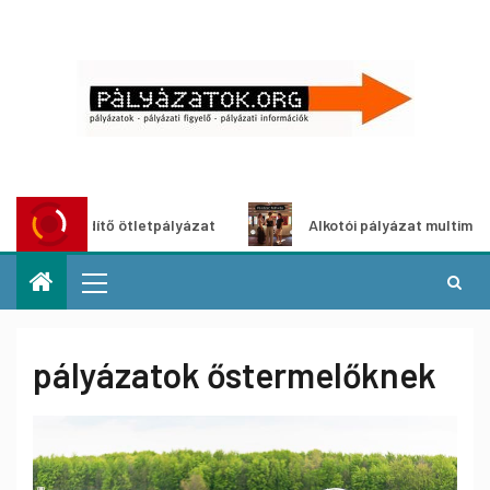
dítő ötletpályázat
Alkotói pályázat multimédia-kiállításh
pályázatok őstermelőknek