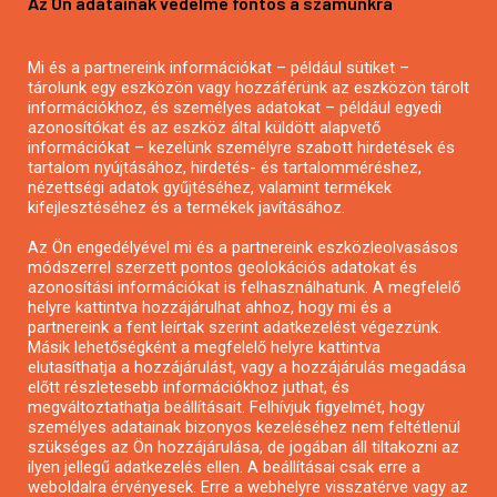
Az Ön adatainak védelme fontos a számunkra
Mezőgazdasági pályázatírás
Pályázatírás magánszemélyeknek
Mi és a partnereink információkat – például sütiket –
Pályázatírás civil szervezeteknek
tárolunk egy eszközön vagy hozzáférünk az eszközön tárolt
Pályázatírás önkormányzatoknak
információkhoz, és személyes adatokat – például egyedi
azonosítókat és az eszköz által küldött alapvető
Pályázatfigyelés
információkat – kezelünk személyre szabott hirdetések és
Specifikus pályázatfigyelés vagy hírlevél
tartalom nyújtásához, hirdetés- és tartalomméréshez,
nézettségi adatok gyűjtéséhez, valamint termékek
kifejlesztéséhez és a termékek javításához.
PÁLYÁZATFIGYELŐ
Az Ön engedélyével mi és a partnereink eszközleolvasásos
módszerrel szerzett pontos geolokációs adatokat és
azonosítási információkat is felhasználhatunk. A megfelelő
helyre kattintva hozzájárulhat ahhoz, hogy mi és a
Pályázatok magánszemélyeknek
partnereink a fent leírtak szerint adatkezelést végezzünk.
Pályázatok civil szervezeteknek
Másik lehetőségként a megfelelő helyre kattintva
elutasíthatja a hozzájárulást, vagy a hozzájárulás megadása
Pályázatok vállalkozásoknak
előtt részletesebb információkhoz juthat, és
Önkormányzati pályázatok
megváltoztathatja beállításait. Felhívjuk figyelmét, hogy
személyes adatainak bizonyos kezeléséhez nem feltétlenül
Mezőgazdasági pályázatok
szükséges az Ön hozzájárulása, de jogában áll tiltakozni az
Falusi turizmus pályázatok
ilyen jellegű adatkezelés ellen. A beállításai csak erre a
weboldalra érvényesek. Erre a webhelyre visszatérve vagy az
Napelem pályázatok