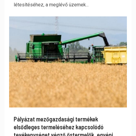
létesítéséhez, a meglévő üzemek...
Pályázat mezőgazdasági termékek
elsődleges termeléséhez kapcsolódó
tevékenységet végző őstermelők, egyéni