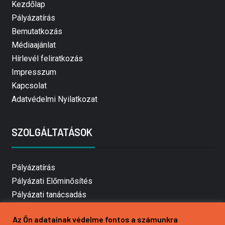
Kezdőlap
Pályázatírás
Bemutatkozás
Médiaajánlat
Hírlevél feliratkozás
Impresszum
Kapcsolat
Adatvédelmi Nyilatkozat
SZOLGÁLTATÁSOK
Pályázatírás
Pályázati Előminősítés
Pályázati tanácsadás
Pályázatírás vállalkozásoknak
Az Ön adatainak védelme fontos a számunkra
Mezőgazdasági pályázatírás