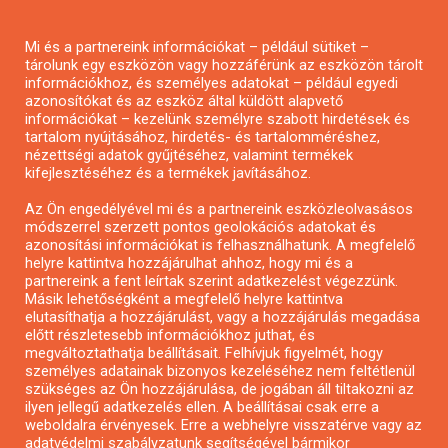
Pályázatírás magánszemélyeknek
Mi és a partnereink információkat – például sütiket –
Pályázatírás civil szervezeteknek
tárolunk egy eszközön vagy hozzáférünk az eszközön tárolt
Pályázatírás önkormányzatoknak
információkhoz, és személyes adatokat – például egyedi
azonosítókat és az eszköz által küldött alapvető
Pályázatfigyelés
információkat – kezelünk személyre szabott hirdetések és
Specifikus pályázatfigyelés vagy hírlevél
tartalom nyújtásához, hirdetés- és tartalomméréshez,
nézettségi adatok gyűjtéséhez, valamint termékek
kifejlesztéséhez és a termékek javításához.
PÁLYÁZATFIGYELŐ
Az Ön engedélyével mi és a partnereink eszközleolvasásos
módszerrel szerzett pontos geolokációs adatokat és
azonosítási információkat is felhasználhatunk. A megfelelő
helyre kattintva hozzájárulhat ahhoz, hogy mi és a
Pályázatok magánszemélyeknek
partnereink a fent leírtak szerint adatkezelést végezzünk.
Pályázatok civil szervezeteknek
Másik lehetőségként a megfelelő helyre kattintva
elutasíthatja a hozzájárulást, vagy a hozzájárulás megadása
Pályázatok vállalkozásoknak
előtt részletesebb információkhoz juthat, és
Önkormányzati pályázatok
megváltoztathatja beállításait. Felhívjuk figyelmét, hogy
személyes adatainak bizonyos kezeléséhez nem feltétlenül
Mezőgazdasági pályázatok
szükséges az Ön hozzájárulása, de jogában áll tiltakozni az
Falusi turizmus pályázatok
ilyen jellegű adatkezelés ellen. A beállításai csak erre a
weboldalra érvényesek. Erre a webhelyre visszatérve vagy az
Napelem pályázatok
adatvédelmi szabályzatunk segítségével bármikor