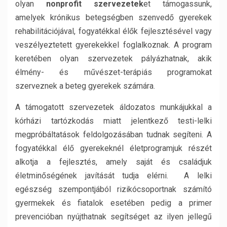
olyan
nonprofit szervezetek
et támogassunk,
amelyek krónikus betegségben szenvedő gyerekek
rehabilitációjával, fogyatékkal élők fejlesztésével vagy
veszélyeztetett gyerekekkel foglalkoznak. A program
keretében olyan szervezetek pályázhatnak, akik
élmény- és művészet-terápiás programokat
szerveznek a beteg gyerekek számára.
A támogatott szervezetek áldozatos munkájukkal a
kórházi tartózkodás miatt jelentkező testi-lelki
megpróbáltatások feldolgozásában tudnak segíteni. A
fogyatékkal élő gyerekeknél életprogramjuk részét
alkotja a fejlesztés, amely saját és családjuk
életminőségének javítását tudja elérni. A lelki
egészség szempontjából rizikócsoportnak számító
gyermekek és fiatalok esetében pedig a primer
prevencióban nyújthatnak segítséget az ilyen jellegű