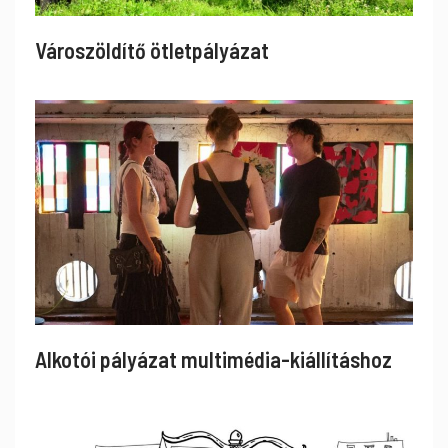
Városzöldítő ötletpályázat
Alkotói pályázat multimédia-kiállításhoz