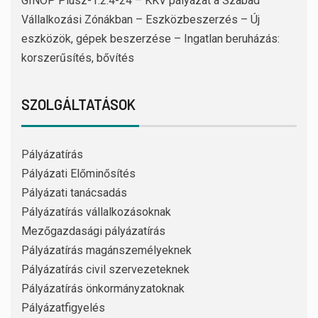
GINOP Plusz-1.2.4-24 – KKV pályázat a Szabad
Vállalkozási Zónákban – Eszközbeszerzés – Új
eszközök, gépek beszerzése – Ingatlan beruházás:
korszerűsítés, bővítés
SZOLGÁLTATÁSOK
Pályázatírás
Pályázati Előminősítés
Pályázati tanácsadás
Pályázatírás vállalkozásoknak
Mezőgazdasági pályázatírás
Pályázatírás magánszemélyeknek
Pályázatírás civil szervezeteknek
Pályázatírás önkormányzatoknak
Pályázatfigyelés