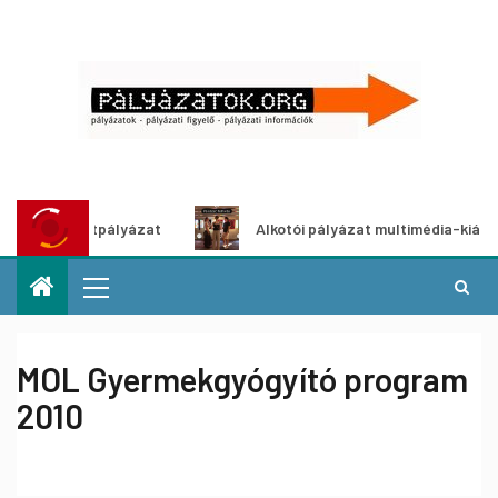
ő ötletpályázat
Alkotói pályázat multimédia-kiállításhoz
MOL Gyermekgyógyító program
2010