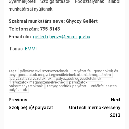
Gyermekjóléti Szolgáltatások Főosztályának alábbi
munkatársai nyújtanak:
Szakmai munkatárs neve: Ghyczy Gellért
Telefonszám: 795-3143
E-mail cím:
gellert.ghyczy@emmi.gov.hu
Forrás:
EMMI
pályázat civil szervezeteknek
Pályázat falugondnokok és
Tags:
tanyagondnokok megyei egyesületeinek állami támogatására
pályázat szervezeteknek
pályázatok egyesületeknek
Pályázatok magánszemélyeknek
pályázatok
önkormányzatoknak
tanyagondnok pályázat
Vidékfejlesztési
pályázatok
Previous
Next
Szólj be(le)! pályázat
UniTech mérnökverseny
2013