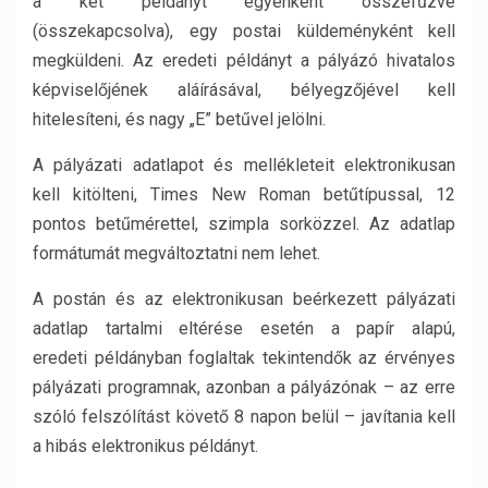
a két példányt egyenként összefűzve
(összekapcsolva), egy postai küldeményként kell
megküldeni. Az eredeti példányt a pályázó hivatalos
képviselőjének aláírásával, bélyegzőjével kell
hitelesíteni, és nagy „E” betűvel jelölni.
A pályázati adatlapot és mellékleteit elektronikusan
kell kitölteni, Times New Roman betűtípussal, 12
pontos betűmérettel, szimpla sorközzel. Az adatlap
formátumát megváltoztatni nem lehet.
A postán és az elektronikusan beérkezett pályázati
adatlap tartalmi eltérése esetén a papír alapú,
eredeti példányban foglaltak tekintendők az érvényes
pályázati programnak, azonban a pályázónak – az erre
szóló felszólítást követő 8 napon belül – javítania kell
a hibás elektronikus példányt.