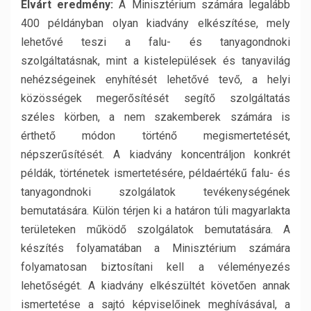
Elvárt eredmény:
A Minisztérium számára legalább
400 példányban olyan kiadvány elkészítése, mely
lehetővé teszi a falu- és tanyagondnoki
szolgáltatásnak, mint a kistelepülések és tanyavilág
nehézségeinek enyhítését lehetővé tevő, a helyi
közösségek megerősítését segítő szolgáltatás
széles körben, a nem szakemberek számára is
érthető módon történő megismertetését,
népszerűsítését. A kiadvány koncentráljon konkrét
példák, történetek ismertetésére, példaértékű falu- és
tanyagondnoki szolgálatok tevékenységének
bemutatására. Külön térjen ki a határon túli magyarlakta
területeken működő szolgálatok bemutatására. A
készítés folyamatában a Minisztérium számára
folyamatosan biztosítani kell a véleményezés
lehetőségét. A kiadvány elkészültét követően annak
ismertetése a sajtó képviselőinek meghívásával, a