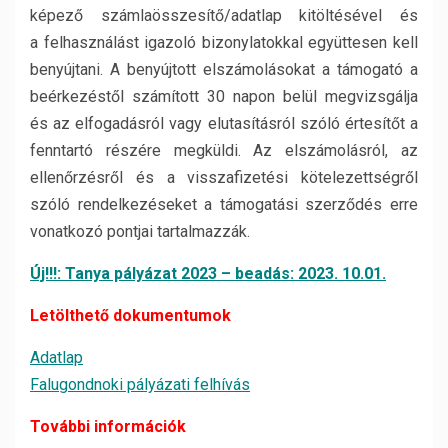
képező számlaösszesítő/adatlap kitöltésével és
a felhasználást igazoló bizonylatokkal együttesen kell
benyújtani. A benyújtott elszámolásokat a támogató a
beérkezéstől számított 30 napon belül megvizsgálja
és az elfogadásról vagy elutasításról szóló értesítőt a
fenntartó részére megküldi. Az elszámolásról, az
ellenőrzésről és a visszafizetési kötelezettségről
szóló rendelkezéseket a támogatási szerződés erre
vonatkozó pontjai tartalmazzák.
Új!!!: Tanya pályázat 2023 – beadás: 2023. 10.01.
Letölthető dokumentumok
Adatlap
Falugondnoki pályázati felhívás
További információk