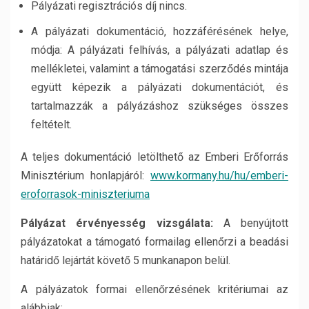
Pályázati regisztrációs díj nincs.
A pályázati dokumentáció, hozzáférésének helye,
módja:
A pályázati felhívás, a pályázati adatlap és
mellékletei, valamint a támogatási szerződés mintája
együtt
képezik a pályázati dokumentációt, és
tartalmazzák a pályázáshoz szükséges összes
feltételt.
A teljes dokumentáció letölthető az Emberi Erőforrás
Minisztérium honlapjáról:
www.kormany.hu/hu/emberi-
eroforrasok-miniszteriuma
Pályázat érvényesség vizsgálata:
A benyújtott
pályázatokat a támogató formailag ellenőrzi a beadási
határidő lejártát követő 5 munkanapon belül.
A pályázatok formai ellenőrzésének kritériumai az
alábbiak: