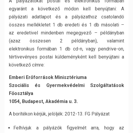
A pályázatokat postai és elektronikus formában
egyaránt a következő módon kell benyújtani: A
pályázati adatlapot és a pályázathoz csatolandó
összes mellékletet 1 db eredeti és 1 db másolati –
az eredetivel mindenben megegyező – példányban
(azaz összesen 2 példányban), valamint
elektronikus formában 1 db cd-n, vagy pendrive-on,
tértivevényes postai küldeményként kell benyújtani a
következő címre:
Emberi Er
ő
források Minisztériuma
Szociális és Gyermekvédelmi Szolgáltatások
F
ő
osztálya
1054, Budapest, Akadémia u. 3.
A borítékon kérjük, jelöljék: 2012-13. FG Pályázat
Felhívjuk a pályázók figyelmét arra, hogy az