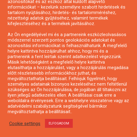
azonosítókat és az eszköz által küldött alapvető
eszközök, gépek beszerzése – Ingatlan beruházás:
információkat – kezelünk személyre szabott hirdetések és
korszerűsítés, bővítés
tartalom nyújtásához, hirdetés- és tartalomméréshez,
nézettségi adatok gyűjtéséhez, valamint termékek
kifejlesztéséhez és a termékek javításához.
SZOLGÁLTATÁSOK
Az Ön engedélyével mi és a partnereink eszközleolvasásos
módszerrel szerzett pontos geolokációs adatokat és
azonosítási információkat is felhasználhatunk. A megfelelő
helyre kattintva hozzájárulhat ahhoz, hogy mi és a
Pályázatírás
partnereink a fent leírtak szerint adatkezelést végezzünk.
Pályázati Előminősítés
Másik lehetőségként a megfelelő helyre kattintva
elutasíthatja a hozzájárulást, vagy a hozzájárulás megadása
Pályázati tanácsadás
előtt részletesebb információkhoz juthat, és
Pályázatírás vállalkozásoknak
megváltoztathatja beállításait. Felhívjuk figyelmét, hogy
személyes adatainak bizonyos kezeléséhez nem feltétlenül
Mezőgazdasági pályázatírás
szükséges az Ön hozzájárulása, de jogában áll tiltakozni az
Pályázatírás magánszemélyeknek
ilyen jellegű adatkezelés ellen. A beállításai csak erre a
weboldalra érvényesek. Erre a webhelyre visszatérve vagy az
Pályázatírás civil szervezeteknek
adatvédelmi szabályzatunk segítségével bármikor
Pályázatírás önkormányzatoknak
megváltoztathatja a beállításait..
Pályázatfigyelés
Cookie settings
ELFOGADOM
Specifikus pályázatfigyelés vagy hírlevél