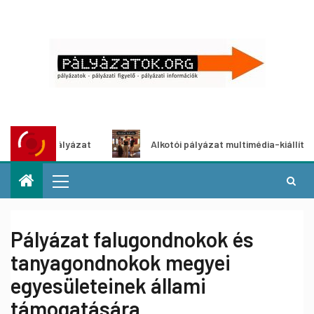
tpályázat
Alkotói pályázat multimédia-kiállításhoz
Pályázat falugondnokok és
tanyagondnokok megyei
egyesületeinek állami
támogatására