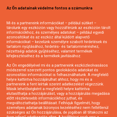
Pályázatírás vállalkozásoknak
Az Ön adatainak védelme fontos a számunkra
Mezőgazdasági pályázatírás
Pályázatírás magánszemélyeknek
Mi és a partnereink információkat – például sütiket –
Pályázatírás civil szervezeteknek
tárolunk egy eszközön vagy hozzáférünk az eszközön tárolt
Pályázatírás önkormányzatoknak
információkhoz, és személyes adatokat – például egyedi
azonosítókat és az eszköz által küldött alapvető
Pályázatfigyelés
információkat – kezelünk személyre szabott hirdetések és
Specifikus pályázatfigyelés vagy hírlevél
tartalom nyújtásához, hirdetés- és tartalomméréshez,
nézettségi adatok gyűjtéséhez, valamint termékek
kifejlesztéséhez és a termékek javításához.
PÁLYÁZATFIGYELŐ
Az Ön engedélyével mi és a partnereink eszközleolvasásos
módszerrel szerzett pontos geolokációs adatokat és
azonosítási információkat is felhasználhatunk. A megfelelő
helyre kattintva hozzájárulhat ahhoz, hogy mi és a
Pályázatok magánszemélyeknek
partnereink a fent leírtak szerint adatkezelést végezzünk.
Pályázatok civil szervezeteknek
Másik lehetőségként a megfelelő helyre kattintva
elutasíthatja a hozzájárulást, vagy a hozzájárulás megadása
Pályázatok vállalkozásoknak
előtt részletesebb információkhoz juthat, és
Önkormányzati pályázatok
megváltoztathatja beállításait. Felhívjuk figyelmét, hogy
személyes adatainak bizonyos kezeléséhez nem feltétlenül
Mezőgazdasági pályázatok
szükséges az Ön hozzájárulása, de jogában áll tiltakozni az
Falusi turizmus pályázatok