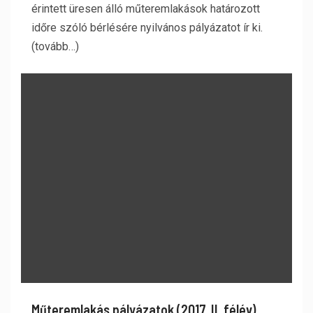
érintett üresen álló műteremlakások határozott
időre szóló bérlésére nyilvános pályázatot ír ki.
(tovább…)
Műteremlakás pályázatok (2017. II. félév)