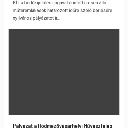
Kft. a bérlőkijelölési jogával érintett üresen álló
műteremlakások határozott időre szóló bérlésére
nyilvános pályázatot ír...
Pályázat a Hódmezővásárhelyi Művésztelep