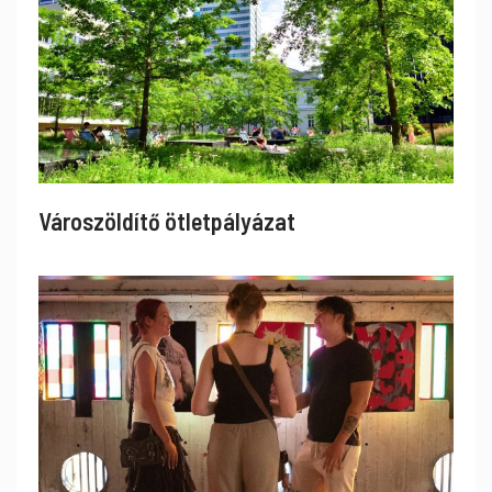
Városzöldítő ötletpályázat