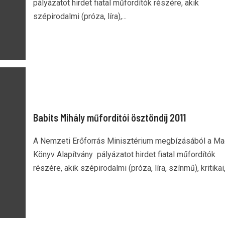
pályázatot hirdet fiatal műfordítók részére, akik
szépirodalmi (próza, líra),...
Babits Mihály műfordítói ösztöndíj 2011
A Nemzeti Erőforrás Minisztérium megbízásából a Ma
Könyv Alapítvány pályázatot hirdet fiatal műfordítók
részére, akik szépirodalmi (próza, líra, színmű), kritikai,.