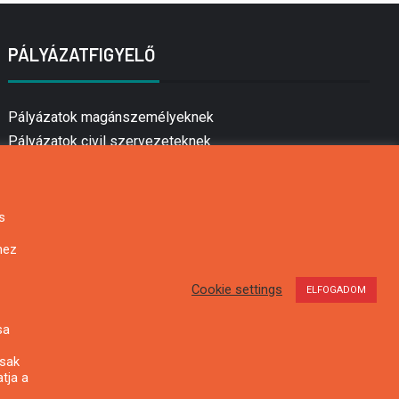
PÁLYÁZATFIGYELŐ
Pályázatok magánszemélyeknek
Pályázatok civil szervezeteknek
Pályázatok vállalkozásoknak
Önkormányzati pályázatok
Mezőgazdasági pályázatok
s
Falusi turizmus pályázatok
hez
Napelem pályázatok
GINOP pályázatok
Cookie settings
ELFOGADOM
sa
csak
tja a