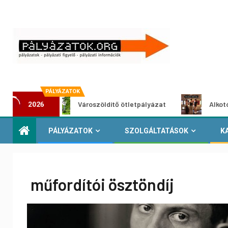
PÁLYÁZATOK
Városzöldítő ötletpályázat
Alkotói pályázat
2026
PÁLYÁZATOK
SZOLGÁLTATÁSOK
K
műfordítói ösztöndíj