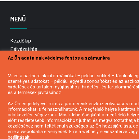
MENÜ
Kezdőlap
Pályázatírás
Az Ön adatainak védelme fontos a számunkra
Bemutatkozás
Médiaajánlat
Hírlevél feliratkozás
Mi és a partnereink információkat – például sütiket – tárolunk
személyes adatokat – például egyedi azonosítókat és az eszköz 
Impresszum
hirdetések és tartalom nyújtásához, hirdetés- és tartalommérés
Kapcsolat
és a termékek javításához.
Adatvédelmi Nyilatkozat
Az Ön engedélyével mi és a partnereink eszközleolvasásos móds
információkat is felhasználhatunk. A megfelelő helyre kattintva h
adatkezelést végezzünk. Másik lehetőségként a megfelelő helyre 
előtt részletesebb információkhoz juthat, és megváltoztathatja b
kezeléséhez nem feltétlenül szükséges az Ön hozzájárulása, de jog
erre a weboldalra érvényesek. Erre a webhelyre visszatérve vag
beállításait..