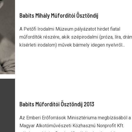
Babits Mihály Műfordítói Ösztöndíj
A Petőfi Irodalmi Múzeum pályázatot hirdet fiatal
műfordítók részére, akik szépirodalmi (próza, líra, drá
kísérleti irodalom) művek bármely idegen nyelvről...
Babits Műfordítói Ösztöndíj 2013
Az Emberi Erőforrások Minisztériuma megbízásából a
Magyar Alkotóművészeti Közhasznú Nonprofit Kft.