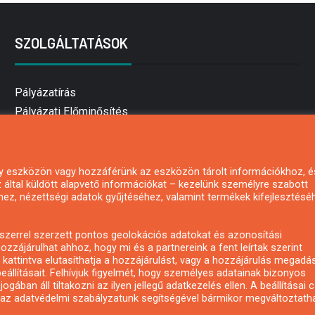
SZOLGÁLTATÁSOK
Pályázatírás
Pályázati Előminősítés
Pályázati tanácsadás
Pályázatírás vállalkozásoknak
Mezőgazdasági pályázatírás
 egy eszközön vagy hozzáférünk az eszközön tárolt információkhoz, é
által küldött alapvető információkat – kezelünk személyre szabott
Pályázatírás magánszemélyeknek
hez, nézettségi adatok gyűjtéséhez, valamint termékek kifejlesztésé
Pályázatírás civil szervezeteknek
Pályázatírás önkormányzatoknak
zerrel szerzett pontos geolokációs adatokat és azonosítási
Pályázatfigyelés
ozzájárulhat ahhoz, hogy mi és a partnereink a fent leírtak szerint
kattintva elutasíthatja a hozzájárulást, vagy a hozzájárulás megadá
Specifikus pályázatfigyelés vagy hírlevél
eállításait. Felhívjuk figyelmét, hogy személyes adatainak bizonyos
ában áll tiltakozni az ilyen jellegű adatkezelés ellen. A beállításai 
y az adatvédelmi szabályzatunk segítségével bármikor megváltoztatha
Copyright © All rights reserved.