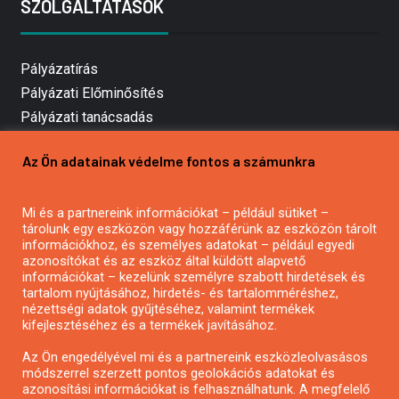
SZOLGÁLTATÁSOK
Pályázatírás
Pályázati Előminősítés
Pályázati tanácsadás
Pályázatírás vállalkozásoknak
Az Ön adatainak védelme fontos a számunkra
Mezőgazdasági pályázatírás
Pályázatírás magánszemélyeknek
Mi és a partnereink információkat – például sütiket –
Pályázatírás civil szervezeteknek
tárolunk egy eszközön vagy hozzáférünk az eszközön tárolt
Pályázatírás önkormányzatoknak
információkhoz, és személyes adatokat – például egyedi
azonosítókat és az eszköz által küldött alapvető
Pályázatfigyelés
információkat – kezelünk személyre szabott hirdetések és
Specifikus pályázatfigyelés vagy hírlevél
tartalom nyújtásához, hirdetés- és tartalomméréshez,
nézettségi adatok gyűjtéséhez, valamint termékek
kifejlesztéséhez és a termékek javításához.
PÁLYÁZATFIGYELŐ
Az Ön engedélyével mi és a partnereink eszközleolvasásos
módszerrel szerzett pontos geolokációs adatokat és
azonosítási információkat is felhasználhatunk. A megfelelő