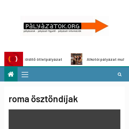
roszöldítő ötletpályázat
Alkotói pályázat multimédia-kiá
roma ösztöndíjak