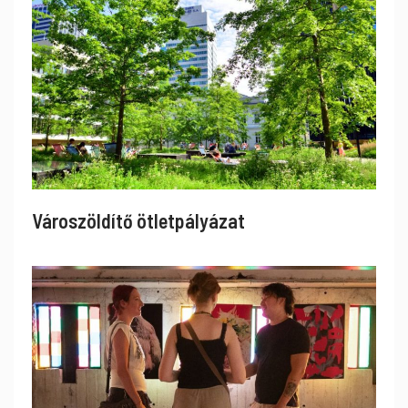
Városzöldítő ötletpályázat