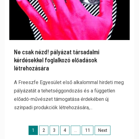
Ne csak nézd! pályázat társadalmi
kérdésekkel foglalkozó előadások
létrehozására
A Freeszfe Egyesület első alkalommal hirdeti meg
pályázatát a tehetséggondozás és a független
előadó-művészet támogatása érdekében új
színpadi produkciók létrehozására,...
1
2
3
4
…
11
Next