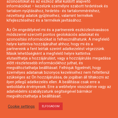
azonosítókat és az eszköz által küldött alapvető
információkat – kezelünk személyre szabott hirdetések és
tartalom nyújtásához, hirdetés- és tartalomméréshez,
nézettségi adatok gyűjtéséhez, valamint termékek
kifejlesztéséhez és a termékek javításához.
Az Ön engedélyével mi és a partnereink eszközleolvasásos
módszerrel szerzett pontos geolokációs adatokat és
azonosítási információkat is felhasználhatunk. A megfelelő
helyre kattintva hozzájárulhat ahhoz, hogy mi és a
partnereink a fent leírtak szerint adatkezelést végezzünk.
Másik lehetőségként a megfelelő helyre kattintva
elutasíthatja a hozzájárulást, vagy a hozzájárulás megadása
előtt részletesebb információkhoz juthat, és
megváltoztathatja beállításait. Felhívjuk figyelmét, hogy
Városzöldítő ötletpályázat
személyes adatainak bizonyos kezeléséhez nem feltétlenül
szükséges az Ön hozzájárulása, de jogában áll tiltakozni az
ilyen jellegű adatkezelés ellen. A beállításai csak erre a
weboldalra érvényesek. Erre a webhelyre visszatérve vagy az
adatvédelmi szabályzatunk segítségével bármikor
megváltoztathatja a beállításait..
Cookie settings
ELFOGADOM