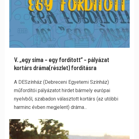
V. „egy sima – egy fordított” – pályázat
kortárs dráma(részlet) fordításra
A DESzínház (Debreceni Egyetemi Színház)
műfordítói pályázatot hirdet bármely európai
nyelvből, szabadon választott kortárs (az utóbbi
harminc évben megjelent) dráma...