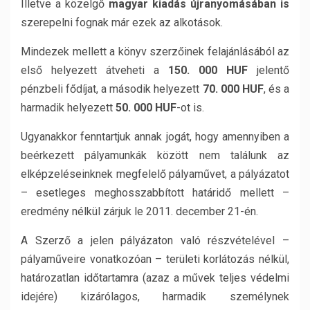
Illetve a közelgő
magyar kiadás újranyomásában is
szerepelni fognak már ezek az alkotások.
Mindezek mellett a könyv szerzőinek felajánlásából az
első helyezett átveheti a
150. 000 HUF
jelentő
pénzbeli fődíjat, a második helyezett
70. 000 HUF
, és a
harmadik helyezett
50. 000 HUF
-ot is.
Ugyanakkor fenntartjuk annak jogát, hogy amennyiben a
beérkezett pályamunkák között nem találunk az
elképzeléseinknek megfelelő pályaművet, a pályázatot
– esetleges meghosszabbított határidő mellett –
eredmény nélkül zárjuk le 2011. december 21-én.
A Szerző a jelen pályázaton való részvételével –
pályaműveire vonatkozóan – területi korlátozás nélkül,
határozatlan időtartamra (azaz a művek teljes védelmi
idejére) kizárólagos, harmadik személynek