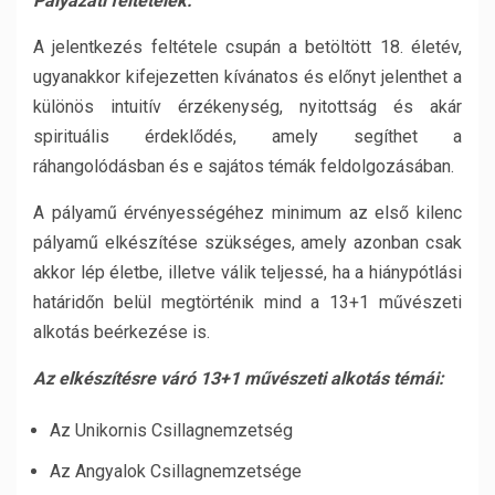
Pályázati feltételek:
A jelentkezés feltétele csupán a betöltött 18. életév,
ugyanakkor kifejezetten kívánatos és előnyt jelenthet a
különös intuitív érzékenység, nyitottság és akár
spirituális érdeklődés, amely segíthet a
ráhangolódásban és e sajátos témák feldolgozásában.
A pályamű érvényességéhez minimum az első kilenc
pályamű elkészítése szükséges, amely azonban csak
akkor lép életbe, illetve válik teljessé, ha a hiánypótlási
határidőn belül megtörténik mind a 13+1 művészeti
alkotás beérkezése is.
Az elkészítésre váró 13+1 művészeti alkotás témái:
Az Unikornis Csillagnemzetség
Az Angyalok Csillagnemzetsége