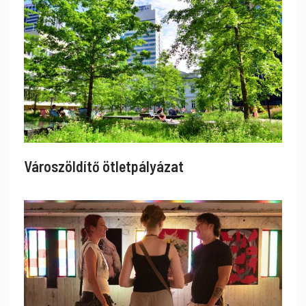
Városzöldítő ötletpályázat