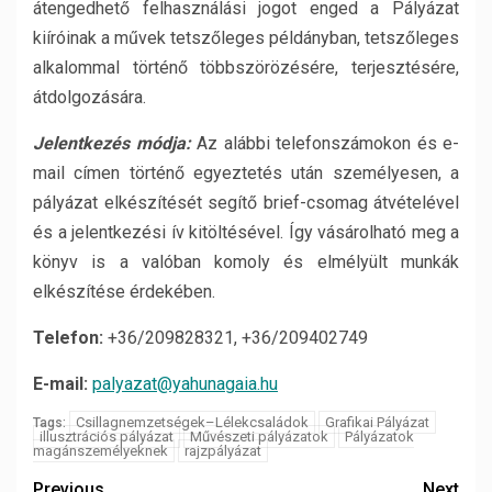
átengedhető felhasználási jogot enged a Pályázat
kiíróinak a művek tetszőleges példányban, tetszőleges
alkalommal történő többszörözésére, terjesztésére,
átdolgozására.
Jelentkezés módja:
Az alábbi telefonszámokon és e-
mail címen történő egyeztetés után személyesen, a
pályázat elkészítését segítő brief-csomag átvételével
és a jelentkezési ív kitöltésével. Így vásárolható meg a
könyv is a valóban komoly és elmélyült munkák
elkészítése érdekében.
Telefon:
+36/209828321, +36/209402749
E-mail:
palyazat@yahunagaia.hu
Csillagnemzetségek–Lélekcsaládok
Grafikai Pályázat
Tags:
illusztrációs pályázat
Művészeti pályázatok
Pályázatok
magánszemélyeknek
rajzpályázat
Previous
Next