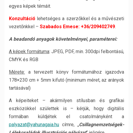
egyes képek témáit.
Konzultáció
lehetséges a szerzőkkel és a művészeti
vezetőnkkel –
Szabados Emese: +36/209402749
.
A beadandó anyagok követelményei, paraméterei:
A képek formátuma
: JPEG, PDF, min. 300dpi felbontású,
CMYK és RGB
Mérete:
a tervezett könyv formátumához igazodva
178×230 cm + 5mm kifutó (minimum méret, az arányok
tartásával)
A képeiteket – akármilyen stílusban és grafikai
eszközökkel születtek is – kérjük, hogy digitális
formában küldjétek el csatolmányként a
palyazat@yahunagaia.hu
címre, „
Csillagnemzetségek-
Lélekcsaládok illusztrációs pályázat
” jeligére.