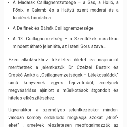
A Madarak Csillagnemzetsége – a Sas, a Holló, a
Főnix, a Galamb és a Hattyú szent madarai és a
tündérek birodalma
A Delfinek és Bálnák Csillagnemzetsége
A 13. Csillagnemzetség – a Szentlékek misztikus
mindent átható jelenléte, az Isteni Sors szava…
Ezen alkotásokhoz tökéletes ihletet és inspirációt
meríthetnek a jelentkezők Dr. Czeizel Beatrix és
Greskó Anikó a „Csillagnemzetségek – Lélekcsaládok”
című könyvének egyes fejezeteiből, amelynek
megvásárlása ajánlott a műalkotások átgondolt és
hiteles elkészítéséhez.
Ugyanakkor a személyes jelentkezéskor minden,
valóban komoly érdeklődő megkapja azokat „Brief-
eket” , amelyek részletesen megfogalmazzák az