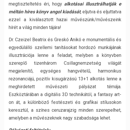
megtiszteltetés éri, hogy
alkotásai illusztrálhatják e
méltán híres könyv angol kiadását
,
eljutva és eljuttatva
ezzel a kiválasztott hazai művészünk/művészeink
hírét a világ minden tájára!
Dr. Czeizel Beatrix és Greskó Anikó e monumentális és
egyedülálló szellemi tanításokat hordozó munkájának
illusztrációja lenne a feladat, melyben a könyvben
szereplő tizenhárom Csillagnemzetség világát
megjelenítő, egységes hangvételű, harmonikus
rezonanciájú, pozitív kisugárzású 13+1 alkotás lenne a
meghirdetett művészeti pályázat témája.
Eszköztárában a digitális 3D technikától, a fantasy art-
on át, a különböző festészeti és grafikai stílusokon
keresztül, a színes ceruzarajzig minden szerepelhet,
amelyben a művészeknek nagy szabadsága lehet.