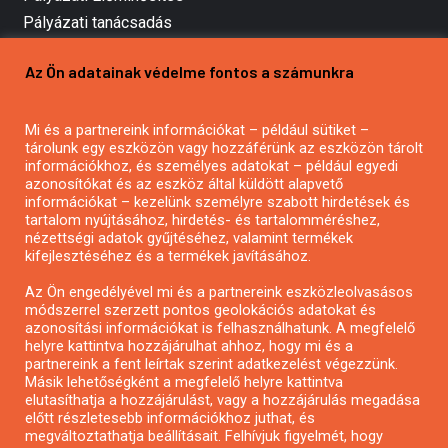
Pályázati tanácsadás
Pályázatírás vállalkozásoknak
Az Ön adatainak védelme fontos a számunkra
Mezőgazdasági pályázatírás
Pályázatírás magánszemélyeknek
Mi és a partnereink információkat – például sütiket –
Pályázatírás civil szervezeteknek
tárolunk egy eszközön vagy hozzáférünk az eszközön tárolt
Pályázatírás önkormányzatoknak
információkhoz, és személyes adatokat – például egyedi
azonosítókat és az eszköz által küldött alapvető
Pályázatfigyelés
információkat – kezelünk személyre szabott hirdetések és
Specifikus pályázatfigyelés vagy hírlevél
tartalom nyújtásához, hirdetés- és tartalomméréshez,
nézettségi adatok gyűjtéséhez, valamint termékek
kifejlesztéséhez és a termékek javításához.
PÁLYÁZATFIGYELŐ
Az Ön engedélyével mi és a partnereink eszközleolvasásos
módszerrel szerzett pontos geolokációs adatokat és
azonosítási információkat is felhasználhatunk. A megfelelő
helyre kattintva hozzájárulhat ahhoz, hogy mi és a
Pályázatok magánszemélyeknek
partnereink a fent leírtak szerint adatkezelést végezzünk.
Pályázatok civil szervezeteknek
Másik lehetőségként a megfelelő helyre kattintva
elutasíthatja a hozzájárulást, vagy a hozzájárulás megadása
Pályázatok vállalkozásoknak
előtt részletesebb információkhoz juthat, és
Önkormányzati pályázatok
megváltoztathatja beállításait. Felhívjuk figyelmét, hogy