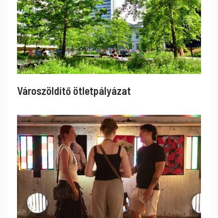
Városzöldítő ötletpályázat