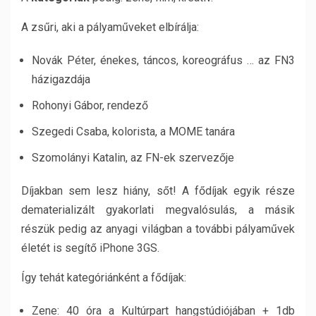
A zsűri, aki a pályaműveket elbírálja:
Novák Péter, énekes, táncos, koreográfus … az FN3
házigazdája
Rohonyi Gábor, rendező
Szegedi Csaba, kolorista, a MOME tanára
Szomolányi Katalin, az FN-ek szervezője
Díjakban sem lesz hiány, sőt! A fődíjak egyik része
dematerializált gyakorlati megvalósulás, a másik
részük pedig az anyagi világban a további pályaművek
életét is segítő iPhone 3GS.
Így tehát kategóriánként a fődíjak:
Zene: 40 óra a Kultúrpart hangstúdiójában + 1db