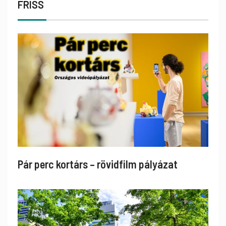
FRISS
Pár perc kortárs – rövidfilm pályázat