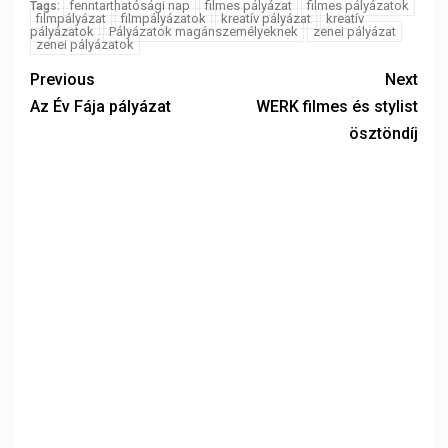
fenntarthatósági nap
filmes pályázat
filmes pályázatok
Tags:
filmpályázat
filmpályázatok
kreatív pályázat
kreatív
pályázatok
Pályázatok magánszemélyeknek
zenei pályázat
zenei pályázatok
Previous
Next
Az Év Fája pályázat
WERK filmes és stylist
ösztöndíj