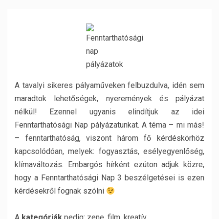
A tavalyi sikeres pályaműveken felbuzdulva, idén sem
maradtok lehetőségek, nyeremények és pályázat
nélkül! Ezennel ugyanis elindítjuk az idei
Fenntarthatósági Nap pályázatunkat. A téma – mi más!
– fenntarthatóság, viszont három fő kérdéskörhöz
kapcsolódóan, melyek: fogyasztás, esélyegyenlőség,
klímaváltozás. Embargós hírként ezúton adjuk közre,
hogy a Fenntarthatósági Nap 3 beszélgetései is ezen
kérdésekről fognak szólni
A
kategóriák
pedig: zene, film, kreatív.