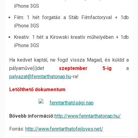
iPhone 3GS
Film: 1 hét forgatás a Stáb Filmfactoryval + 1db
iPhone 3GS
Kreatív: 1 hét a Kirowski kreatív műhelyében + 1db
iPhone 3GS
Ha kedvet kaptál, ne fogd vissza Magad, és küldd a
pályaműve(i)det
szeptember 5-ig
a
palyazat@fenntarthatonap.hu
-ra!
Letölthető dokumentum
:
Bővebb információ:
http://www.fenntarthatonap.hu/
Forrás:
http://www.fenntarthatofejloves.net/