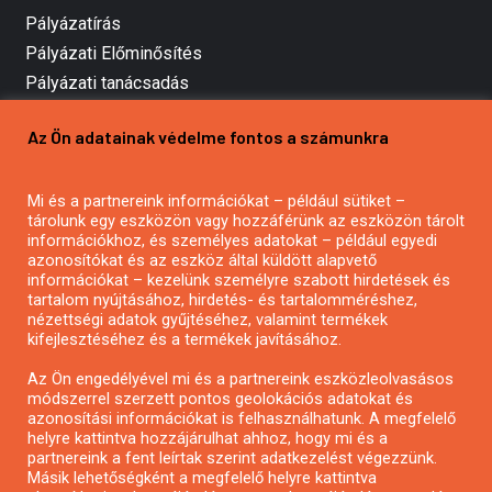
Pályázatírás
Pályázati Előminősítés
Pályázati tanácsadás
Pályázatírás vállalkozásoknak
Az Ön adatainak védelme fontos a számunkra
Mezőgazdasági pályázatírás
Pályázatírás magánszemélyeknek
Mi és a partnereink információkat – például sütiket –
Pályázatírás civil szervezeteknek
tárolunk egy eszközön vagy hozzáférünk az eszközön tárolt
Pályázatírás önkormányzatoknak
információkhoz, és személyes adatokat – például egyedi
azonosítókat és az eszköz által küldött alapvető
Pályázatfigyelés
információkat – kezelünk személyre szabott hirdetések és
Specifikus pályázatfigyelés vagy hírlevél
tartalom nyújtásához, hirdetés- és tartalomméréshez,
nézettségi adatok gyűjtéséhez, valamint termékek
kifejlesztéséhez és a termékek javításához.
PÁLYÁZATFIGYELŐ
Az Ön engedélyével mi és a partnereink eszközleolvasásos
módszerrel szerzett pontos geolokációs adatokat és
azonosítási információkat is felhasználhatunk. A megfelelő
helyre kattintva hozzájárulhat ahhoz, hogy mi és a
Pályázatok magánszemélyeknek
partnereink a fent leírtak szerint adatkezelést végezzünk.
Pályázatok civil szervezeteknek
Másik lehetőségként a megfelelő helyre kattintva