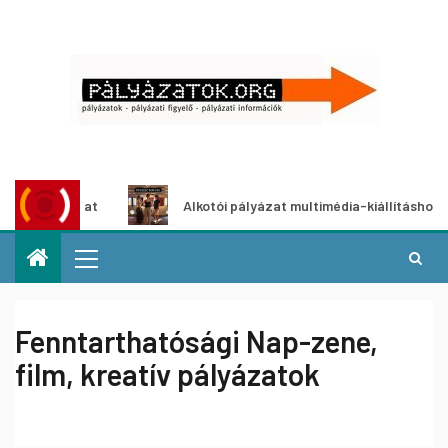
pályázat
Alkotói pályázat multimédia-kiállításhoz
Fenntarthatósági Nap-zene,
film, kreatív pályázatok