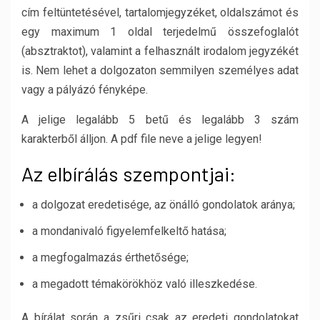
cím feltüntetésével, tartalomjegyzéket, oldalszámot és
egy maximum 1 oldal terjedelmű összefoglalót
(absztraktot), valamint a felhasznált irodalom jegyzékét
is. Nem lehet a dolgozaton semmilyen személyes adat
vagy a pályázó fényképe.
A jelige legalább 5 betű és legalább 3 szám
karakterből álljon. A pdf file neve a jelige legyen!
Az elbírálás szempontjai:
a dolgozat eredetisége, az önálló gondolatok aránya;
a mondanivaló figyelemfelkeltő hatása;
a megfogalmazás érthetősége;
a megadott témakörökhöz való illeszkedése.
A bírálat során a zsűri csak az eredeti gondolatokat