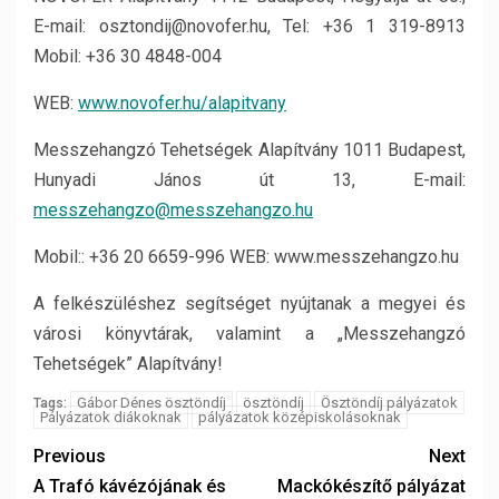
E-mail: osztondij@novofer.hu, Tel: +36 1 319-8913
Mobil: +36 30 4848-004
WEB:
www.novofer.hu/alapitvany
Messzehangzó Tehetségek Alapítvány 1011 Budapest,
Hunyadi János út 13, E-mail:
messzehangzo@messzehangzo.hu
Mobil:: +36 20 6659-996 WEB: www.messzehangzo.hu
A felkészüléshez segítséget nyújtanak a megyei és
városi könyvtárak, valamint a „Messzehangzó
Tehetségek” Alapítvány!
Gábor Dénes ösztöndíj
ösztöndíj
Ösztöndíj pályázatok
Tags:
Pályázatok diákoknak
pályázatok középiskolásoknak
Previous
Next
A Trafó kávézójának és
Mackókészítő pályázat