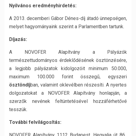
Nyilvános eredményhirdetés:
A 2013. decemberi Gábor Dénes-díj átadó ünnepségen,
melyet hagyományaink szerint a Parlamentben tartunk.
Díjazás:
A NOVOFER Alapítvány a Pályázók
természettudományos érdeklődésének ösztönzésére,
a legjobb pályázatok kidolgozóit minimum 50.000,
maximum 100.000 forint összegű, egyszeri
ösztöndíj
ban, valamint oklevélben részesíti. A nyertes
dolgozatokat a NOVOFER Alapítvány honlapján, a
szerzők nevének feltüntetésével hozzáférhetővé
tesszük.
További felvilágosítás
:
NOVOFER Alapítvány 1112 Budapest, Hegyalja út 86.,