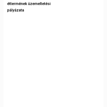
éttermének üzemeltetési
pályázata