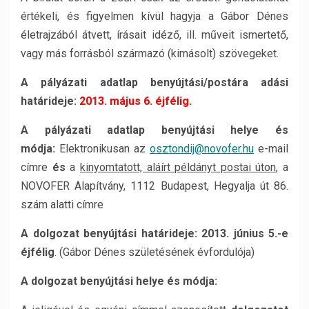
értékeli, és figyelmen kívül hagyja a Gábor Dénes
életrajzából átvett, írásait idéző, ill. műveit ismertető,
vagy más forrásból származó (kimásolt) szövegeket.
A pályázati adatlap benyújtási/postára adási
határideje:
2013. május 6. éjfélig.
A pályázati adatlap benyújtási helye és
módja:
Elektronikusan az
osztondij@novofer.hu
e-mail
címre
és
a
kinyomtatott, aláírt példányt postai úton
, a
NOVOFER Alapítvány, 1112 Budapest, Hegyalja út 86.
szám alatti címre
A dolgozat benyújtási határideje: 2013. június 5.-e
éjfélig
. (Gábor Dénes születésének évfordulója)
A dolgozat benyújtási helye és módja: