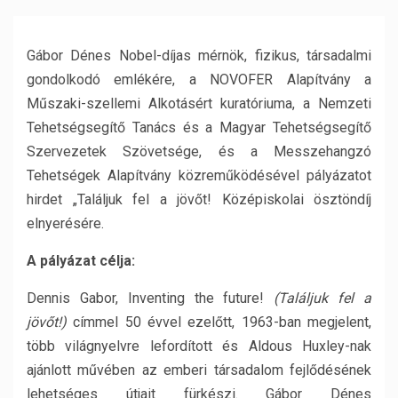
Gábor Dénes Nobel-díjas mérnök, fizikus, társadalmi
gondolkodó emlékére, a NOVOFER Alapítvány a
Műszaki-szellemi Alkotásért kuratóriuma, a Nemzeti
Tehetségsegítő Tanács és a Magyar Tehetségsegítő
Szervezetek Szövetsége, és a Messzehangzó
Tehetségek Alapítvány közreműködésével pályázatot
hirdet „Találjuk fel a jövőt! Középiskolai ösztöndíj
elnyerésére.
A pályázat célja:
Dennis Gabor, Inventing the future!
(Találjuk fel a
jövőt!)
címmel 50 évvel ezelőtt, 1963-ban megjelent,
több világnyelvre lefordított és Aldous Huxley-nak
ajánlott művében az emberi társadalom fejlődésének
lehetséges útjait fürkészi. Gábor Dénes