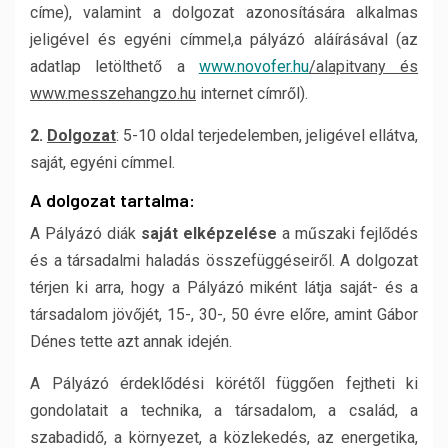
címe), valamint a dolgozat azonosítására alkalmas
jeligével és egyéni címmel,a pályázó aláírásával (az
adatlap letölthető a
www.novofer.hu
/alapitvany és
www.messzehangzo.hu
internet címről).
2.
Dolgozat
: 5-10 oldal terjedelemben, jeligével ellátva,
saját, egyéni címmel.
A dolgozat tartalma:
A Pályázó diák
saját elképzelése
a műszaki fejlődés
és a társadalmi haladás összefüggéseiről. A dolgozat
térjen ki arra, hogy a Pályázó miként látja saját- és a
társadalom jövőjét, 15-, 30-, 50 évre előre, amint Gábor
Dénes tette azt annak idején.
A Pályázó érdeklődési körétől függően fejtheti ki
gondolatait a technika, a társadalom, a család, a
szabadidő, a környezet, a közlekedés, az energetika,