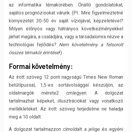
az informatika témakörében. Önálló gondolatokat,
sajátos prognózisokat várunk. (Pl.: Mire figyelmeztetné
környezetét 30-50 év saját víziójával, képzeletével?
Milyen előnyös vagy hátrányos következményekkel
járhat magára, a családjára, vagy a társadalomra nézve a
technológiai fejlődés?
Nem követelmény a felsorolt
összes témakör érintése
!)
Formai követelmény:
Az írott szöveg 12 pont nagyságú Times New Roman
betűtípussal, 1,5-es sortávolsággal készüljön, az
oldalmargók mérete2 cmlegyen. A dolgozat
tartalmazhat képeket, illusztrációkat vagy vonatkozó
mellékleteket. Az írott szöveg terjedelme ne haladja
meg a 10 oldalt.
A dolgozat tartalmazzon címoldalt a jelige és egyéni