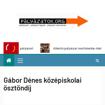
tletpályázat
Alkotói pályázat multimédia-kiállításhoz
Gábor Dénes középiskolai
ösztöndíj