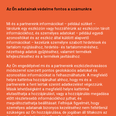
Pályázatírás vállalkozásoknak
Az Ön adatainak védelme fontos a számunkra
Mezőgazdasági pályázatírás
Pályázatírás magánszemélyeknek
Mi és a partnereink információkat – például sütiket –
Pályázatírás civil szervezeteknek
tárolunk egy eszközön vagy hozzáférünk az eszközön tárolt
Pályázatírás önkormányzatoknak
információkhoz, és személyes adatokat – például egyedi
azonosítókat és az eszköz által küldött alapvető
Pályázatfigyelés
információkat – kezelünk személyre szabott hirdetések és
Specifikus pályázatfigyelés vagy hírlevél
tartalom nyújtásához, hirdetés- és tartalomméréshez,
nézettségi adatok gyűjtéséhez, valamint termékek
kifejlesztéséhez és a termékek javításához.
PÁLYÁZATFIGYELŐ
Az Ön engedélyével mi és a partnereink eszközleolvasásos
módszerrel szerzett pontos geolokációs adatokat és
azonosítási információkat is felhasználhatunk. A megfelelő
helyre kattintva hozzájárulhat ahhoz, hogy mi és a
Pályázatok magánszemélyeknek
partnereink a fent leírtak szerint adatkezelést végezzünk.
Pályázatok civil szervezeteknek
Másik lehetőségként a megfelelő helyre kattintva
elutasíthatja a hozzájárulást, vagy a hozzájárulás megadása
Pályázatok vállalkozásoknak
előtt részletesebb információkhoz juthat, és
Önkormányzati pályázatok
megváltoztathatja beállításait. Felhívjuk figyelmét, hogy
személyes adatainak bizonyos kezeléséhez nem feltétlenül
Mezőgazdasági pályázatok
szükséges az Ön hozzájárulása, de jogában áll tiltakozni az
Falusi turizmus pályázatok