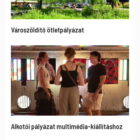
Városzöldítő ötletpályázat
Alkotói pályázat multimédia-kiállításhoz