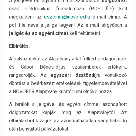
A jeligével és egyéni címmel azonosított
dolgozatot
csak elektronikus formátumban (PDF file) kell
megküldeni az
osztondij@novofer.hu
e-mail címre. A
pdf file neve a jelige legyen! Az e-mail tárgyában a
jeligét és az egyéni címet
kell feltüntetni.
Elbírálás:
A pályázatokat az Alapítvány által felkért pedagógusok
és Gábor Dénes-díjas szakemberek értékelik,
rangsorolják. Az
egyszeri ösztöndíj
ra vonatkozó
döntést a beérkezett értékelések figyelembevételével
a NOVOFER Alapítvány kuratóriumi elnöke hozza.
A bírálók a jeligével és egyéni címmel azonosított
dolgozatokat kapják meg az Alapítványtól. Az
elbírálásból kizárjuk az azonosíthatatlan vagy határidő
után benyújtott pályázatokat.