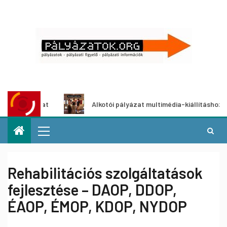
yázat
Alkotói pályázat multimédia-kiállításhoz
Rehabilitációs szolgáltatások
fejlesztése – DAOP, DDOP,
ÉAOP, ÉMOP, KDOP, NYDOP