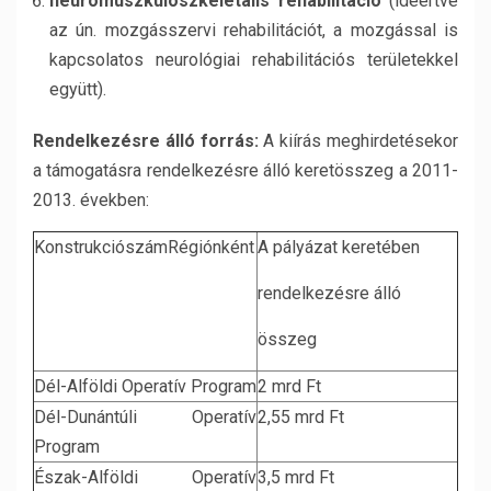
neuromuszkuloszkeletális rehabilitáció
(ideértve
az ún. mozgásszervi rehabilitációt, a mozgással is
kapcsolatos neurológiai rehabilitációs területekkel
együtt).
Rendelkezésre álló forrás:
A kiírás meghirdetésekor
a támogatásra rendelkezésre álló keretösszeg a 2011-
2013. években:
KonstrukciószámRégiónként
A pályázat keretében
rendelkezésre álló
összeg
Dél-Alföldi Operatív Program
2 mrd Ft
Dél-Dunántúli Operatív
2,55 mrd Ft
Program
Észak-Alföldi Operatív
3,5 mrd Ft