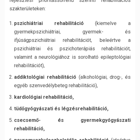
fejlesztési prioritássorrend szerinti rehabilitációs
szakterületeken:
pszichiátriai rehabilitáció
(kiemelve a
gyermekpszichiátriai, gyermek- és
ifjúságpszichiátriai rehabilitációt, beleértve a
pszichiátriai és pszichoterápiás rehabilitációt,
valamint a neurológiához is sorolható epileptológiai
rehabilitációt),
addiktológiai rehabilitáció
(alkohológiai, drog-, és
egyéb szenvedélybeteg rehabilitáció),
kardiológiai rehabilitáció,
tüdőgyógyászati és légzésrehabilitáció,
csecsemő- és gyermekgyógyászati
rehabilitáció,