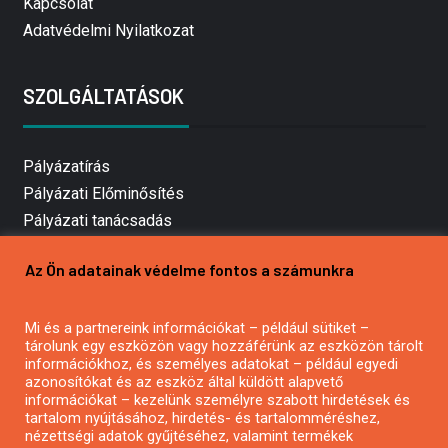
Kapcsolat
Adatvédelmi Nyilatkozat
SZOLGÁLTATÁSOK
Pályázatírás
Pályázati Előminősítés
Pályázati tanácsadás
Pályázatírás vállalkozásoknak
Az Ön adatainak védelme fontos a számunkra
Mezőgazdasági pályázatírás
Pályázatírás magánszemélyeknek
Mi és a partnereink információkat – például sütiket –
Pályázatírás civil szervezeteknek
tárolunk egy eszközön vagy hozzáférünk az eszközön tárolt
Pályázatírás önkormányzatoknak
információkhoz, és személyes adatokat – például egyedi
azonosítókat és az eszköz által küldött alapvető
Pályázatfigyelés
információkat – kezelünk személyre szabott hirdetések és
Specifikus pályázatfigyelés vagy hírlevél
tartalom nyújtásához, hirdetés- és tartalomméréshez,
nézettségi adatok gyűjtéséhez, valamint termékek