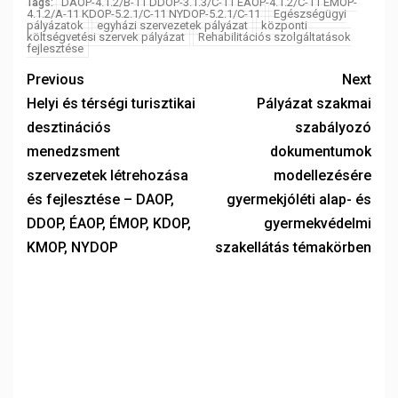
DAOP-4.1.2/B-11 DDOP-3.1.3/C-11 ÉAOP-4.1.2/C-11 ÉMOP-
Tags:
4.1.2/A-11 KDOP-5.2.1/C-11 NYDOP-5.2.1/C-11
Egészségügyi
pályázatok
egyházi szervezetek pályázat
központi
költségvetési szervek pályázat
Rehabilitációs szolgáltatások
fejlesztése
Previous
Next
Helyi és térségi turisztikai
Pályázat szakmai
desztinációs
szabályozó
menedzsment
dokumentumok
szervezetek létrehozása
modellezésére
és fejlesztése – DAOP,
gyermekjóléti alap- és
DDOP, ÉAOP, ÉMOP, KDOP,
gyermekvédelmi
KMOP, NYDOP
szakellátás témakörben