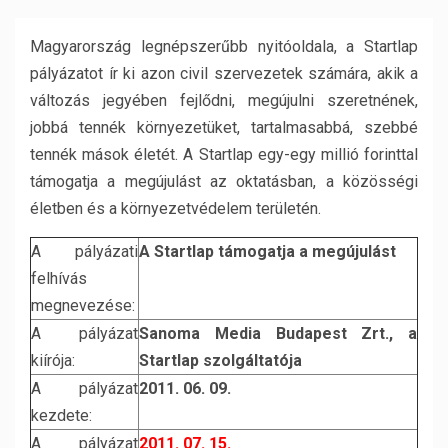
Magyarország legnépszerűbb nyitóoldala, a Startlap
pályázatot ír ki azon civil szervezetek számára, akik a
változás jegyében fejlődni, megújulni szeretnének,
jobbá tennék környezetüket, tartalmasabbá, szebbé
tennék mások életét. A Startlap egy-egy millió forinttal
támogatja a megújulást az oktatásban, a közösségi
életben és a környezetvédelem területén.
A pályázati
A Startlap támogatja a megújulást
felhívás
megnevezése:
A pályázat
Sanoma Media Budapest Zrt., a
kiírója:
Startlap szolgáltatója
A pályázat
2011. 06. 09.
kezdete:
A pályázat
2011. 07. 15.