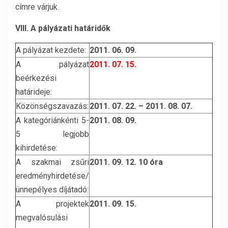
címre várjuk.
VIII. A pályázati határidők
A pályázat kezdete:
2011. 06. 09.
A pályázat
2011. 07. 15.
beérkezési
határideje:
Közönségszavazás:
2011. 07. 22. – 2011. 08. 07.
A kategóriánkénti 5-
2011. 08. 09.
5 legjobb
kihirdetése:
A szakmai zsűri
2011. 09. 12. 10 óra
eredményhirdetése/
ünnepélyes díjátadó:
A projektek
2011. 09. 15.
megvalósulási