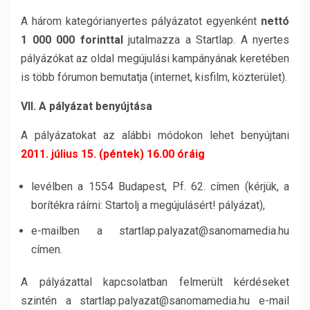
A három kategórianyertes pályázatot egyenként
nettó
1 000 000 forinttal
jutalmazza a Startlap. A nyertes
pályázókat az oldal megújulási kampányának keretében
is több fórumon bemutatja (internet, kisfilm, közterület).
VII. A pályázat benyújtása
A pályázatokat az alábbi módokon lehet benyújtani
2011. július 15. (péntek) 16.00 óráig
levélben a 1554 Budapest, Pf. 62. címen (kérjük, a
borítékra ráírni: Startolj a megújulásért! pályázat),
e-mailben a startlap.palyazat@sanomamedia.hu
címen.
A pályázattal kapcsolatban felmerült kérdéseket
szintén a startlap.palyazat@sanomamedia.hu e-mail