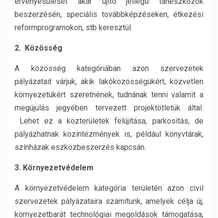
érvényesülését akár újító jellegű taneszközök
beszerzésén, speciális továbbképzéseken, étkezési
reformprogramokon, stb keresztül.
2. Közösség
A közösség kategóriában azon szervezetek
pályázatait várjuk, akik lakóközösségükért, közvetlen
környezetükért szeretnének, tudnának tenni valamit a
megújulás jegyében tervezett projektötletük által.
Lehet ez a közterületek felújítása, parkosítás, de
pályázhatnak közintézmények is, például könyvtárak,
színházak eszközbeszerzés kapcsán.
3. Környezetvédelem
A környezetvédelem kategória területén azon civil
szervezetek pályázataira számítunk, amelyek célja új,
környezetbarát technológiai megoldások támogatása,