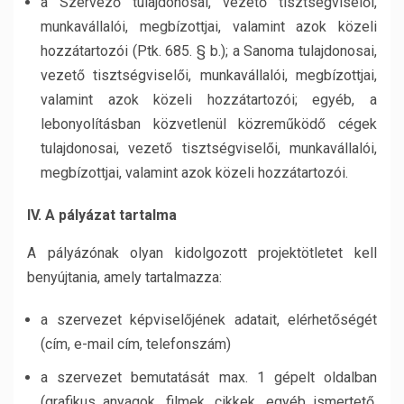
a Szervező tulajdonosai, vezető tisztségviselői,
munkavállalói, megbízottjai, valamint azok közeli
hozzátartozói (Ptk. 685. § b.); a Sanoma tulajdonosai,
vezető tisztségviselői, munkavállalói, megbízottjai,
valamint azok közeli hozzátartozói; egyéb, a
lebonyolításban közvetlenül közreműködő cégek
tulajdonosai, vezető tisztségviselői, munkavállalói,
megbízottjai, valamint azok közeli hozzátartozói.
IV. A pályázat tartalma
A pályázónak olyan kidolgozott projektötletet kell
benyújtania, amely tartalmazza:
a szervezet képviselőjének adatait, elérhetőségét
(cím, e-mail cím, telefonszám)
a szervezet bemutatását max. 1 gépelt oldalban
(grafikus anyagok, filmek, cikkek, egyéb ismertető,