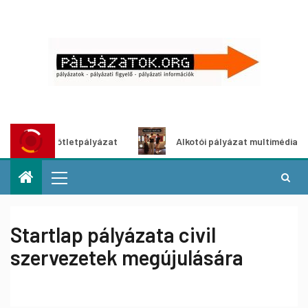
ő ötletpályázat
Alkotói pályázat multimédia-kiállításhoz
Startlap pályázata civil
szervezetek megújulására