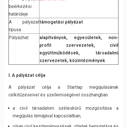
beérkezési
határideje
A pályázat
támogatási pályázat
típusa
Pályázhat:
alapítványok
, egyesületek, non-
profit szervezetek, civil
együttműködések, társadalmi
szervezetek, közintézmények
I. A pályázat célja
A pályázat célja a Startlap megújulásának
célkitűzéseivel és szellemiségével összhangban:
a civil társadalom széleskörű mozgósítása a
megújulás témájával kapcsolatban;
olyan civil kezdeményezések, ötletek bemutatása és