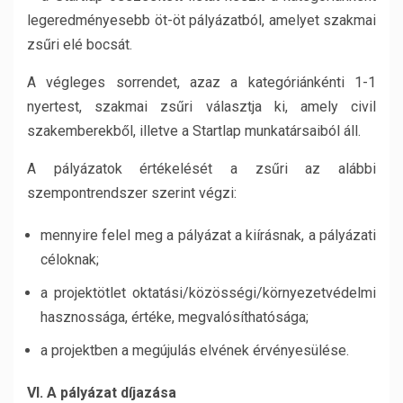
legeredményesebb öt-öt pályázatból, amelyet szakmai
zsűri elé bocsát.
A végleges sorrendet, azaz a kategóriánkénti 1-1
nyertest, szakmai zsűri választja ki, amely civil
szakemberekből, illetve a Startlap munkatársaiból áll.
A pályázatok értékelését a zsűri az alábbi
szempontrendszer szerint végzi:
mennyire felel meg a pályázat a kiírásnak, a pályázati
céloknak;
a projektötlet oktatási/közösségi/környezetvédelmi
hasznossága, értéke, megvalósíthatósága;
a projektben a megújulás elvének érvényesülése.
VI. A pályázat díjazása