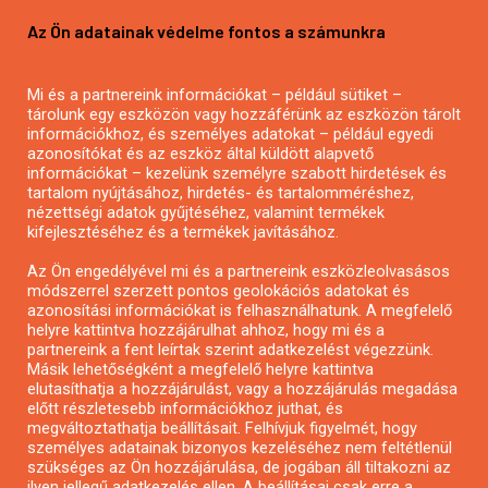
Pályázatírás vállalkozásoknak
Az Ön adatainak védelme fontos a számunkra
Mezőgazdasági pályázatírás
Pályázatírás magánszemélyeknek
Mi és a partnereink információkat – például sütiket –
Pályázatírás civil szervezeteknek
tárolunk egy eszközön vagy hozzáférünk az eszközön tárolt
Pályázatírás önkormányzatoknak
információkhoz, és személyes adatokat – például egyedi
azonosítókat és az eszköz által küldött alapvető
Pályázatfigyelés
információkat – kezelünk személyre szabott hirdetések és
Specifikus pályázatfigyelés vagy hírlevél
tartalom nyújtásához, hirdetés- és tartalomméréshez,
nézettségi adatok gyűjtéséhez, valamint termékek
kifejlesztéséhez és a termékek javításához.
PÁLYÁZATFIGYELŐ
Az Ön engedélyével mi és a partnereink eszközleolvasásos
módszerrel szerzett pontos geolokációs adatokat és
azonosítási információkat is felhasználhatunk. A megfelelő
helyre kattintva hozzájárulhat ahhoz, hogy mi és a
Pályázatok magánszemélyeknek
partnereink a fent leírtak szerint adatkezelést végezzünk.
Pályázatok civil szervezeteknek
Másik lehetőségként a megfelelő helyre kattintva
elutasíthatja a hozzájárulást, vagy a hozzájárulás megadása
Pályázatok vállalkozásoknak
előtt részletesebb információkhoz juthat, és
Önkormányzati pályázatok
megváltoztathatja beállításait. Felhívjuk figyelmét, hogy
személyes adatainak bizonyos kezeléséhez nem feltétlenül
Mezőgazdasági pályázatok
szükséges az Ön hozzájárulása, de jogában áll tiltakozni az
Falusi turizmus pályázatok
ilyen jellegű adatkezelés ellen. A beállításai csak erre a