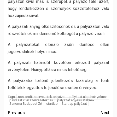
pályázón kívül más is szerepel, a pályázó felel azért,
hogy rendelkezzen e személyek közzétételhez való
hozzájárulásával.
A pályázati anyag elkészítésének és a pályázaton való
részvételnek mindennemű költségét a pályázó viseli.
A pályázatokat elbíráló zsűri döntése ellen
jogorvoslatnak helye nincs.
A pályázati határidőt követően érkezett pályázat
érvénytelen. Hiánypótlásra nincs lehetőség.
A pályázatra történő jelentkezés kizárólag a fenti
feltételek együttes teljesülése esetén érvényes.
non-profit szervezetek pályázat
pályázat alapítványoknak
Tags:
pályázat civil szervezeteknek
pályázat egyesületeknek
Sanoma Budapest Zrt
startlap
Startlap pályázat
Previous
Next