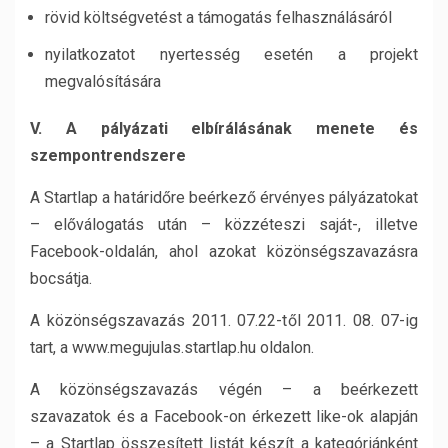
rövid költségvetést a támogatás felhasználásáról
nyilatkozatot nyertesség esetén a projekt
megvalósítására
V. A pályázati elbírálásának menete és
szempontrendszere
A Startlap a határidőre beérkező érvényes pályázatokat
– előválogatás után – közzéteszi saját-, illetve
Facebook-oldalán, ahol azokat közönségszavazásra
bocsátja.
A közönségszavazás 2011. 07.22-től 2011. 08. 07-ig
tart, a www.megujulas.startlap.hu oldalon.
A közönségszavazás végén – a beérkezett
szavazatok és a Facebook-on érkezett like-ok alapján
– a Startlap összesített listát készít a kategóriánként