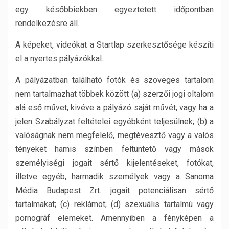
egy későbbiekben egyeztetett időpontban
rendelkezésre áll.
A képeket, videókat a Startlap szerkesztősége készíti
el a nyertes pályázókkal.
A pályázatban található fotók és szöveges tartalom
nem tartalmazhat többek között (a) szerzői jogi oltalom
alá eső művet, kivéve a pályázó saját művét, vagy ha a
jelen Szabályzat feltételei egyébként teljesülnek; (b) a
valóságnak nem megfelelő, megtévesztő vagy a valós
tényeket hamis színben feltüntető vagy mások
személyiségi jogait sértő kijelentéseket, fotókat,
illetve egyéb, harmadik személyek vagy a Sanoma
Média Budapest Zrt. jogait potenciálisan sértő
tartalmakat; (c) reklámot; (d) szexuális tartalmú vagy
pornográf elemeket. Amennyiben a fényképen a