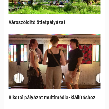
Városzöldítő ötletpályázat
Alkotói pályázat multimédia-kiállításhoz