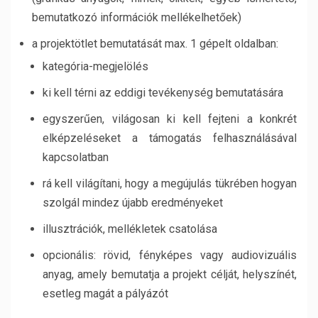
bemutatkozó információk mellékelhetőek)
a projektötlet bemutatását max. 1 gépelt oldalban:
kategória-megjelölés
ki kell térni az eddigi tevékenység bemutatására
egyszerűen, világosan ki kell fejteni a konkrét
elképzeléseket a támogatás felhasználásával
kapcsolatban
rá kell világítani, hogy a megújulás tükrében hogyan
szolgál mindez újabb eredményeket
illusztrációk, mellékletek csatolása
opcionális: rövid, fényképes vagy audiovizuális
anyag, amely bemutatja a projekt célját, helyszínét,
esetleg magát a pályázót