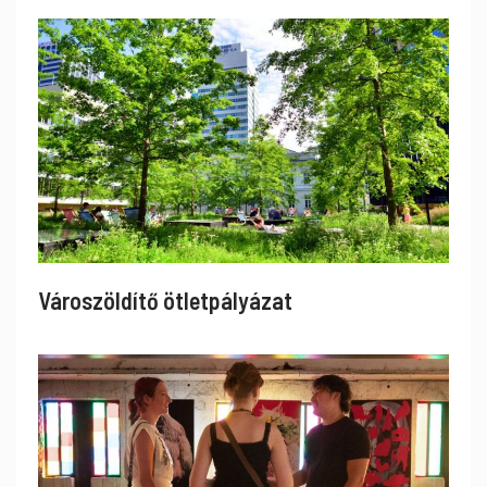
Városzöldítő ötletpályázat