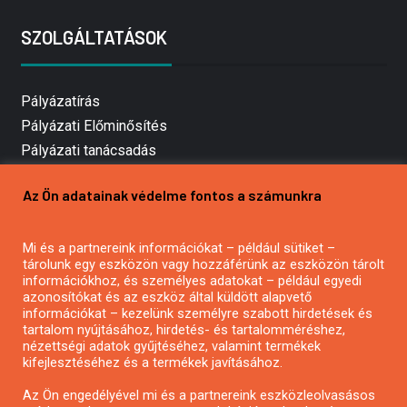
SZOLGÁLTATÁSOK
Pályázatírás
Pályázati Előminősítés
Pályázati tanácsadás
Pályázatírás vállalkozásoknak
Az Ön adatainak védelme fontos a számunkra
Mezőgazdasági pályázatírás
Pályázatírás magánszemélyeknek
Mi és a partnereink információkat – például sütiket –
Pályázatírás civil szervezeteknek
tárolunk egy eszközön vagy hozzáférünk az eszközön tárolt
Pályázatírás önkormányzatoknak
információkhoz, és személyes adatokat – például egyedi
azonosítókat és az eszköz által küldött alapvető
Pályázatfigyelés
információkat – kezelünk személyre szabott hirdetések és
Specifikus pályázatfigyelés vagy hírlevél
tartalom nyújtásához, hirdetés- és tartalomméréshez,
nézettségi adatok gyűjtéséhez, valamint termékek
kifejlesztéséhez és a termékek javításához.
PÁLYÁZATFIGYELŐ
Az Ön engedélyével mi és a partnereink eszközleolvasásos