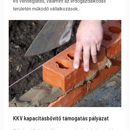
és vendéglátás, valamint az erdőgazdálkodás
területén működő vállalkozások...
KKV kapacitásbővítő támogatás pályázat