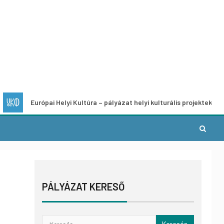
ópai Helyi Kultúra – pályázat helyi kulturális projektek fejlesztésére
PÁLYÁZAT KERESŐ