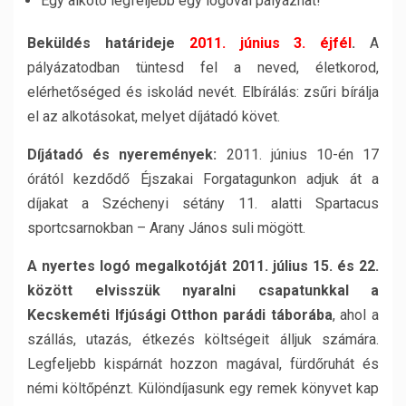
Egy alkotó legfeljebb egy logóval pályázhat!
Beküldés határideje
2011. június 3. éjfél
.
A
pályázatodban tüntesd fel a neved, életkorod,
elérhetőséged és iskolád nevét. Elbírálás: zsűri bírálja
el az alkotásokat, melyet díjátadó követ.
Díjátadó és nyeremények:
2011. június 10-én 17
órától kezdődő Éjszakai Forgatagunkon adjuk át a
díjakat a Széchenyi sétány 11. alatti Spartacus
sportcsarnokban – Arany János suli mögött.
A nyertes logó megalkotóját 2011. július 15. és 22.
között elvisszük nyaralni csapatunkkal a
Kecskeméti Ifjúsági Otthon parádi táborába
, ahol a
szállás, utazás, étkezés költségeit álljuk számára.
Legfeljebb kispárnát hozzon magával, fürdőruhát és
némi költőpénzt. Különdíjasunk egy remek könyvet kap