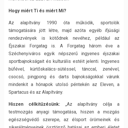
Hogy miért Ti és miért Mi?
Az alapítvány 1990 óta működik, sportolók
támogatására jött létre, majd azóta egyéb ifjúsági
rendezvények is kötődnek nevéhez, például az
Éjszakai Forgatag is. A Forgatag három éve a
Széchenyiváros egyik népszerű ingyenes éjszakai
sportbajnokságait és kulturális estéit jelenti. Ingyenes
büfével, kürtőskalács-sütéssel, tánccal, zenével,
csocsó, pingpong és darts bajnokságokkal várunk
mindenkit a hónapok utolsó péntekén az Eleven, a
Spartacus és az Alapítvány.
Hiszen célkitűzésünk:
„Az alapítvány célja a
testmozgás anyagi támogatása, hiszen a mozgás
egészségvédő szerepe, az élsport örömeinek és
sikerélményeinek ösztönző hatásai az emberi életet