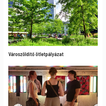
Városzöldítő ötletpályázat