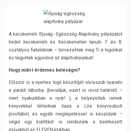
A kecskeméti Ifjúság -Egészség Alapítvány pályázatot
hirdet kecskeméti és Kecskeméten tanuló 7. és 8.
osztályos fiataloknak – tervezzétek meg Ti a logónkat
és tegyétek egyedivé az alapítványunkat!
Hogy miért érdemes belevágni?
Először is a nyertes logó készítőjét elvisszük nyaralni
a parádi táborba, (bevalljuk, ezért is rövid határidő –
mert nyakunkban a nyár! ), a helyezettek remek
könyvekkel térhetnek haza a Líra könyvesbolt
jóvoltából, és egyéb meglepetéssel is készülünk –
végül egy kiállítást is rendezünk a beérkezett
művekből az ELEVEN klubban.