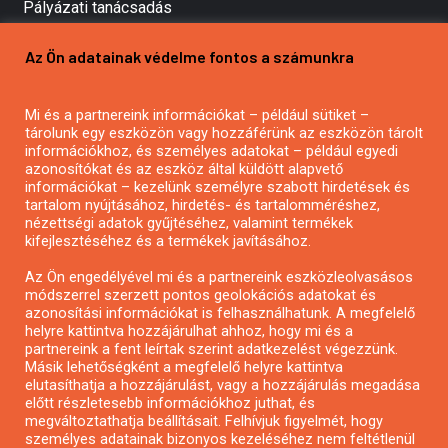
Pályázati tanácsadás
Pályázatírás vállalkozásoknak
Az Ön adatainak védelme fontos a számunkra
Mezőgazdasági pályázatírás
Pályázatírás magánszemélyeknek
Mi és a partnereink információkat – például sütiket –
Pályázatírás civil szervezeteknek
tárolunk egy eszközön vagy hozzáférünk az eszközön tárolt
Pályázatírás önkormányzatoknak
információkhoz, és személyes adatokat – például egyedi
azonosítókat és az eszköz által küldött alapvető
Pályázatfigyelés
információkat – kezelünk személyre szabott hirdetések és
Specifikus pályázatfigyelés vagy hírlevél
tartalom nyújtásához, hirdetés- és tartalomméréshez,
nézettségi adatok gyűjtéséhez, valamint termékek
kifejlesztéséhez és a termékek javításához.
PÁLYÁZATFIGYELŐ
Az Ön engedélyével mi és a partnereink eszközleolvasásos
módszerrel szerzett pontos geolokációs adatokat és
azonosítási információkat is felhasználhatunk. A megfelelő
helyre kattintva hozzájárulhat ahhoz, hogy mi és a
Pályázatok magánszemélyeknek
partnereink a fent leírtak szerint adatkezelést végezzünk.
Pályázatok civil szervezeteknek
Másik lehetőségként a megfelelő helyre kattintva
elutasíthatja a hozzájárulást, vagy a hozzájárulás megadása
Pályázatok vállalkozásoknak
előtt részletesebb információkhoz juthat, és
Önkormányzati pályázatok
megváltoztathatja beállításait. Felhívjuk figyelmét, hogy
személyes adatainak bizonyos kezeléséhez nem feltétlenül
Mezőgazdasági pályázatok