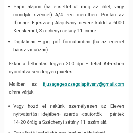
Papír alapon (ha ecsettel üt meg az ihlet, vagy
mondjuk szénnel) A/4 -es méretben. Postán az
Ifjúság- Egészség Alapítvány nevére küldd a 6000
Kecskemét, Széchenyi sétány 11. címre.
Digitálisan – jpg, pdf formátumban (ha az egérrel
bánsz virtuózan).
Ekkor a felbontás legyen 300 dpi – tehát A4-esben
nyomtatva sem legyen pixeles.
Mailben az
ifjusagegeszsegalapitvany@gmail.com
címre várjuk.
Vagy hozd el nekünk személyesen az Eleven
nyitvatartási idejében- szerda -csütörtök – péntek
14-20 óráig a Széchenyi sétány 11. szám alá.