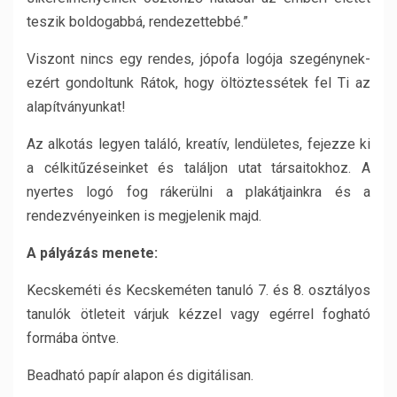
teszik boldogabbá, rendezettebbé.”
Viszont nincs egy rendes, jópofa logója szegénynek-
ezért gondoltunk Rátok, hogy öltöztessétek fel Ti az
alapítványunkat!
Az alkotás legyen találó, kreatív, lendületes, fejezze ki
a célkitűzéseinket és találjon utat társaitokhoz. A
nyertes logó fog rákerülni a plakátjainkra és a
rendezvényeinken is megjelenik majd.
A pályázás menete:
Kecskeméti és Kecskeméten tanuló 7. és 8. osztályos
tanulók ötleteit várjuk kézzel vagy egérrel fogható
formába öntve.
Beadható papír alapon és digitálisan.