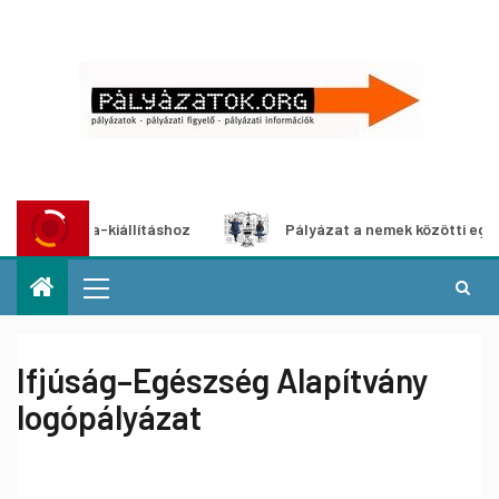
média-kiállításhoz
Pályázat a nemek közötti egyenlőség 
Ifjúság–Egészség Alapítvány
logópályázat