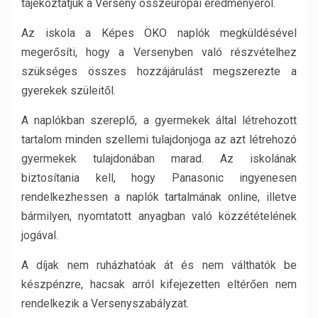
tájékoztatjuk a Verseny összeurópai eredményéről.
Az iskola a Képes ÖKO naplók megküldésével
megerősíti, hogy a Versenyben való részvételhez
szükséges összes hozzájárulást megszerezte a
gyerekek szüleitől.
A naplókban szereplő, a gyermekek által létrehozott
tartalom minden szellemi tulajdonjoga az azt létrehozó
gyermekek tulajdonában marad. Az iskolának
biztosítania kell, hogy Panasonic ingyenesen
rendelkezhessen a naplók tartalmának online, illetve
bármilyen, nyomtatott anyagban való közzétételének
jogával.
A díjak nem ruházhatóak át és nem válthatók be
készpénzre, hacsak arról kifejezetten eltérően nem
rendelkezik a Versenyszabályzat.