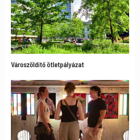
Városzöldítő ötletpályázat