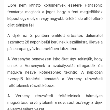
Előre nem látható körülmények esetére Panasonic
fenntartja magának a jogot, hogy a fent megjelölthöz
képest ugyanolyan vagy nagyobb értékű, de attól eltérő
díjat ajánljon fel.
A díjak az 5. pontban említett értesítés dátumától
számított 28 napon belül kerülnek kiszállításra, illetve a
páneurópai győztes esetében kifizetésre.
A Versenybe benevezett iskolákat úgy tekintjük, hogy
ennek a Versenynek a szabályzatát elfogadták és
magukra nézve kötelezőnek tekintik. A naplóban
szereplő kitöltési útmutató a Verseny részvételi
feltételeinek részét képezi.
A Verseny részvételi feltételeinek bármilyen
megsértése érvényteleníti a nevezést és/vagy a díjak
elvesztéséhez vezet.