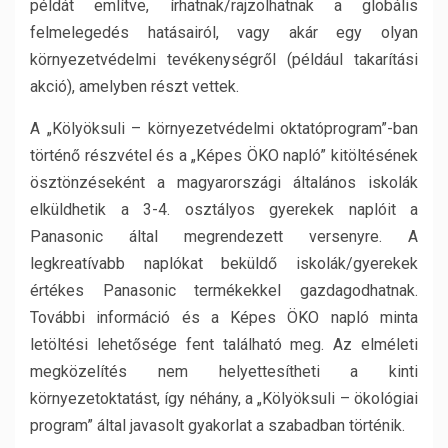
példát említve, írhatnak/rajzolhatnak a globális
felmelegedés hatásairól, vagy akár egy olyan
környezetvédelmi tevékenységről (például takarítási
akció), amelyben részt vettek.
A „Kölyöksuli – környezetvédelmi oktatóprogram”-ban
történő részvétel és a „Képes ÖKO napló” kitöltésének
ösztönzéseként a magyarországi általános iskolák
elküldhetik a 3-4. osztályos gyerekek naplóit a
Panasonic által megrendezett versenyre. A
legkreatívabb naplókat beküldő iskolák/gyerekek
értékes Panasonic termékekkel gazdagodhatnak.
További információ és a Képes ÖKO napló minta
letöltési lehetősége fent található meg. Az elméleti
megközelítés nem helyettesítheti a kinti
környezetoktatást, így néhány, a „Kölyöksuli – ökológiai
program” által javasolt gyakorlat a szabadban történik.