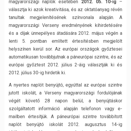
magyarországi naplók esetében
2012. 05. 10-ig
–
választja ki azok kreativitása, és az oktatóanyag révén
tanultak megjelenítésének színvonala alapján. A
magyarországi Verseny eredményének kihirdetésére
és a díjak ünnepélyes átadására 2012. május végén a
lenti 5. pontban említett értesítésben megjelölt
helyszínen kerül sor. Az európai országok győztesei
automatikusan továbbjutnak a páneurópai szintre, és az
európai győztest 2012. július 2-áig választják ki és
2012. július 30-ig hirdetik ki.
A nyertes naplót benyújtó, egyúttal az európai szintre
jutott iskolát, a Verseny magyarországi fordulójának
végét követő 28 napon belül, a benyújtáskor
szolgáltatott információ alapján telefonon vagy e-
mailben értesítjük. A páneurópai szintre továbbított
naplót benyújtó iskolát 2012. augusztus 14-ig