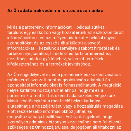
Pályázatírás vállalkozásoknak
Az Ön adatainak védelme fontos a számunkra
Mezőgazdasági pályázatírás
Pályázatírás magánszemélyeknek
Mi és a partnereink információkat – például sütiket –
Pályázatírás civil szervezeteknek
tárolunk egy eszközön vagy hozzáférünk az eszközön tárolt
Pályázatírás önkormányzatoknak
információkhoz, és személyes adatokat – például egyedi
azonosítókat és az eszköz által küldött alapvető
Pályázatfigyelés
információkat – kezelünk személyre szabott hirdetések és
Specifikus pályázatfigyelés vagy hírlevél
tartalom nyújtásához, hirdetés- és tartalomméréshez,
nézettségi adatok gyűjtéséhez, valamint termékek
kifejlesztéséhez és a termékek javításához.
PÁLYÁZATFIGYELŐ
Az Ön engedélyével mi és a partnereink eszközleolvasásos
módszerrel szerzett pontos geolokációs adatokat és
azonosítási információkat is felhasználhatunk. A megfelelő
helyre kattintva hozzájárulhat ahhoz, hogy mi és a
Pályázatok magánszemélyeknek
partnereink a fent leírtak szerint adatkezelést végezzünk.
Pályázatok civil szervezeteknek
Másik lehetőségként a megfelelő helyre kattintva
elutasíthatja a hozzájárulást, vagy a hozzájárulás megadása
Pályázatok vállalkozásoknak
előtt részletesebb információkhoz juthat, és
Önkormányzati pályázatok
megváltoztathatja beállításait. Felhívjuk figyelmét, hogy
személyes adatainak bizonyos kezeléséhez nem feltétlenül
Mezőgazdasági pályázatok
szükséges az Ön hozzájárulása, de jogában áll tiltakozni az
Falusi turizmus pályázatok