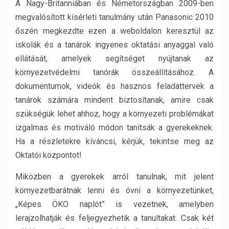
A Nagy-Britanniában és Németországban 2009-ben
megvalósított kísérleti tanulmány után Panasonic 2010
őszén megkezdte ezen a weboldalon keresztül az
iskolák és a tanárok ingyenes oktatási anyaggal való
ellátását, amelyek segítséget nyújtanak az
környezetvédelmi tanórák összeállításához. A
dokumentumok, videók és hasznos feladattervek a
tanárok számára mindent biztosítanak, amire csak
szükségük lehet ahhoz, hogy a környezeti problémákat
izgalmas és motiváló módon tanítsák a gyerekeknek.
Ha a részletekre kíváncsi, kérjük, tekintse meg az
Oktatói központot!
Miközben a gyerekek arról tanulnak, mit jelent
környezetbarátnak lenni és óvni a környezetünket,
„Képes ÖKO naplót” is vezetnek, amelyben
lerajzolhatják és feljegyezhetik a tanultakat. Csak két