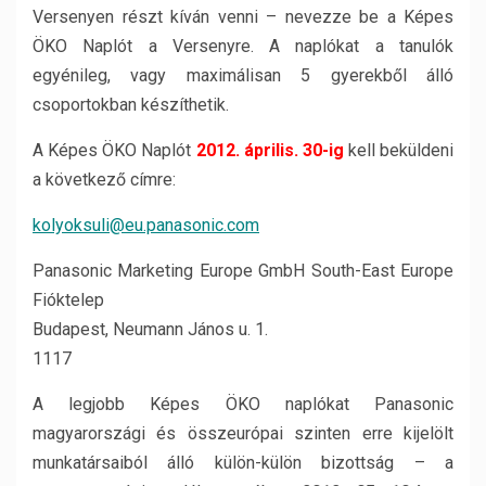
Versenyen részt kíván venni – nevezze be a Képes
ÖKO Naplót a Versenyre. A naplókat a tanulók
egyénileg, vagy maximálisan 5 gyerekből álló
csoportokban készíthetik.
A Képes ÖKO Naplót
2012. április. 30-ig
kell beküldeni
a következő címre:
kolyoksuli@eu.panasonic.com
Panasonic Marketing Europe GmbH South-East Europe
Fióktelep
Budapest, Neumann János u. 1.
1117
A legjobb Képes ÖKO naplókat Panasonic
magyarországi és összeurópai szinten erre kijelölt
munkatársaiból álló külön-külön bizottság – a