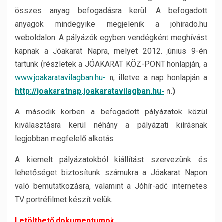
összes anyag befogadásra kerül. A befogadott
anyagok mindegyike megjelenik a johirado.hu
weboldalon. A pályázók egyben vendégként meghívást
kapnak a Jóakarat Napra, melyet 2012. június 9-én
tartunk (részletek a JÓAKARAT KÖZ-PONT honlapján, a
www.joakaratavilagban.hu-
n, illetve a nap honlapján a
http://joakaratnap.joakaratavilagban.hu-
n.)
A második körben a befogadott pályázatok közül
kiválasztásra kerül néhány a pályázati kiírásnak
legjobban megfelelő alkotás.
A kiemelt pályázatokból kiállítást szervezünk és
lehetőséget biztosítunk számukra a Jóakarat Napon
való bemutatkozásra, valamint a Jóhír-adó internetes
TV portréfilmet készít velük.
Letölthető dokumentumok