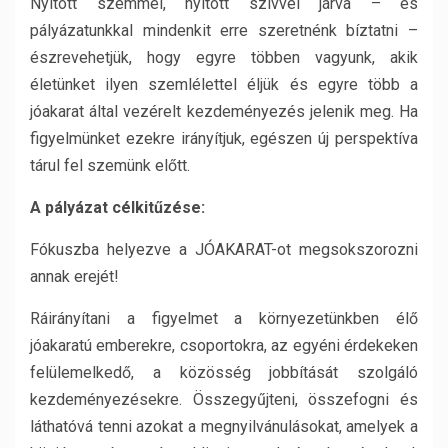
Nyitott szemmel, nyitott szívvel járva – és
pályázatunkkal mindenkit erre szeretnénk bíztatni –
észrevehetjük, hogy egyre többen vagyunk, akik
életünket ilyen szemlélettel éljük és egyre több a
jóakarat által vezérelt kezdeményezés jelenik meg. Ha
figyelmünket ezekre irányítjuk, egészen új perspektíva
tárul fel szemünk előtt.
A pályázat célkitűzése:
Fókuszba helyezve a JÓAKARAT-ot megsokszorozni
annak erejét!
Ráirányítani a figyelmet a környezetünkben élő
jóakaratú emberekre, csoportokra, az egyéni érdekeken
felülemelkedő, a közösség jobbítását szolgáló
kezdeményezésekre. Összegyűjteni, összefogni és
láthatóvá tenni azokat a megnyilvánulásokat, amelyek a