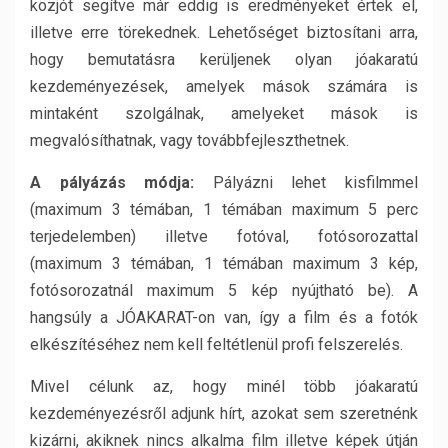
közjót segítve már eddig is eredményeket értek el,
illetve erre törekednek. Lehetőséget biztosítani arra,
hogy bemutatásra kerüljenek olyan jóakaratú
kezdeményezések, amelyek mások számára is
mintaként szolgálnak, amelyeket mások is
megvalósíthatnak, vagy továbbfejleszthetnek.
A pályázás módja:
Pályázni lehet kisfilmmel
(maximum 3 témában, 1 témában maximum 5 perc
terjedelemben) illetve fotóval, fotósorozattal
(maximum 3 témában, 1 témában maximum 3 kép,
fotósorozatnál maximum 5 kép nyújtható be). A
hangsúly a JÓAKARAT-on van, így a film és a fotók
elkészítéséhez nem kell feltétlenül profi felszerelés.
Mivel célunk az, hogy minél több jóakaratú
kezdeményezésről adjunk hírt, azokat sem szeretnénk
kizárni, akiknek nincs alkalma film illetve képek útján