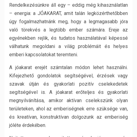
Rendelkezésünkre áll egy – eddig még kihasználatlan
– energia: a JÓAKARAT, amit talán legközérthetőbben
úgy fogalmazhatnánk meg, hogy a legmagasabb jóra
való törekvés a legtöbb ember számára. Ereje az
egyénekben rejlik, és tudatos használatával képessé
válhatunk megoldani a világ problémáit és helyes
emberi kapcsolatokat teremteni.
A jóakarat erejét számtalan módon lehet használni.
Kifejezhető gondolatok segítségével, érzések vagy
szavak útján és gyakorlati pozitív cselekedetek
segítségével is. A jóakarat erőteljes és gyakorlati
megnyilvánítása, amikor aktívan cselekszünk olyan
területeken, ahol az emberiségnek erre szüksége van,
és kreatívan, konstruktívan dolgozunk az emberiség
jóléte érdekében.