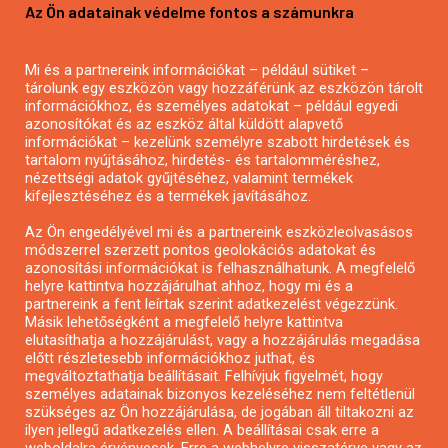
Az Ön adatainak védelme fontos a számunkra
Mezőgazdasági pályázatírás
Pályázatírás magánszemélyeknek
Mi és a partnereink információkat – például sütiket –
Pályázatírás civil szervezeteknek
tárolunk egy eszközön vagy hozzáférünk az eszközön tárolt
Pályázatírás önkormányzatoknak
információkhoz, és személyes adatokat – például egyedi
azonosítókat és az eszköz által küldött alapvető
Pályázatfigyelés
információkat – kezelünk személyre szabott hirdetések és
Specifikus pályázatfigyelés vagy hírlevél
tartalom nyújtásához, hirdetés- és tartalomméréshez,
nézettségi adatok gyűjtéséhez, valamint termékek
kifejlesztéséhez és a termékek javításához.
PÁLYÁZATFIGYELŐ
Az Ön engedélyével mi és a partnereink eszközleolvasásos
módszerrel szerzett pontos geolokációs adatokat és
azonosítási információkat is felhasználhatunk. A megfelelő
helyre kattintva hozzájárulhat ahhoz, hogy mi és a
Pályázatok magánszemélyeknek
partnereink a fent leírtak szerint adatkezelést végezzünk.
Pályázatok civil szervezeteknek
Másik lehetőségként a megfelelő helyre kattintva
elutasíthatja a hozzájárulást, vagy a hozzájárulás megadása
Pályázatok vállalkozásoknak
előtt részletesebb információkhoz juthat, és
Önkormányzati pályázatok
megváltoztathatja beállításait. Felhívjuk figyelmét, hogy
személyes adatainak bizonyos kezeléséhez nem feltétlenül
Mezőgazdasági pályázatok
szükséges az Ön hozzájárulása, de jogában áll tiltakozni az
Falusi turizmus pályázatok
ilyen jellegű adatkezelés ellen. A beállításai csak erre a