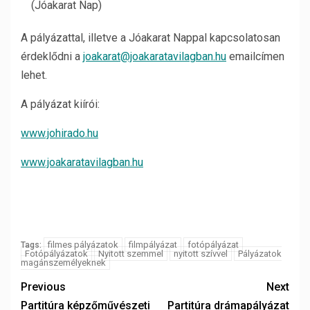
(Jóakarat Nap)
A pályázattal, illetve a Jóakarat Nappal kapcsolatosan
érdeklődni a
joakarat@joakaratavilagban.hu
emailcímen
lehet.
A pályázat kiírói:
www.johirado.hu
www.joakaratavilagban.hu
filmes pályázatok
filmpályázat
fotópályázat
Tags:
Fotópályázatok
Nyitott szemmel
nyitott szívvel
Pályázatok
magánszemélyeknek
Previous
Next
Partitúra képzőművészeti
Partitúra drámapályázat