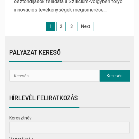
ösztöndíjasok feladata a Szilícium-völgyben folyó
innovációs tevékenységek megismerése,...
1
2
3
Next
PÁLYÁZAT KERESŐ
HÍRLEVÉL FELIRATKOZÁS
Keresztnév