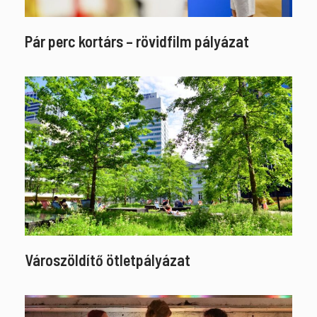
Pár perc kortárs – rövidfilm pályázat
Városzöldítő ötletpályázat