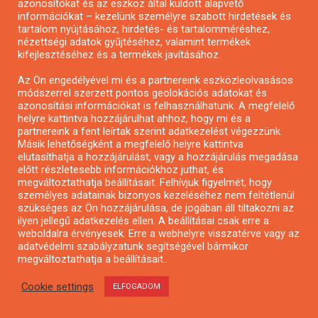
azonosítókat és az eszköz által küldött alapvető
információkat – kezelünk személyre szabott hirdetések és
tartalom nyújtásához, hirdetés- és tartalomméréshez,
nézettségi adatok gyűjtéséhez, valamint termékek
kifejlesztéséhez és a termékek javításához.
Pályázat a nemek közötti egyenlőség
Az Ön engedélyével mi és a partnereink eszközleolvasásos
európai mozgalmainak erősítésére
módszerrel szerzett pontos geolokációs adatokat és
azonosítási információkat is felhasználhatunk. A megfelelő
helyre kattintva hozzájárulhat ahhoz, hogy mi és a
partnereink a fent leírtak szerint adatkezelést végezzünk.
Másik lehetőségként a megfelelő helyre kattintva
elutasíthatja a hozzájárulást, vagy a hozzájárulás megadása
előtt részletesebb információkhoz juthat, és
MENÜ
megváltoztathatja beállításait. Felhívjuk figyelmét, hogy
személyes adatainak bizonyos kezeléséhez nem feltétlenül
szükséges az Ön hozzájárulása, de jogában áll tiltakozni az
ilyen jellegű adatkezelés ellen. A beállításai csak erre a
Kezdőlap
weboldalra érvényesek. Erre a webhelyre visszatérve vagy az
Pályázatírás
adatvédelmi szabályzatunk segítségével bármikor
megváltoztathatja a beállításait..
Bemutatkozás
Médiaajánlat
Cookie settings
ELFOGADOM
Hírlevél feliratkozás