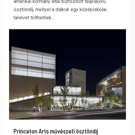
amerikai kormány által biztosított teljeskörű
ösztöndíj, mellyel a diákok egy középiskolai
tanévet tölthetnek...
Princeton Arts művészeti ösztöndíj