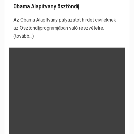
Obama Alapítvány ösztöndíj
Az Obama Alapítvány pályázatot hirdet civileknek
az Ösztöndíjprogramjában való részvételre.
(tovább…)