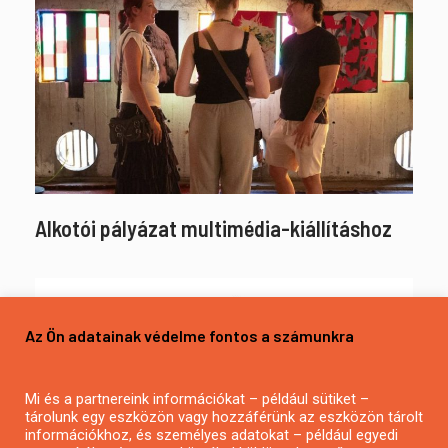
Alkotói pályázat multimédia-kiállításhoz
Az Ön adatainak védelme fontos a számunkra
Mi és a partnereink információkat – például sütiket –
tárolunk egy eszközön vagy hozzáférünk az eszközön tárolt
információkhoz, és személyes adatokat – például egyedi