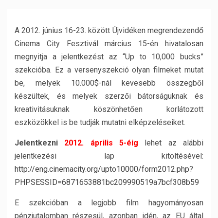
A 2012. június 16-23. között Újvidéken megrendezendő
Cinema City Fesztivál március 15-én hivatalosan
megnyitja a jelentkezést az “Up to 10,000 bucks”
szekcióba. Ez a versenyszekció olyan filmeket mutat
be, melyek 10.000$-nál kevesebb összegből
készültek, és melyek szerzői bátorságuknak és
kreativitásuknak köszönhetően korlátozott
eszközökkel is be tudják mutatni elképzeléseiket.
Jelentkezni
2012. április 5-éig
lehet az alábbi
jelentkezési lap kitöltésével:
http://eng.cinemacity.org/upto10000/form2012.php?
PHPSESSID=6871653881bc209990519a7bcf308b59
E szekcióban a legjobb film hagyományosan
pénzjutalomban részesül, azonban idén, az EU által