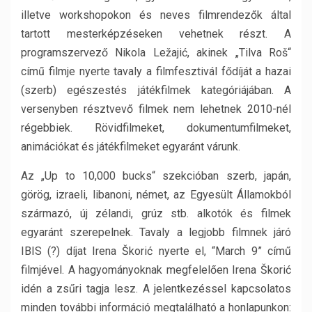
illetve workshopokon és neves filmrendezők által
tartott mesterképzéseken vehetnek részt. A
programszervező Nikola Ležajić, akinek „Tilva Roš“
című filmje nyerte tavaly a filmfesztivál fődíját a hazai
(szerb) egészestés játékfilmek kategóriájában. A
versenyben résztvevő filmek nem lehetnek 2010-nél
régebbiek. Rövidfilmeket, dokumentumfilmeket,
animációkat és játékfilmeket egyaránt várunk.
Az „Up to 10,000 bucks“ szekcióban szerb, japán,
görög, izraeli, libanoni, német, az Egyesült Államokból
származó, új zélandi, grúz stb. alkotók és filmek
egyaránt szerepelnek. Tavaly a legjobb filmnek járó
IBIS (?) díjat Irena Škorić nyerte el, “March 9” című
filmjével. A hagyományoknak megfelelően Irena Škorić
idén a zsűri tagja lesz. A jelentkezéssel kapcsolatos
minden további információ megtalálható a honlapunkon: