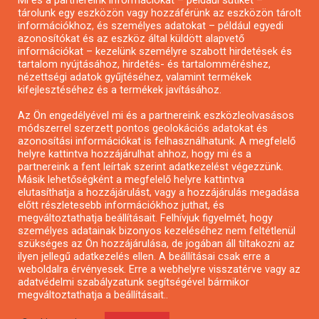
Mi és a partnereink információkat – például sütiket –
Pályázatírás civil szervezeteknek
tárolunk egy eszközön vagy hozzáférünk az eszközön tárolt
Pályázatírás önkormányzatoknak
információkhoz, és személyes adatokat – például egyedi
azonosítókat és az eszköz által küldött alapvető
Pályázatfigyelés
információkat – kezelünk személyre szabott hirdetések és
Specifikus pályázatfigyelés vagy hírlevél
tartalom nyújtásához, hirdetés- és tartalomméréshez,
nézettségi adatok gyűjtéséhez, valamint termékek
kifejlesztéséhez és a termékek javításához.
PÁLYÁZATFIGYELŐ
Az Ön engedélyével mi és a partnereink eszközleolvasásos
módszerrel szerzett pontos geolokációs adatokat és
azonosítási információkat is felhasználhatunk. A megfelelő
helyre kattintva hozzájárulhat ahhoz, hogy mi és a
Pályázatok magánszemélyeknek
partnereink a fent leírtak szerint adatkezelést végezzünk.
Pályázatok civil szervezeteknek
Másik lehetőségként a megfelelő helyre kattintva
elutasíthatja a hozzájárulást, vagy a hozzájárulás megadása
Pályázatok vállalkozásoknak
előtt részletesebb információkhoz juthat, és
Önkormányzati pályázatok
megváltoztathatja beállításait. Felhívjuk figyelmét, hogy
személyes adatainak bizonyos kezeléséhez nem feltétlenül
Mezőgazdasági pályázatok
szükséges az Ön hozzájárulása, de jogában áll tiltakozni az
Falusi turizmus pályázatok
ilyen jellegű adatkezelés ellen. A beállításai csak erre a
weboldalra érvényesek. Erre a webhelyre visszatérve vagy az
Napelem pályázatok
adatvédelmi szabályzatunk segítségével bármikor
GINOP pályázatok
megváltoztathatja a beállításait..