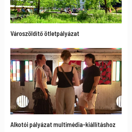
Városzöldítő ötletpályázat
Alkotói pályázat multimédia-kiállításhoz