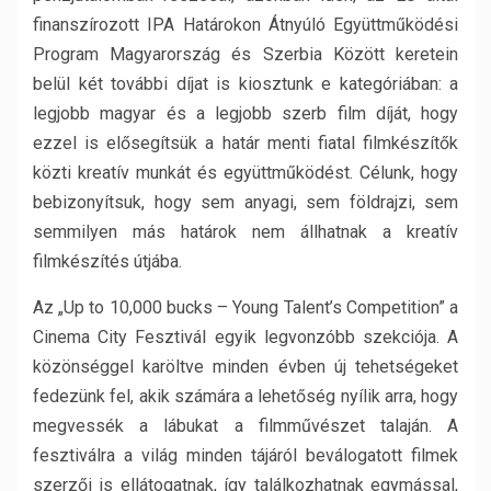
finanszírozott IPA Határokon Átnyúló Együttműködési
Program Magyarország és Szerbia Között keretein
belül két további díjat is kiosztunk e kategóriában: a
legjobb magyar és a legjobb szerb film díját, hogy
ezzel is elősegítsük a határ menti fiatal filmkészítők
közti kreatív munkát és együttműködést. Célunk, hogy
bebizonyítsuk, hogy sem anyagi, sem földrajzi, sem
semmilyen más határok nem állhatnak a kreatív
filmkészítés útjába.
Az „Up to 10,000 bucks – Young Talent’s Competition” a
Cinema City Fesztivál egyik legvonzóbb szekciója. A
közönséggel karöltve minden évben új tehetségeket
fedezünk fel, akik számára a lehetőség nyílik arra, hogy
megvessék a lábukat a filmművészet talaján. A
fesztiválra a világ minden tájáról beválogatott filmek
szerzői is ellátogatnak, így találkozhatnak egymással,