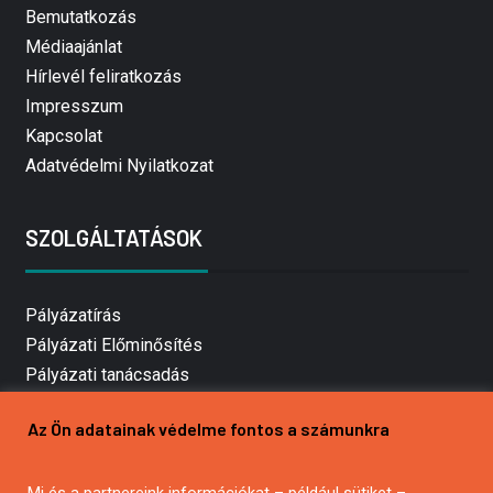
Bemutatkozás
Médiaajánlat
Hírlevél feliratkozás
Impresszum
Kapcsolat
Adatvédelmi Nyilatkozat
SZOLGÁLTATÁSOK
Pályázatírás
Pályázati Előminősítés
Pályázati tanácsadás
Pályázatírás vállalkozásoknak
Az Ön adatainak védelme fontos a számunkra
Mezőgazdasági pályázatírás
Pályázatírás magánszemélyeknek