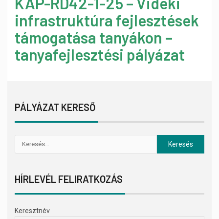
KAP-RD42-1-25 – Vidéki
infrastruktúra fejlesztések
támogatása tanyákon –
tanyafejlesztési pályázat
PÁLYÁZAT KERESŐ
HÍRLEVÉL FELIRATKOZÁS
Keresztnév