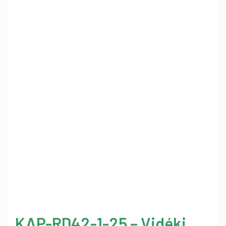
KAP-RD42-1-25 – Vidéki