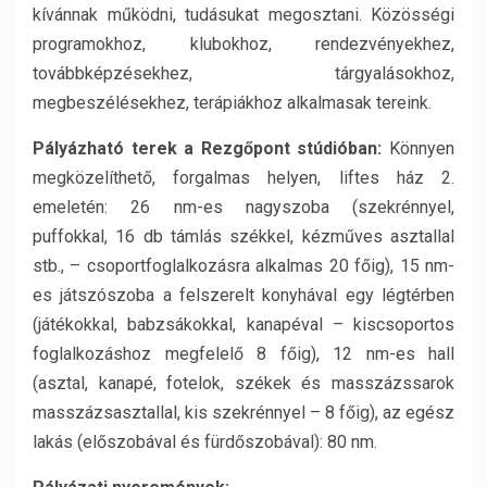
kívánnak működni, tudásukat megosztani. Közösségi
programokhoz, klubokhoz, rendezvényekhez,
továbbképzésekhez, tárgyalásokhoz,
megbeszélésekhez, terápiákhoz alkalmasak tereink.
Pályázható terek a Rezgőpont stúdióban:
Könnyen
megközelíthető, forgalmas helyen, liftes ház 2.
emeletén: 26 nm-es nagyszoba (szekrénnyel,
puffokkal, 16 db támlás székkel, kézműves asztallal
stb., – csoportfoglalkozásra alkalmas 20 főig), 15 nm-
es játszószoba a felszerelt konyhával egy légtérben
(játékokkal, babzsákokkal, kanapéval – kiscsoportos
foglalkozáshoz megfelelő 8 főig), 12 nm-es hall
(asztal, kanapé, fotelok, székek és masszázssarok
masszázsasztallal, kis szekrénnyel – 8 főig), az egész
lakás (előszobával és fürdőszobával): 80 nm.