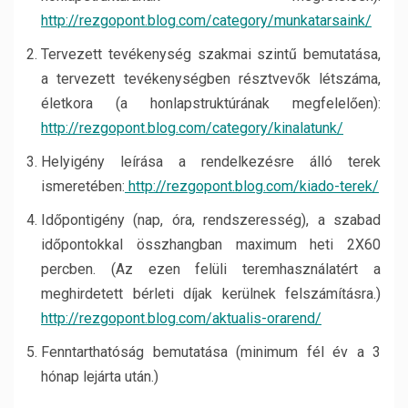
http://rezgopont.blog.com/category/munkatarsaink/
Tervezett tevékenység szakmai szintű bemutatása,
a tervezett tevékenységben résztvevők létszáma,
életkora (a honlapstruktúrának megfelelően):
http://rezgopont.blog.com/category/kinalatunk/
Helyigény leírása a rendelkezésre álló terek
ismeretében:
http://rezgopont.blog.com/kiado-terek/
Időpontigény (nap, óra, rendszeresség), a szabad
időpontokkal összhangban maximum heti 2X60
percben. (Az ezen felüli teremhasználatért a
meghirdetett bérleti díjak kerülnek felszámításra.)
http://rezgopont.blog.com/aktualis-orarend/
Fenntarthatóság bemutatása (minimum fél év a 3
hónap lejárta után.)