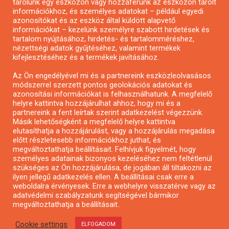
tárolunk egy eszközön vagy hozzáférünk az eszközön tárolt
Pályázatírás önkormányzatoknak
információkhoz, és személyes adatokat – például egyedi
azonosítókat és az eszköz által küldött alapvető
Pályázatfigyelés
információkat – kezelünk személyre szabott hirdetések és
Specifikus pályázatfigyelés vagy hírlevél
tartalom nyújtásához, hirdetés- és tartalomméréshez,
nézettségi adatok gyűjtéséhez, valamint termékek
kifejlesztéséhez és a termékek javításához.
PÁLYÁZATFIGYELŐ
Az Ön engedélyével mi és a partnereink eszközleolvasásos
módszerrel szerzett pontos geolokációs adatokat és
azonosítási információkat is felhasználhatunk. A megfelelő
helyre kattintva hozzájárulhat ahhoz, hogy mi és a
Pályázatok magánszemélyeknek
partnereink a fent leírtak szerint adatkezelést végezzünk.
Pályázatok civil szervezeteknek
Másik lehetőségként a megfelelő helyre kattintva
elutasíthatja a hozzájárulást, vagy a hozzájárulás megadása
Pályázatok vállalkozásoknak
előtt részletesebb információkhoz juthat, és
Önkormányzati pályázatok
megváltoztathatja beállításait. Felhívjuk figyelmét, hogy
személyes adatainak bizonyos kezeléséhez nem feltétlenül
Mezőgazdasági pályázatok
szükséges az Ön hozzájárulása, de jogában áll tiltakozni az
Falusi turizmus pályázatok
ilyen jellegű adatkezelés ellen. A beállításai csak erre a
weboldalra érvényesek. Erre a webhelyre visszatérve vagy az
Napelem pályázatok
adatvédelmi szabályzatunk segítségével bármikor
GINOP pályázatok
megváltoztathatja a beállításait..
Cookie settings
ELFOGADOM