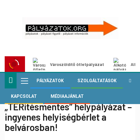
Városzöldítő ötletpályázat
Alko
PÁLYÁZATOK
SZOLGÁLTATÁSOK
KAPCSOLAT
MÉDIAAJÁNLAT
„TÉRítésmentes” helypályázat –
ingyenes helyiségbérlet a
belvárosban!