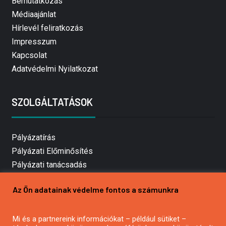
Bemutatkozás
Médiaajánlat
Hírlevél feliratkozás
Impresszum
Kapcsolat
Adatvédelmi Nyilatkozat
SZOLGÁLTATÁSOK
Pályázatírás
Pályázati Előminősítés
Pályázati tanácsadás
Pályázatírás vállalkozásoknak
Az Ön adatainak védelme fontos a számunkra
Mezőgazdasági pályázatírás
Pályázatírás magánszemélyeknek
Mi és a partnereink információkat – például sütiket –
Pályázatírás civil szervezeteknek