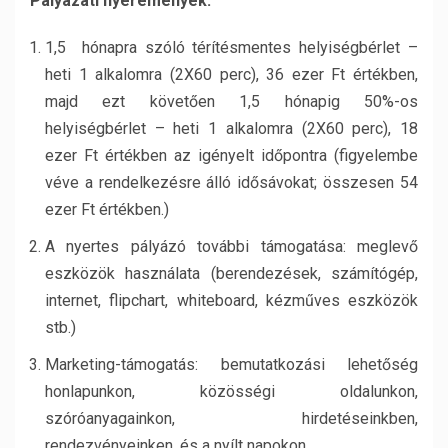
Pályázati nyeremények:
1,5 hónapra szóló térítésmentes helyiségbérlet –
heti 1 alkalomra (2X60 perc), 36 ezer Ft értékben,
majd ezt követően 1,5 hónapig 50%-os
helyiségbérlet – heti 1 alkalomra (2X60 perc), 18
ezer Ft értékben az igényelt időpontra (figyelembe
véve a rendelkezésre álló idősávokat; összesen 54
ezer Ft értékben.)
A nyertes pályázó további támogatása: meglevő
eszközök használata (berendezések, számítógép,
internet, flipchart, whiteboard, kézműves eszközök
stb.)
Marketing-támogatás: bemutatkozási lehetőség
honlapunkon, közösségi oldalunkon,
szóróanyagainkon, hirdetéseinkben,
rendezvényeinken, és a nyílt napokon.