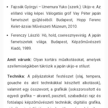
Fajcsák Györgyi – Umemura Yuko (szerk.): Ukijo-e. Az
elillanó világ képei. Válogatás gróf Vay Péter japán
fametszet gyűjtéséből. Budapest, Hopp Ferenc
Kelet-ázsiai Művészeti Múzeum, 2010.
Ferenczy László: Hó, hold, cseresznyevirág. A japán
fametszetek világa. Budapest, Képzőművészeti
Kiadó, 1989.
Amit várunk:
Olyan kortárs műalkotásokat, amelyek
szellemiségükben tükrözik a japán ukijo-e stílust.
Technika:
A pályázatokat festészet (olaj, tempera,
gouache és akril technikákkal készített alkotások),
valamint egy összevont, a grafikák (sokszorosított és
egyedi grafika – akvarell, pasztell, szabadkézi rajz és
fotóalapú képzőművészeti technikák; digitális grafika,