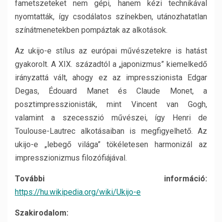
fametszeteket nem gépi, hanem kézi technikával
nyomtatták, így csodálatos színekben, utánozhatatlan
színátmenetekben pompáztak az alkotások.
Az ukijo-e stílus az európai művészetekre is hatást
gyakorolt. A XIX. századtól a „japonizmus” kiemelkedő
irányzattá vált, ahogy ez az impresszionista Edgar
Degas, Édouard Manet és Claude Monet, a
posztimpresszionisták, mint Vincent van Gogh,
valamint a szecesszió művészei, így Henri de
Toulouse-Lautrec alkotásaiban is megfigyelhető. Az
ukijo-e „lebegő világa” tökéletesen harmonizál az
impresszionizmus filozófiájával.
További információ:
https://hu.wikipedia.org/wiki/Ukijo-e
Szakirodalom: