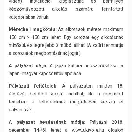
videó), installáció, kisplasztika és bármilyen
képzőművészeti alkotás számára fenntartott
kategóriában várjuk.
Méretbeli megkötés:
Az alkotások mérete maximum
150 cm × 150 cm lehet. Egy sorozat egy alkotásnak
minősül, és legfeljebb 3 műből állhat. (A zsűri fenntartja
a sorozatok megbontásának jogát.)
A pályázat célja:
A japán kultúra népszerűsítése, a
japán–magyar kapcsolatok ápolása.
Pályázati feltételek:
A pályázaton minden 18.
életévét betöltött alkotó indulhat, aki a megadott
témában, a feltételeknek megfelelően készíti el
pályaművét.
A pályázat beadásának módja:
Pályázni 2018.
december 14-től lehet a www.ukiyo-e.hu oldalon