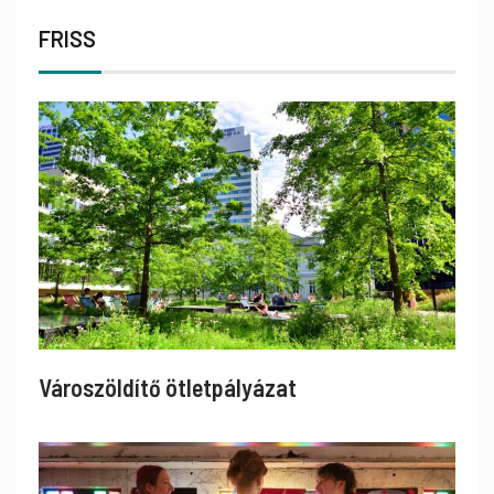
FRISS
Városzöldítő ötletpályázat