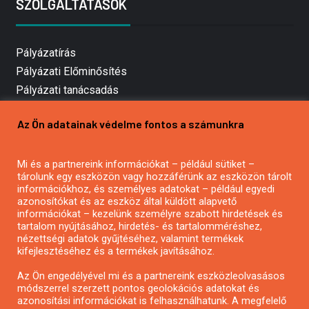
SZOLGÁLTATÁSOK
Pályázatírás
Pályázati Előminősítés
Pályázati tanácsadás
Pályázatírás vállalkozásoknak
Az Ön adatainak védelme fontos a számunkra
Mezőgazdasági pályázatírás
Pályázatírás magánszemélyeknek
Mi és a partnereink információkat – például sütiket –
Pályázatírás civil szervezeteknek
tárolunk egy eszközön vagy hozzáférünk az eszközön tárolt
Pályázatírás önkormányzatoknak
információkhoz, és személyes adatokat – például egyedi
azonosítókat és az eszköz által küldött alapvető
Pályázatfigyelés
információkat – kezelünk személyre szabott hirdetések és
Specifikus pályázatfigyelés vagy hírlevél
tartalom nyújtásához, hirdetés- és tartalomméréshez,
nézettségi adatok gyűjtéséhez, valamint termékek
kifejlesztéséhez és a termékek javításához.
PÁLYÁZATFIGYELŐ
Az Ön engedélyével mi és a partnereink eszközleolvasásos
módszerrel szerzett pontos geolokációs adatokat és
azonosítási információkat is felhasználhatunk. A megfelelő