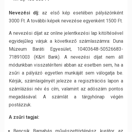
Nevezési díj:
az első kép esetében pályázónként
3000 Ft. A további képek nevezése egyenként 1500 Ft.
A nevezési díjat az online jelentkezési lap kitöltésével
egyidejűleg várjuk a következő számlaszámra: Duna
Múzeum Baráti Egyesület, 10403648-50526683-
71891003 (K&H Bank). A nevezési díjat nem áll
módunkban visszatéríteni abban az esetben sem, ha a
zsűri a pályázó egyetlen munkáját sem válogatja be.
Kérjük, számlaigényét jelezze a regisztrációs lapon a
számlázási név és cím, valamint az adószám pontos
megadásával. A számlát a tárgyhónap végén
postázzuk.
A zsűri tagjai:
Bencsik Barnabás művészettörténész, kurátor, az