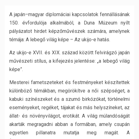
A japán–magyar diplomáciai kapcsolatok fennállásának
150. évfordulója alkalmából, a Duna Múzeum nyílt
pályázatot hirdet képzőművészek számára, amelynek
témája: A lebegő világ képe – Az ukijo-e hatás.
Az ukijo-e XVII. és XIX. század között felvirágzó japán
művészeti stílus, a kifejezés jelentése: „a lebegő világ
képe”.
Mesterei fametszeteket és festményeket készítettek
különböző témákban, megörökítve a női szépséget, a
kabuki színészeket és a szumó birkózókat, történelmi
eseményeket, regéket, tájakat és más helyszíneket, az
állat- és növényvilágot, erotikát. A világ múlandóságát
akarták megragadni abban a formában, amely csupán
egyetlen pillanatra mutatja meg magát. A