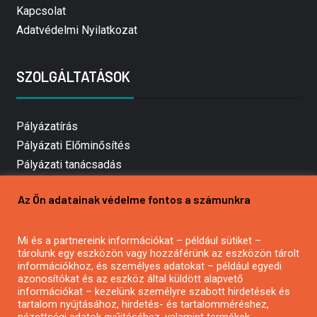
Kapcsolat
Adatvédelmi Nyilatkozat
SZOLGÁLTATÁSOK
Pályázatírás
Pályázati Előminősítés
Pályázati tanácsadás
Pályázatírás vállalkozásoknak
Az Ön adatainak védelme fontos a számunkra
Mezőgazdasági pályázatírás
Pályázatírás magánszemélyeknek
Mi és a partnereink információkat – például sütiket –
Pályázatírás civil szervezeteknek
tárolunk egy eszközön vagy hozzáférünk az eszközön tárolt
Pályázatírás önkormányzatoknak
információkhoz, és személyes adatokat – például egyedi
azonosítókat és az eszköz által küldött alapvető
Pályázatfigyelés
információkat – kezelünk személyre szabott hirdetések és
Specifikus pályázatfigyelés vagy hírlevél
tartalom nyújtásához, hirdetés- és tartalomméréshez,