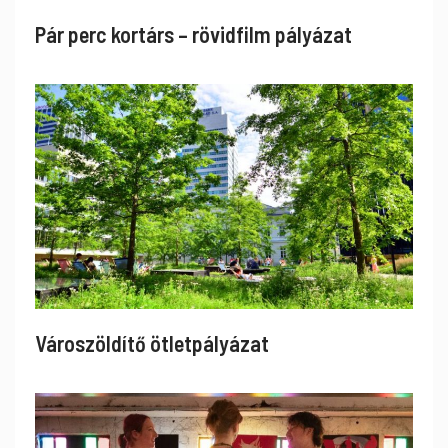
Pár perc kortárs – rövidfilm pályázat
Városzöldítő ötletpályázat