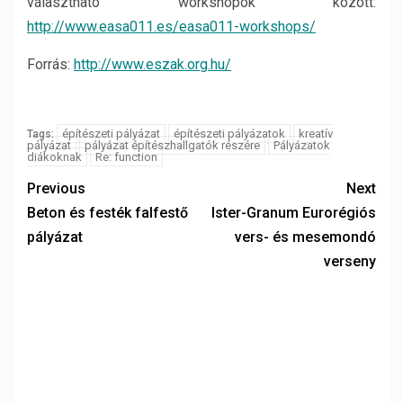
választható workshopok között:
http://www.easa011.es/easa011-workshops/
Forrás:
http://www.eszak.org.hu/
építészeti pályázat
építészeti pályázatok
kreatív
Tags:
pályázat
pályázat építészhallgatók részére
Pályázatok
diákoknak
Re: function
Previous
Next
Beton és festék falfestő
Ister-Granum Eurorégiós
pályázat
vers- és mesemondó
verseny