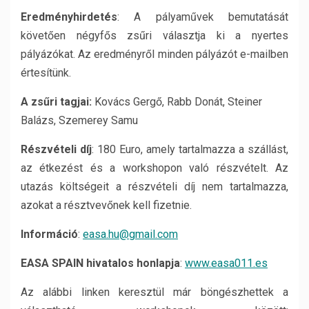
Eredményhirdetés
: A pályaművek bemutatását
követően négyfős zsűri választja ki a nyertes
pályázókat. Az eredményről minden pályázót e-mailben
értesítünk.
A zsűri tagjai:
Kovács Gergő, Rabb Donát, Steiner
Balázs, Szemerey Samu
Részvételi díj
: 180 Euro, amely tartalmazza a szállást,
az étkezést és a workshopon való részvételt. Az
utazás költségeit a részvételi díj nem tartalmazza,
azokat a résztvevőnek kell fizetnie.
Információ
:
easa.hu@gmail.com
EASA SPAIN hivatalos honlapja
:
www.easa011.es
Az alábbi linken keresztül már böngészhettek a