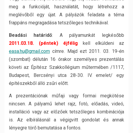
meg a funkcióját, használatát, hogy létrehozz a
meglévőből egy újat. A pályázók feladata a téma
frappáns megragadása tetszőleges technikával.
Beadási határidő
: A pályamunkát legkésőbb
2011.03.18. (péntek) éjfélig
kell elküldeni az
easa.hu@gmail.com
címre. Majd ezt 2011. 03. 19-én
(szombat) délután 16 órakor személyes prezentálás
követi az Építész Szakkollégium műtermében /1117,
Budapest, Bercsényi utca 28-30. IV. emelet/ egy
építészekből álló zsűri előtt.
A prezentációnak műfaji vagy formai megkötése
nincsen. A pályamű lehet rajz, fotó, előadás, videó,
installáció vagy az előzőek tetszőleges kombinációja
is. Az elbírálásnál a végigvitt gondolat és annak
lényegre törő bemutatása a fontos.