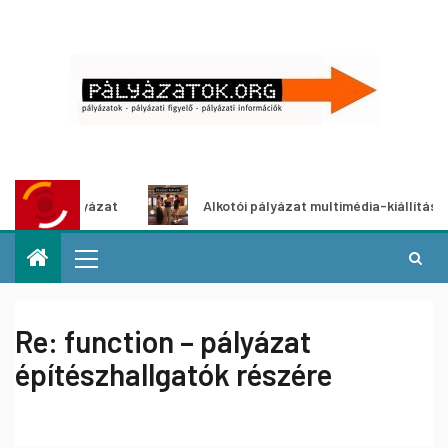
letpályázat
Alkotói pályázat multimédia-kiállításhoz
Re: function – pályázat
építészhallgatók részére