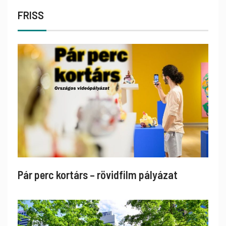
FRISS
Pár perc kortárs – rövidfilm pályázat