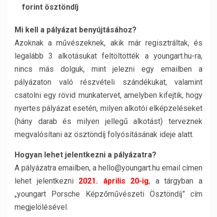
forint ösztöndíj
Mi kell a pályázat benyújtásához?
Azoknak a művészeknek, akik már regisztráltak, és
legalább 3 alkotásukat feltöltötték a youngart.hu-ra,
nincs más dolguk, mint jelezni egy emailben a
pályázaton való részvételi szándékukat, valamint
csatolni egy rövid munkatervet, amelyben kifejtik, hogy
nyertes pályázat esetén, milyen alkotói elképzeléseket
(hány darab és milyen jellegű alkotást) terveznek
megvalósítani az ösztöndíj folyósításának ideje alatt.
Hogyan lehet jelentkezni a pályázatra?
A pályázatra emailben, a hello@youngart.hu email címen
lehet jelentkezni
2021. április 20-ig
, a tárgyban a
„youngart Porsche Képzőművészeti Ösztöndíj” cím
megjelölésével.