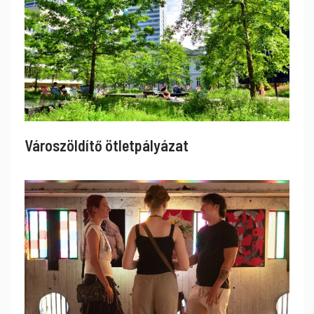
Városzöldítő ötletpályázat