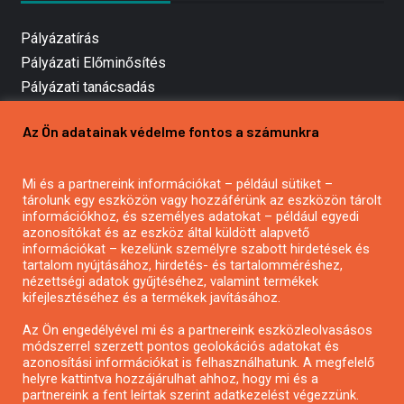
Pályázatírás
Pályázati Előminősítés
Pályázati tanácsadás
Pályázatírás vállalkozásoknak
Az Ön adatainak védelme fontos a számunkra
Mezőgazdasági pályázatírás
Pályázatírás magánszemélyeknek
Mi és a partnereink információkat – például sütiket –
Pályázatírás civil szervezeteknek
tárolunk egy eszközön vagy hozzáférünk az eszközön tárolt
Pályázatírás önkormányzatoknak
információkhoz, és személyes adatokat – például egyedi
azonosítókat és az eszköz által küldött alapvető
Pályázatfigyelés
információkat – kezelünk személyre szabott hirdetések és
Specifikus pályázatfigyelés vagy hírlevél
tartalom nyújtásához, hirdetés- és tartalomméréshez,
nézettségi adatok gyűjtéséhez, valamint termékek
kifejlesztéséhez és a termékek javításához.
PÁLYÁZATFIGYELŐ
Az Ön engedélyével mi és a partnereink eszközleolvasásos
módszerrel szerzett pontos geolokációs adatokat és
azonosítási információkat is felhasználhatunk. A megfelelő
helyre kattintva hozzájárulhat ahhoz, hogy mi és a
Pályázatok magánszemélyeknek
partnereink a fent leírtak szerint adatkezelést végezzünk.