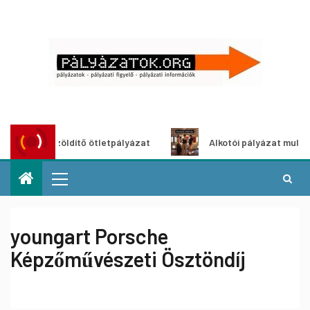
ároszöldítő ötletpályázat
Alkotói pályázat multimédia-kiá
youngart Porsche
Képzőművészeti Ösztöndíj