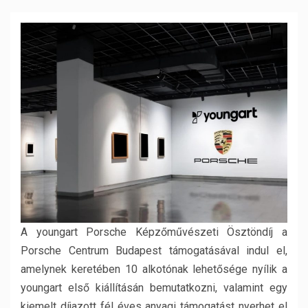
A youngart Porsche Képzőművészeti Ösztöndíj a
Porsche Centrum Budapest támogatásával indul el,
amelynek keretében 10 alkotónak lehetősége nyílik a
youngart első kiállításán bemutatkozni, valamint egy
kiemelt díjazott fél éves anyagi támogatást nyerhet el