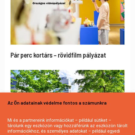
Pár perc kortárs – rövidfilm pályázat
Az Ön adatainak védelme fontos a számunkra
Mi és a partnereink információkat – például sütiket –
tárolunk egy eszközön vagy hozzáférünk az eszközön tárolt
információkhoz, és személyes adatokat – például egyedi