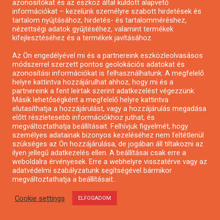
azonosítókat és az eszköz által küldött alapvető
információkat – kezelünk személyre szabott hirdetések és
Városzöldítő ötletpályázat
tartalom nyújtásához, hirdetés- és tartalomméréshez,
nézettségi adatok gyűjtéséhez, valamint termékek
kifejlesztéséhez és a termékek javításához.
Az Ön engedélyével mi és a partnereink eszközleolvasásos
módszerrel szerzett pontos geolokációs adatokat és
azonosítási információkat is felhasználhatunk. A megfelelő
helyre kattintva hozzájárulhat ahhoz, hogy mi és a
partnereink a fent leírtak szerint adatkezelést végezzünk.
Másik lehetőségként a megfelelő helyre kattintva
elutasíthatja a hozzájárulást, vagy a hozzájárulás megadása
előtt részletesebb információkhoz juthat, és
megváltoztathatja beállításait. Felhívjuk figyelmét, hogy
személyes adatainak bizonyos kezeléséhez nem feltétlenül
szükséges az Ön hozzájárulása, de jogában áll tiltakozni az
ilyen jellegű adatkezelés ellen. A beállításai csak erre a
weboldalra érvényesek. Erre a webhelyre visszatérve vagy az
adatvédelmi szabályzatunk segítségével bármikor
Alkotói pályázat multimédia-kiállításhoz
megváltoztathatja a beállításait..
Cookie settings
ELFOGADOM